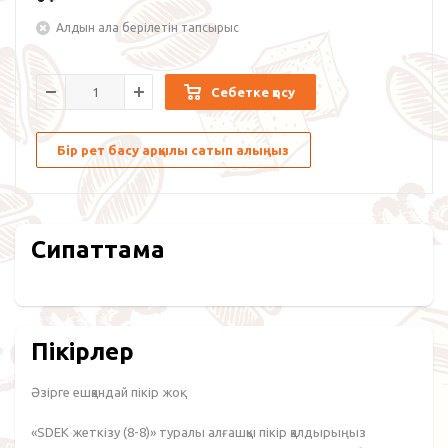
Алдын ала берілетін тапсырыс
Себетке қосу
Бір рет басу арқылы сатып алыңыз
Сипаттама
Пікірлер
Әзірге ешқандай пікір жоқ.
«SDEK жеткізу (8-8)» туралы алғашқы пікір қалдырыңыз