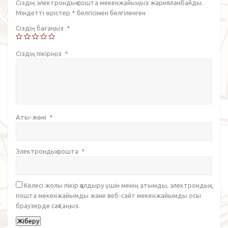
Сіздің электрондық пошта мекенжайыңыз жарияланбайды.
Міндетті өрістер
*
белгісімен белгіленген
Сіздің бағаңыз
*
Сіздің пікіріңіз
*
Аты-жөні
*
Электрондық пошта
*
Келесі жолы пікір қалдыру үшін менің атымды, электрондық
пошта мекенжайымды және веб-сайт мекенжайымды осы
браузерде сақтаңыз.