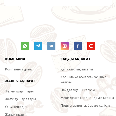
КОМПАНИЯ
ЗАҢДЫ АҚПАРАТ
Компания туралы
Құпиялылық саясаты
Көпшілікке арналған ұсыныс
ЖАЛПЫ АҚПАРАТ
келісімі
Пайдаланушы келісімі
Төлем шарттары
Жеке деректерді өңдеуге келісім
Жеткізу шарттары
Пошта арқылы жіберуге келісім
Өнім кепілдігі
Жаңалықтар