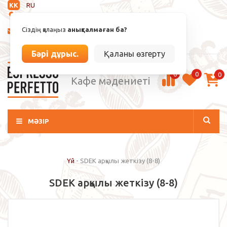
KK
RU
Анықталмаған
Сіздің қалаңыз
анықталмаған ба?
info@espressoperfetto.kz
Кіру / Тіркелу
Бәрі дұрыс.
Қаланы өзгерту
0
0
0
Кафе мәдениеті
МӘЗІР
Үй
-
SDEK арқылы жеткізу (8-8)
SDEK арқылы жеткізу (8-8)