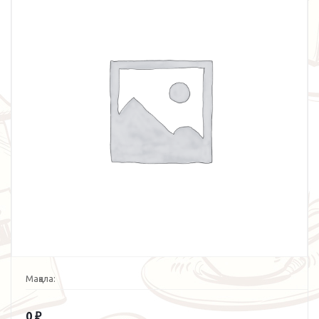
Мақала:
0
₽