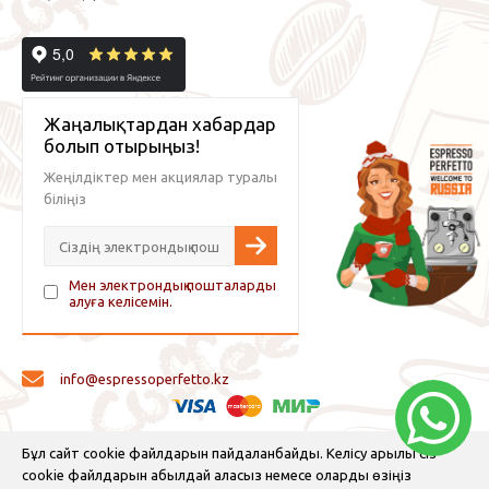
Жаңалықтардан хабардар
болып отырыңыз!
Жеңілдіктер мен акциялар туралы
біліңіз
Мен электрондық пошталарды
алуға келісемін.
info@espressoperfetto.kz
© 2026 Espresso Perfetto — кофе жабдықтары және кофе
Бұл сайт cookie файлдарын пайдаланбайды. Келісу арқылы сіз
cookie файлдарын қабылдай аласыз немесе оларды өзіңіз