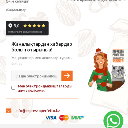
Өнім кепілдігі
Жаңалықтар
Жаңалықтардан хабардар
болып отырыңыз!
Жеңілдіктер мен акциялар туралы
біліңіз
Мен электрондық пошталарды
алуға келісемін.
info@espressoperfetto.kz
© 2026 Espresso Perfetto — кофе жабдықтары және кофе