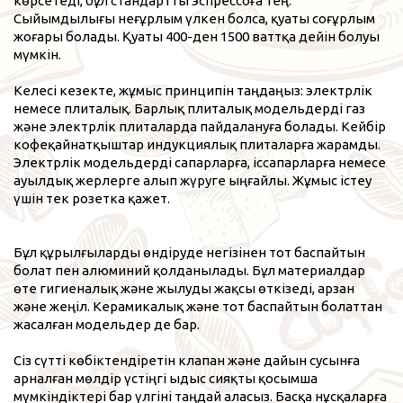
көрсетеді, бұл стандартты эспрессоға тең.
Сыйымдылығы неғұрлым үлкен болса, қуаты соғұрлым
жоғары болады. Қуаты 400-ден 1500 ваттқа дейін болуы
мүмкін.
Келесі кезекте, жұмыс принципін таңдаңыз: электрлік
немесе плиталық. Барлық плиталық модельдерді газ
және электрлік плиталарда пайдалануға болады. Кейбір
кофеқайнатқыштар индукциялық плиталарға жарамды.
Электрлік модельдерді сапарларға, іссапарларға немесе
ауылдық жерлерге алып жүруге ыңғайлы. Жұмыс істеу
үшін тек розетка қажет.
Бұл құрылғыларды өндіруде негізінен тот баспайтын
болат пен алюминий қолданылады. Бұл материалдар
өте гигиеналық және жылуды жақсы өткізеді, арзан
және жеңіл. Керамикалық және тот баспайтын болаттан
жасалған модельдер де бар.
Сіз сүтті көбіктендіретін клапан және дайын сусынға
арналған мөлдір үстіңгі ыдыс сияқты қосымша
мүмкіндіктері бар үлгіні таңдай аласыз. Басқа нұсқаларға