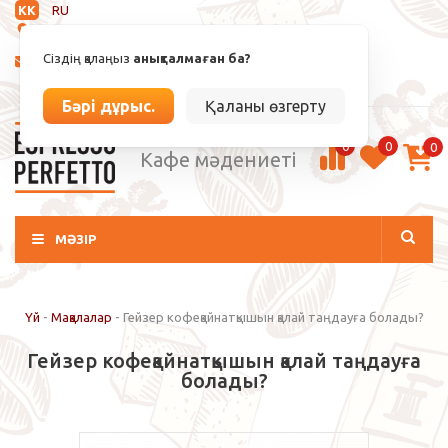
KK
RU
Анықталмаған
Сіздің қалаңыз
анықталмаған ба?
info@espressoperfetto.kz
Кіру / Тіркелу
Бәрі дұрыс.
Қаланы өзгерту
0
0
0
Кафе мәдениеті
МӘЗІР
Үй
-
Мақалалар
-
Гейзер кофеқайнатқышын қалай таңдауға болады?
Гейзер кофеқайнатқышын қалай таңдауға
болады?