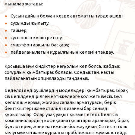
мыналар жатады:
Сусын дайын болған кезде автоматты түрде өшеді;
сусынды жылыту;
таймер;
сусынның күшін реттеу;
смартфон арқылы басқару;
пайдаланылатын құрылғының көлемін таңдау.
Қосымша мүмкіндіктер неғұрлым көп болса, жабдық
соғұрлым қымбатырақ болады. Сондықтан, нақты
пайдаланатын опцияларды таңдаңыз.
Беделді өндірушілердің модельдері қымбатырақ. Бірақ
сіз кепілдендірілген нәтижелерге қол жеткізесіз. Бұл
кепілдік мерзімі, жоғары сапалы арматурасы, берік
бекіткіштері және стильді дизайны бар сенімді
құрылғылар. Олар ұзақ уақыт қызмет етеді. Белгісіз
компаниялардың кофеқайнатқыштары арзанырақ, бірақ
бұл лотерея, және нәтижесін болжау қиын. Сізге сәттілік
келуі мүмкін және құрылғы проблемасыз жұмыс істейді.