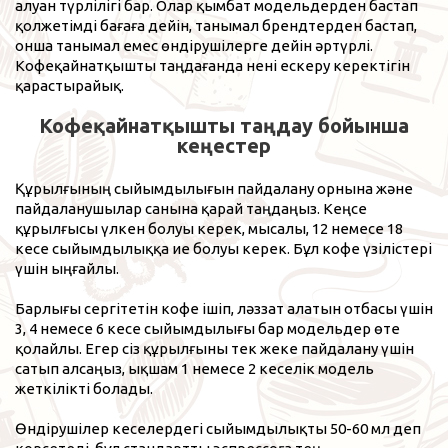
алуан түрлілігі бар. Олар қымбат модельдерден бастап
қолжетімді бағаға дейін, танымал брендтерден бастап,
онша танымал емес өндірушілерге дейін әртүрлі.
Кофеқайнатқышты таңдағанда нені ескеру керектігін
қарастырайық.
Кофеқайнатқышты таңдау бойынша
кеңестер
Құрылғының сыйымдылығын пайдалану орнына және
пайдаланушылар санына қарай таңдаңыз. Кеңсе
құрылғысы үлкен болуы керек, мысалы, 12 немесе 18
кесе сыйымдылыққа ие болуы керек. Бұл кофе үзілістері
үшін ыңғайлы.
Барлығы сергітетін кофе ішіп, ләззат алатын отбасы үшін
3, 4 немесе 6 кесе сыйымдылығы бар модельдер өте
қолайлы. Егер сіз құрылғыны тек жеке пайдалану үшін
сатып алсаңыз, ықшам 1 немесе 2 кеселік модель
жеткілікті болады.
Өндірушілер кеселердегі сыйымдылықты 50-60 мл деп