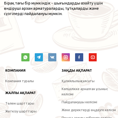
Бірақ тағы бір мүмкіндік - шығындарды азайту үшін
өндіруші арзан арматураларды, тұтқаларды және
сүзгілерді пайдалануы мүмкін.
КОМПАНИЯ
ЗАҢДЫ АҚПАРАТ
Компания туралы
Құпиялылық саясаты
Көпшілікке арналған ұсыныс
ЖАЛПЫ АҚПАРАТ
келісімі
Пайдаланушы келісімі
Төлем шарттары
Жеке деректерді өңдеуге келісім
Жеткізу шарттары
Пошта арқылы жіберуге келісім