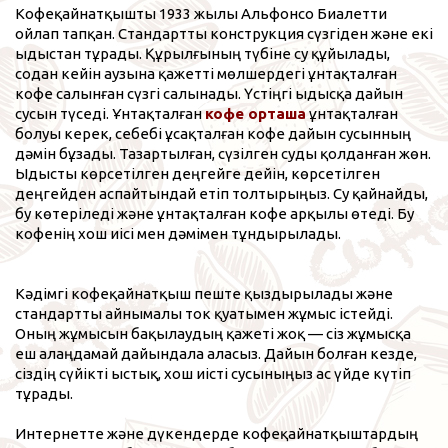
Кофеқайнатқышты 1933 жылы Альфонсо Биалетти
ойлап тапқан. Стандартты конструкция сүзгіден және екі
ыдыстан тұрады. Құрылғының түбіне су құйылады,
содан кейін аузына қажетті мөлшердегі ұнтақталған
кофе салынған сүзгі салынады. Үстіңгі ыдысқа дайын
сусын түседі. Ұнтақталған
кофе
орташа
ұнтақталған
болуы керек, себебі ұсақталған кофе дайын сусынның
дәмін бұзады. Тазартылған, сүзілген суды қолданған жөн.
Ыдысты көрсетілген деңгейге дейін, көрсетілген
деңгейден аспайтындай етіп толтырыңыз. Су қайнайды,
бу көтеріледі және ұнтақталған кофе арқылы өтеді. Бу
кофенің хош иісі мен дәмімен тұндырылады.
Кәдімгі кофеқайнатқыш пеште қыздырылады және
стандартты айнымалы ток қуатымен жұмыс істейді.
Оның жұмысын бақылаудың қажеті жоқ — сіз жұмысқа
еш алаңдамай дайындала аласыз. Дайын болған кезде,
сіздің сүйікті ыстық, хош иісті сусыныңыз ас үйде күтіп
тұрады.
Интернетте және дүкендерде кофеқайнатқыштардың