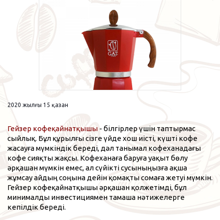
2020 жылғы 15 қазан
Гейзер кофеқайнатқышы
- білгірлер үшін таптырмас
сыйлық. Бұл құрылғы сізге үйде хош иісті, күшті кофе
жасауға мүмкіндік береді, дәл танымал кофеханадағы
кофе сияқты жақсы. Кофеханаға баруға уақыт бөлу
әрқашан мүмкін емес, ал сүйікті сусыныңызға ақша
жұмсау айдың соңына дейін қомақты сомаға жетуі мүмкін.
Гейзер кофеқайнатқышы әрқашан қолжетімді, бұл
минималды инвестициямен тамаша нәтижелерге
кепілдік береді.