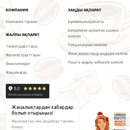
КОМПАНИЯ
ЗАҢДЫ АҚПАРАТ
Компания туралы
Құпиялылық саясаты
Көпшілікке арналған ұсыныс
ЖАЛПЫ АҚПАРАТ
келісімі
Пайдаланушы келісімі
Төлем шарттары
Жеке деректерді өңдеуге келісім
Жеткізу шарттары
Пошта арқылы жіберуге келісім
Өнім кепілдігі
Жаңалықтар
Жаңалықтардан хабардар
болып отырыңыз!
Жеңілдіктер мен акциялар туралы
біліңіз