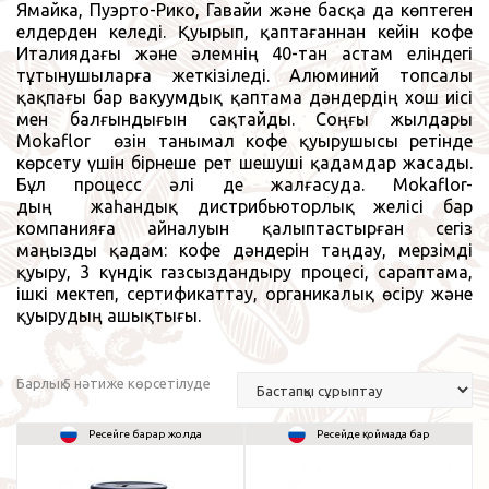
Ямайка, Пуэрто-Рико, Гавайи және басқа да көптеген
елдерден келеді. Қуырып, қаптағаннан кейін кофе
Италиядағы және әлемнің 40-тан астам еліндегі
тұтынушыларға жеткізіледі. Алюминий топсалы
қақпағы бар вакуумдық қаптама дәндердің хош иісі
мен балғындығын сақтайды. Соңғы жылдары
Mokaflor
өзін танымал кофе қуырушысы ретінде
көрсету үшін бірнеше рет шешуші қадамдар жасады.
Бұл процесс әлі де жалғасуда.
Mokaflor-
дың
жаһандық дистрибьюторлық желісі бар
компанияға айналуын қалыптастырған сегіз
маңызды қадам: кофе дәндерін таңдау, мерзімді
қуыру, 3 күндік газсыздандыру процесі, сараптама,
ішкі мектеп, сертификаттау, органикалық өсіру және
қуырудың ашықтығы.
Барлық 5 нәтиже көрсетілуде
Ресейге барар жолда
Ресейде қоймада бар