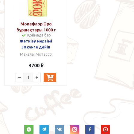
Мокафлор Оро
бұршақтары 1000 г
Қоймада бар
Жеткізу мерзімі
30 күнге дейін
Мақала: Mo12000
3700
₽