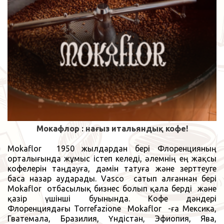
Мокафлор
: нағыз итальяндық кофе!
Mokaflor
1950 жылдардан бері Флоренцияның
орталығында жұмыс істеп келеді, әлемнің ең жақсы
кофелерін таңдауға, дәмін татуға және зерттеуге
баса назар аударады.
Vasco
сатып алғаннан бері
Mokaflor отбасылық бизнес болып қала
берді
және
қазір үшінші буынында. Кофе дәндері
Флоренциядағы
Torrefazione
Mokaflor
-ға Мексика,
Гватемала, Бразилия, Үндістан, Эфиопия, Ява,