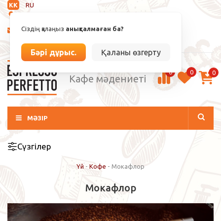
KK
RU
Анықталмаған
Сіздің қалаңыз
анықталмаған ба?
info@espressoperfetto.kz
Кіру / Тіркелу
Бәрі дұрыс.
Қаланы өзгерту
0
0
0
Кафе мәдениеті
МӘЗІР
Сүзгілер
Үй
-
Кофе
-
Мокафлор
Мокафлор