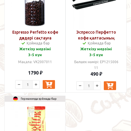
Espresso Perfetto кофе
Эспрессо Перфетто
дәндері сақтауға
кофе қалтасының
Қоймада бар
Қоймада бар
арналған банка 800 мл
қысқышы
Жеткізу мерзімі
Жеткізу мерзімі
3-5 күн
3-5 күн
Мақала: VK2007011
Бөлшек нөмірі: EP1215006
11
1790
₽
490
₽
Германияда қоймада бар