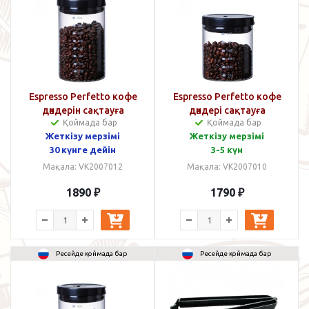
Espresso Perfetto кофе
Espresso Perfetto кофе
дәндерін сақтауға
дәндері сақтауға
Қоймада бар
Қоймада бар
арналған банка 1000 мл
арналған банка 600 мл
Жеткізу мерзімі
Жеткізу мерзімі
30 күнге дейін
3-5 күн
Мақала: VK2007012
Мақала: VK2007010
1890
₽
1790
₽
Ресейде қоймада бар
Ресейде қоймада бар