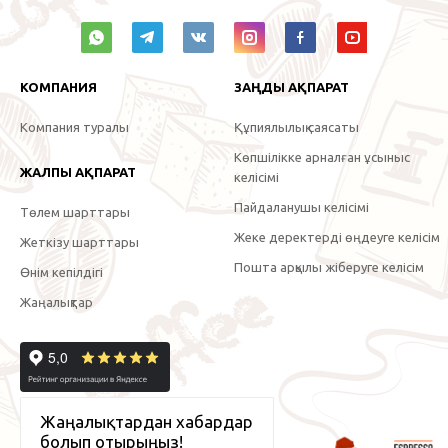
КОМПАНИЯ
ЗАҢДЫ АҚПАРАТ
Компания туралы
Құпиялылық саясаты
Көпшілікке арналған ұсыныс
ЖАЛПЫ АҚПАРАТ
келісімі
Пайдаланушы келісімі
Төлем шарттары
Жеке деректерді өңдеуге келісім
Жеткізу шарттары
Пошта арқылы жіберуге келісім
Өнім кепілдігі
Жаңалықтар
Жаңалықтардан хабардар
болып отырыңыз!