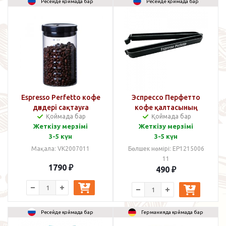
Ресейде қоймада бар
Ресейде қоймада бар
Espresso Perfetto кофе
Эспрессо Перфетто
дәндері сақтауға
кофе қалтасының
Қоймада бар
Қоймада бар
арналған банка 800 мл
қысқышы
Жеткізу мерзімі
Жеткізу мерзімі
3-5 күн
3-5 күн
Мақала: VK2007011
Бөлшек нөмірі: EP1215006
11
1790
₽
490
₽
Ресейде қоймада бар
Германияда қоймада бар