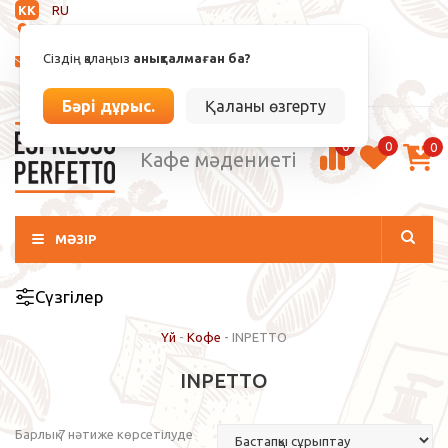
KK
RU
Анықталмаған
Сіздің қалаңыз
анықталмаған ба?
info@espressoperfetto.kz
Кіру / Тіркелу
Бәрі дұрыс.
Қаланы өзгерту
0
0
0
Кафе мәдениеті
МӘЗІР
Сүзгілер
Үй
-
Кофе
-
INPETTO
INPETTO
Барлық 7 нәтиже көрсетілуде