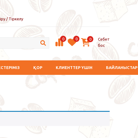
іру / Тіркелу
0
0
Себет
0
бос
ЕСТЕРІМІЗ
ҚОР
КЛИЕНТТЕР ҮШІН
БАЙЛАНЫСТАР