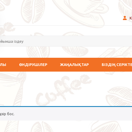
К
АЛЫ
ӨНДІРУШІЛЕР
ЖАҢАЛЫҚТАР
БІЗДІҢ СЕРІКТ
азір бос.