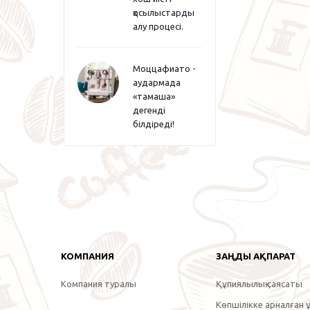
қосылыстарды
алу процесі.
Моццафиато -
аудармада
«тамаша»
дегенді
білдіреді!
КОМПАНИЯ
ЗАҢДЫ АҚПАРАТ
Компания туралы
Құпиялылық саясаты
Көпшілікке арналған ұ