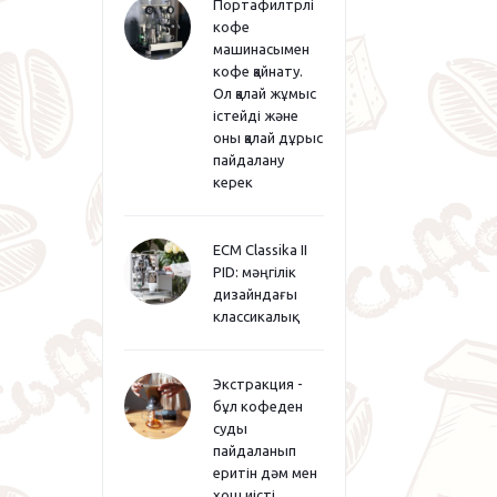
Портафилтрлі
кофе
машинасымен
кофе қайнату.
Ол қалай жұмыс
істейді және
оны қалай дұрыс
пайдалану
керек
ECM Classika II
PID: мәңгілік
дизайндағы
классикалық
Экстракция -
бұл кофеден
суды
пайдаланып
еритін дәм мен
хош иісті