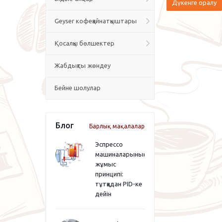
Дүкенге оралу
Geyser кофеқайнатқыштары
Қосалқы бөлшектер
Жабдықты жөндеу
Бейне шолулар
Блог
Барлық мақалалар
Эспрессо
машиналарының
жұмыс
принципі:
тұтқадан PID-ке
дейін