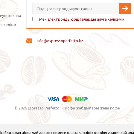
уге келісім
Мен электрондық пошталарды алуға келісемін.
е келісім
info@espressoperfetto.kz
© 2026 Espresso Perfetto — кофе жабдықтары және кофе
e файлдарын қабылдай аласыз немесе оларды өзіңіз конфигурациялай ала