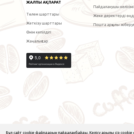
ЖАЛПЫ АҚПАРАТ
Пайдаланушы келісімі
Төлем шарттары
Жеке деректерді өңде
Жеткізу шарттары
Пошта арқылы жіберуг
Өнім кепілдігі
Жаңалықтар
Бұл сайт cookie файлдарын пайдаланбайды. Келісу арқылы сіз cooki