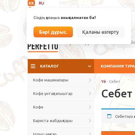
KK
RU
Анықталмаған
Сіздің қалаңыз
анықталмаған ба?
info@espressoperfetto.kz
Бәрі дұрыс.
Қаланы өзгерту
Кафе мәдениеті
КАТАЛОГ
КОМПАНИЯ ТУР
Кофе машиналары
Үй
-
Себет
Себет
Кофе ұнтақтағыштар
Кофе
Себетіңіз қ
Бариста жабдықтары
Ыдыс-аяқтар