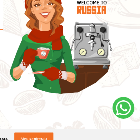
сыз.
Мен келісемін