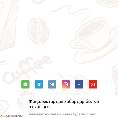
Жаңалықтардан хабардар болып
отырыңыз!
Жеңілдіктер мен акциялар туралы біліңіз
сыныс келісімі