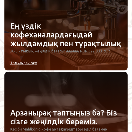
Ең үздік
кофеханалардағыдай
жылдамдық пен тұрақтылық
Жиынтықтың жеңілдік бағасы:
332 000
RUR 322 000 RUR
Толығырақ оқу
Арзанырақ таптыңыз ба? Біз
сізге жеңілдік береміз.
Кәсіби Mahlkönig кофе ұнтақтағыштары әділ бағамен