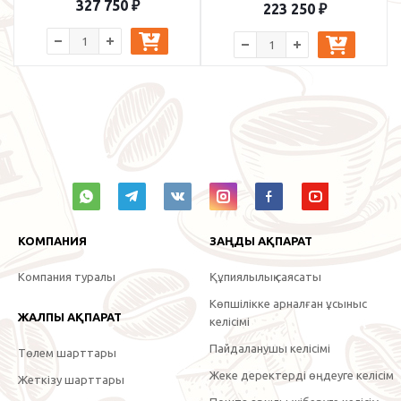
327 750
₽
223 250
₽
КОМПАНИЯ
ЗАҢДЫ АҚПАРАТ
Компания туралы
Құпиялылық саясаты
Көпшілікке арналған ұсыныс
ЖАЛПЫ АҚПАРАТ
келісімі
Пайдаланушы келісімі
Төлем шарттары
Жеке деректерді өңдеуге келісім
Жеткізу шарттары