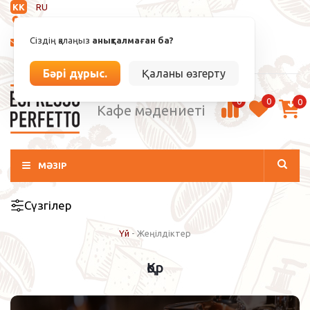
KK
RU
Анықталмаған
Сіздің қалаңыз
анықталмаған ба?
info@espressoperfetto.kz
Кіру / Тіркелу
Бәрі дұрыс.
Қаланы өзгерту
0
0
0
Кафе мәдениеті
МӘЗІР
Сүзгілер
Үй
-
Жеңілдіктер
Қор