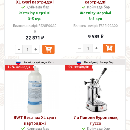
XL сүзгі картриджі
картриджі
Қоймада бар
Қоймада бар
Жеткізу мерзімі
Жеткізу мерзімі
3-5 күн
3-5 күн
Бөлшек нөмірі: FS28P00A0
Бөлшек нөмірі: FS22I00A00
0
9 583
₽
22 871
₽
Ресейде қоймада бар
Ресейде қоймада бар
12% жеңілдік
5% жеңілдік
BWT Bestmax XL сүзгі
Ла Павони Еуропалық
картриджі
Луссо
Қоймада бар
Қоймада бар