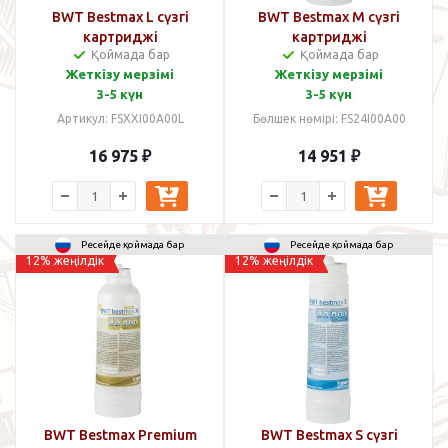
BWT Bestmax L сүзгі
BWT Bestmax M сүзгі
картриджі
картриджі
Қоймада бар
Қоймада бар
Жеткізу мерзімі
Жеткізу мерзімі
3-5 күн
3-5 күн
Артикул: FSХХI00A00L
Бөлшек нөмірі: FS24I00A00
16 975
₽
14 951
₽
Ресейде қоймада бар
Ресейде қоймада бар
12% жеңілдік
12% жеңілдік
BWT Bestmax Premium
BWT Bestmax S сүзгі