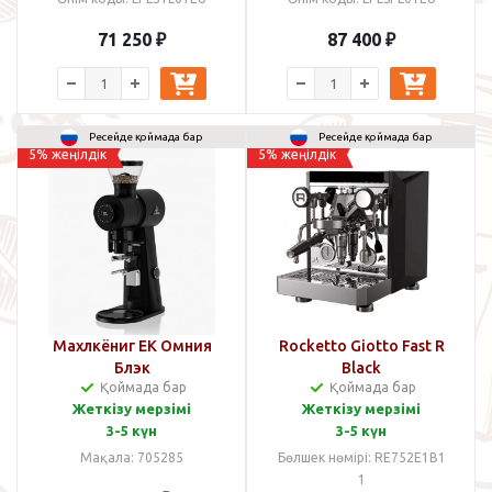
71 250
₽
87 400
₽
Ресейде қоймада бар
Ресейде қоймада бар
5% жеңілдік
5% жеңілдік
Махлкёниг EK Омния
Rocketto Giotto Fast R
Блэк
Black
Қоймада бар
Қоймада бар
Жеткізу мерзімі
Жеткізу мерзімі
3-5 күн
3-5 күн
Мақала: 705285
Бөлшек нөмірі: RE752E1B1
1