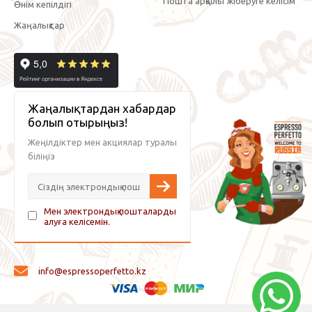
Пошта арқылы жіберуге келісім
Өнім кепілдігі
Жаңалықтар
Жаңалықтардан хабардар
болып отырыңыз!
Жеңілдіктер мен акциялар туралы
біліңіз
Мен электрондық пошталарды
алуға келісемін.
info@espressoperfetto.kz
© 2026 Espresso Perfetto — кофе жабдықтары және кофе