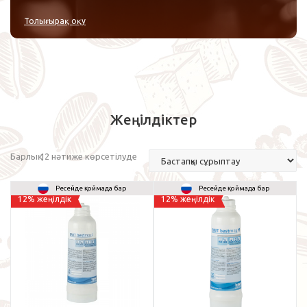
Толығырақ оқу
Жеңілдіктер
Барлық 12 нәтиже көрсетілуде
Ресейде қоймада бар
Ресейде қоймада бар
12% жеңілдік
12% жеңілдік