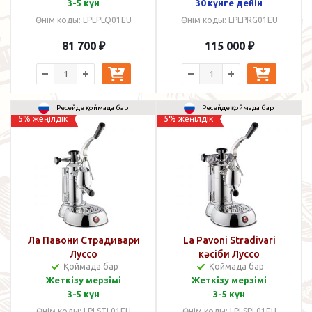
3-5 күн
30 күнге дейін
Өнім коды: LPLPLQ01EU
Өнім коды: LPLPRG01EU
81 700
₽
115 000
₽
Ресейде қоймада бар
Ресейде қоймада бар
5% жеңілдік
5% жеңілдік
Ла Павони Страдивари
La Pavoni Stradivari
Луссо
кәсіби Луссо
Қоймада бар
Қоймада бар
Жеткізу мерзімі
Жеткізу мерзімі
3-5 күн
3-5 күн
Өнім коды: LPLSTL01EU
Өнім коды: LPLSPL01EU