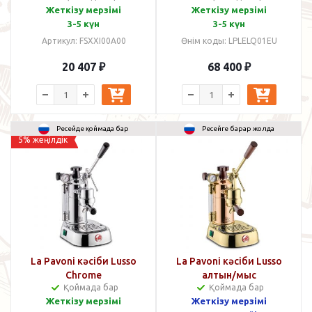
Жеткізу мерзімі
Жеткізу мерзімі
3-5 күн
3-5 күн
Артикул: FSХХI00A00
Өнім коды: LPLELQ01EU
20 407
₽
68 400
₽
Ресейде қоймада бар
Ресейге барар жолда
5% жеңілдік
La Pavoni кәсіби Lusso
La Pavoni кәсіби Lusso
Chrome
алтын/мыс
Қоймада бар
Қоймада бар
Жеткізу мерзімі
Жеткізу мерзімі