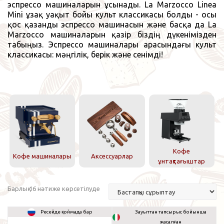
эспрессо машиналарын ұсынады. La Marzocco Linea
Mini ұзақ уақыт бойы культ классикасы болды - осы
қос қазанды эспрессо машинасын және басқа да La
Marzocco машиналарын қазір біздің дүкенімізден
табыңыз. Эспрессо машиналары арасындағы культ
классикасы: мәңгілік, берік және сенімді!
Кофе
Кофе машиналары
Аксессуарлар
ұнтақтағыштар
Барлық 16 нәтиже көрсетілуде
Ресейде қоймада бар
Зауыттан тапсырыс бойынша
жасалған