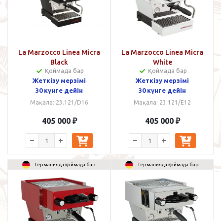
La Marzocco Linea Micra
La Marzocco Linea Micra
Black
White
Қоймада бар
Қоймада бар
Жеткізу мерзімі
Жеткізу мерзімі
30 күнге дейін
30 күнге дейін
Мақала: 23.121/D16
Мақала: 23.121/E12
405 000
₽
405 000
₽
Германияда қоймада бар
Германияда қоймада бар