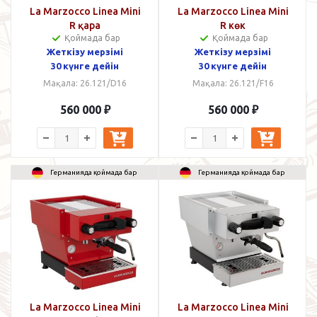
La Marzocco Linea Mini
La Marzocco Linea Mini
R қара
R көк
Қоймада бар
Қоймада бар
Жеткізу мерзімі
Жеткізу мерзімі
30 күнге дейін
30 күнге дейін
Мақала: 26.121/D16
Мақала: 26.121/F16
560 000
₽
560 000
₽
Германияда қоймада бар
Германияда қоймада бар
La Marzocco Linea Mini
La Marzocco Linea Mini