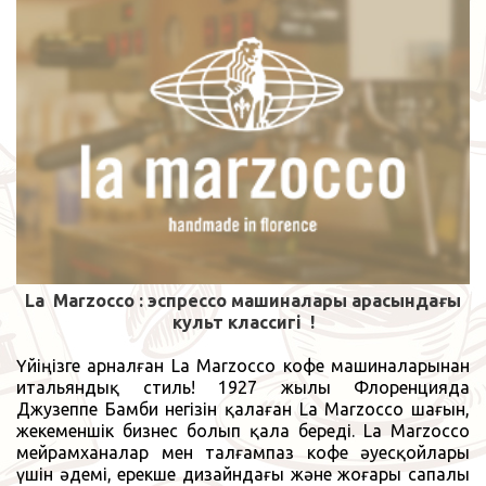
La
Marzocco :
эспрессо машиналары
арасындағы
культ классигі !
Үйіңізге арналған La Marzocco кофе машиналарынан
итальяндық стиль! 1927 жылы Флоренцияда
Джузеппе Бамби негізін қалаған La Marzocco шағын,
жекеменшік бизнес болып қала береді. La Marzocco
мейрамханалар мен талғампаз кофе әуесқойлары
үшін әдемі, ерекше дизайндағы және жоғары сапалы