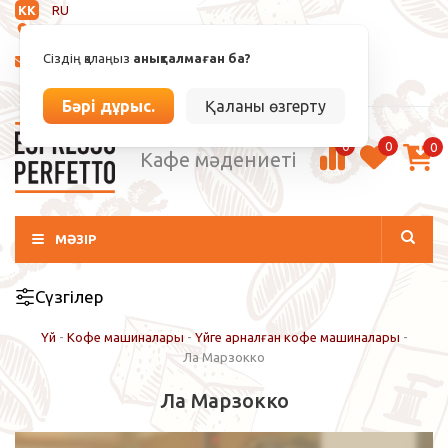
KK
RU
Анықталмаған
Сіздің қалаңыз
анықталмаған ба?
info@espressoperfetto.kz
Кіру / Тіркелу
Бәрі дұрыс.
Қаланы өзгерту
0
0
0
Кафе мәдениеті
МӘЗІР
Сүзгілер
Үй
-
Кофе машиналары
-
Үйге арналған кофе машиналары
-
Ла Марзокко
Ла Марзокко