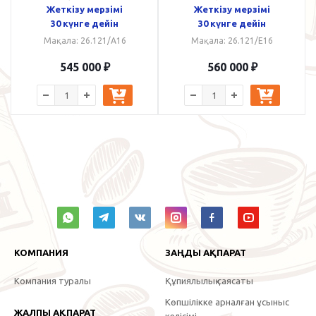
Жеткізу мерзімі
Жеткізу мерзімі
30 күнге дейін
30 күнге дейін
Мақала: 26.121/A16
Мақала: 26.121/E16
545 000
₽
560 000
₽
КОМПАНИЯ
ЗАҢДЫ АҚПАРАТ
Компания туралы
Құпиялылық саясаты
Көпшілікке арналған ұсыныс
ЖАЛПЫ АҚПАРАТ