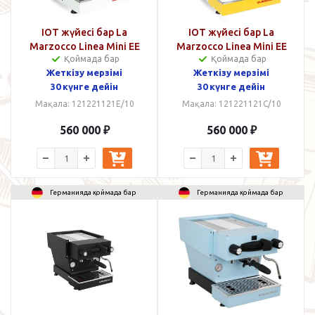
IOT жүйесі бар La
IOT жүйесі бар La
Marzocco Linea Mini EE
Marzocco Linea Mini EE
Қоймада бар
Қоймада бар
ақ
сары
Жеткізу мерзімі
Жеткізу мерзімі
30 күнге дейін
30 күнге дейін
Мақала: 121221121E/10
Мақала: 121221121C/10
560 000
₽
560 000
₽
Германияда қоймада бар
Германияда қоймада бар