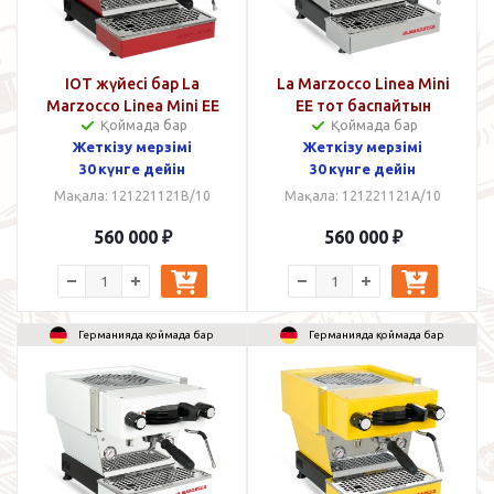
IOT жүйесі бар La
La Marzocco Linea Mini
Marzocco Linea Mini EE
EE тот баспайтын
Қоймада бар
Қоймада бар
Red
болаттан жасалған, IOT
Жеткізу мерзімі
Жеткізу мерзімі
жүйесімен
30 күнге дейін
30 күнге дейін
Мақала: 121221121B/10
Мақала: 121221121A/10
560 000
₽
560 000
₽
Германияда қоймада бар
Германияда қоймада бар