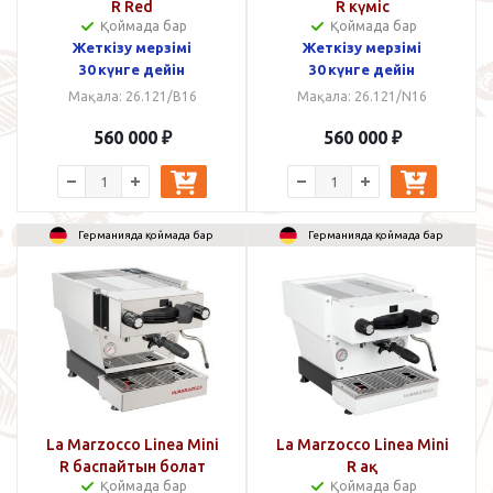
R Red
R күміс
Қоймада бар
Қоймада бар
Жеткізу мерзімі
Жеткізу мерзімі
30 күнге дейін
30 күнге дейін
Мақала: 26.121/B16
Мақала: 26.121/N16
560 000
₽
560 000
₽
Германияда қоймада бар
Германияда қоймада бар
La Marzocco Linea Mini
La Marzocco Linea Mini
R баспайтын болат
R ақ
Қоймада бар
Қоймада бар