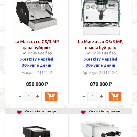
La Marzocco GS/3 MP
La Marzocco GS/3 MP,
қара бүйірлік
шыны бүйірлік
Қоймада бар
Қоймада бар
панельдерімен
панельдері бар
Жеткізу мерзімі
Жеткізу мерзімі
30 күнге дейін
30 күнге дейін
Мақала: 2131112
Артикул: 2131112-Gl
850 000
₽
870 000
₽
Ресейге барар жолда
Ресейге барар жолда