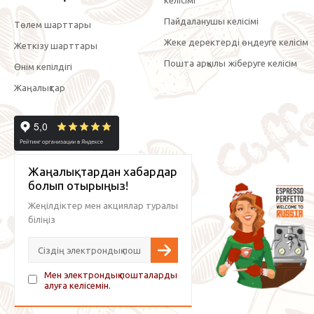
келісімі
Пайдаланушы келісімі
Төлем шарттары
Жеке деректерді өңдеуге келісім
Жеткізу шарттары
Пошта арқылы жіберуге келісім
Өнім кепілдігі
Жаңалықтар
Жаңалықтардан хабардар
болып отырыңыз!
Жеңілдіктер мен акциялар туралы
біліңіз
Мен электрондық пошталарды
алуға келісемін.