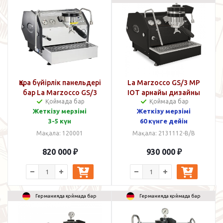
Қара бүйірлік панельдері
La Marzocco GS/3 MP
бар La Marzocco GS/3
IOT арнайы дизайны
Қоймада бар
Қоймада бар
AV IOT
қара/қара
Жеткізу мерзімі
Жеткізу мерзімі
3-5 күн
60 күнге дейін
Мақала: 120001
Мақала: 2131112-B/B
820 000
₽
930 000
₽
Германияда қоймада бар
Германияда қоймада бар