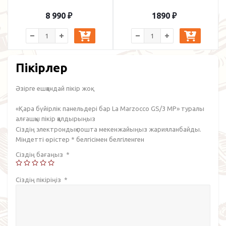
8 990
₽
1890
₽
Пікірлер
Әзірге ешқандай пікір жоқ.
«Қара бүйірлік панельдері бар La Marzocco GS/3 MP» туралы
алғашқы пікір қалдырыңыз
Сіздің электрондық пошта мекенжайыңыз жарияланбайды.
Міндетті өрістер
*
белгісімен белгіленген
Сіздің бағаңыз
*
Сіздің пікіріңіз
*