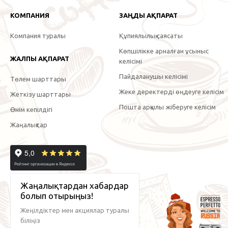
КОМПАНИЯ
ЗАҢДЫ АҚПАРАТ
Компания туралы
Құпиялылық саясаты
Көпшілікке арналған ұсыныс
ЖАЛПЫ АҚПАРАТ
келісімі
Пайдаланушы келісімі
Төлем шарттары
Жеке деректерді өңдеуге келісім
Жеткізу шарттары
Пошта арқылы жіберуге келісім
Өнім кепілдігі
Жаңалықтар
Жаңалықтардан хабардар
болып отырыңыз!
Жеңілдіктер мен акциялар туралы
біліңіз