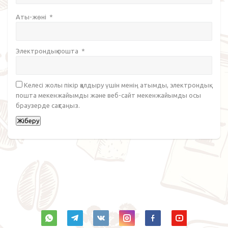
Аты-жөні
*
Электрондық пошта
*
Келесі жолы пікір қалдыру үшін менің атымды, электрондық
пошта мекенжайымды және веб-сайт мекенжайымды осы
браузерде сақтаңыз.