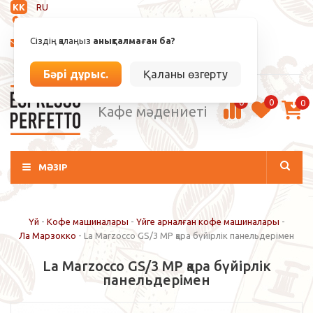
KK
RU
Анықталмаған
Сіздің қалаңыз
анықталмаған ба?
info@espressoperfetto.kz
Кіру / Тіркелу
Бәрі дұрыс.
Қаланы өзгерту
0
0
0
Кафе мәдениеті
МӘЗІР
Үй
-
Кофе машиналары
-
Үйге арналған кофе машиналары
-
Ла Марзокко
-
La Marzocco GS/3 MP қара бүйірлік панельдерімен
La Marzocco GS/3 MP қара бүйірлік
панельдерімен