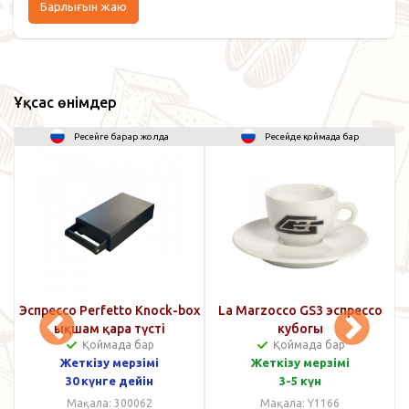
Барлығын жаю
Ұқсас өнімдер
Ресейге барар жолда
Ресейде қоймада бар
ра
Эспрессо Perfetto Knock-box
La Marzocco GS3 эспрессо
ықшам қара түсті
кубогы
Қоймада бар
Қоймада бар
Жеткізу мерзімі
Жеткізу мерзімі
30 күнге дейін
3-5 күн
Мақала: 300062
Мақала: Y1166