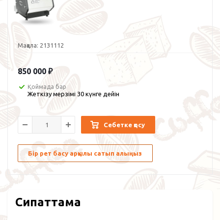
Мақала:
2131112
850 000
₽
Қоймада бар
Жеткізу мерзімі 30 күнге дейін
Себетке қосу
Бір рет басу арқылы сатып алыңыз
Сипаттама