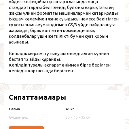
үйдегі кофеқайнатқыштар класында жаңа
стандарттарды белгілейді, бұл оны нарықтағы ең
жақсы үлкен форматты машиналармен қатар қояды.
Ықшам көлемімен және су ыдысы немесе бекітілген
су қосылымы мүмкіндігімен GS/3 үйде пайдалануға
жарамды, бірақ көптеген коммерциялық
қолданбалар үшін жеткілікті бу мен қуат қорын
ұсынады.
Кепілдік мерзімі тұтынушы өнімді алған күннен
бастап 12 айды құрайды.
Кепілдік туралы ақпарат өніммен бірге берілген
кепілдік картасында берілген.
Сипаттамалары
Салмақ
41 кг
Өлшемдері
53 × 40 × 35 см