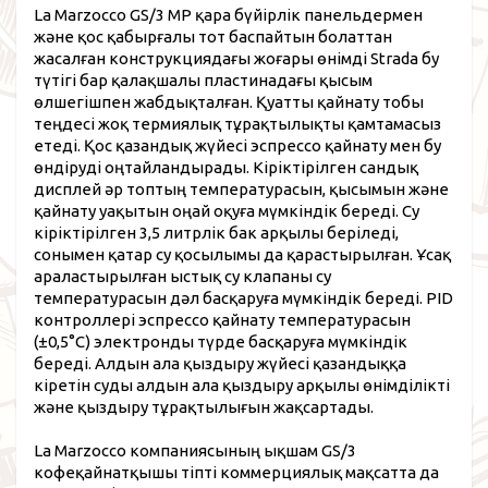
La Marzocco GS/3 MP қара бүйірлік панельдермен
және қос қабырғалы тот баспайтын болаттан
жасалған конструкциядағы жоғары өнімді Strada бу
түтігі бар қалақшалы пластинадағы қысым
өлшегішпен жабдықталған. Қуатты қайнату тобы
теңдесі жоқ термиялық тұрақтылықты қамтамасыз
етеді. Қос қазандық жүйесі эспрессо қайнату мен бу
өндіруді оңтайландырады. Кіріктірілген сандық
дисплей әр топтың температурасын, қысымын және
қайнату уақытын оңай оқуға мүмкіндік береді. Су
кіріктірілген 3,5 литрлік бак арқылы беріледі,
сонымен қатар су қосылымы да қарастырылған. Ұсақ
араластырылған ыстық су клапаны су
температурасын дәл басқаруға мүмкіндік береді. PID
контроллері эспрессо қайнату температурасын
(±0,5°C) электронды түрде басқаруға мүмкіндік
береді. Алдын ала қыздыру жүйесі қазандыққа
кіретін суды алдын ала қыздыру арқылы өнімділікті
және қыздыру тұрақтылығын жақсартады.
La Marzocco компаниясының ықшам GS/3
кофеқайнатқышы тіпті коммерциялық мақсатта да