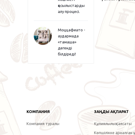
қосылыстарды
алу процесі.
Моццафиато -
аудармада
«тамаша»
дегенді
білдіреді!
КОМПАНИЯ
ЗАҢДЫ АҚПАРАТ
Компания туралы
Құпиялылық саясаты
Көпшілікке арналған ұ