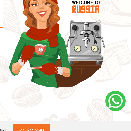
сыз.
Мен келісемін