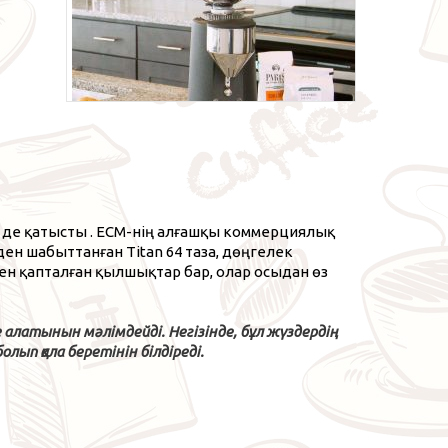
 де қатысты . ECM-нің алғашқы коммерциялық
ен шабыттанған Titan 64 таза, дөңгелек
мен қапталған қылшықтар бар, олар осыдан өз
 алатынын мәлімдейді. Негізінде, бұл жүздердің
ып қала беретінін білдіреді.