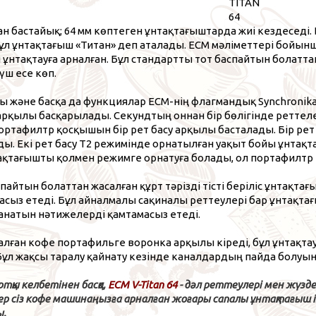
TITAN
64
 бастайық; 64 мм көптеген ұнтақтағыштарда жиі кездеседі.
л ұнтақтағыш «Титан» деп аталады. ECM мәліметтері бойынш
 ұнтақтауға арналған. Бұл стандартты тот баспайтын болатт
үш есе көп.
ы және басқа да функциялар ECM-нің флагмандық Synchronik
арқылы басқарылады. Секундтың оннан бір бөлігінде реттеле
портафилтр қосқышын бір рет басу арқылы басталады. Бір ре
ы. Екі рет басу T2 режимінде орнатылған уақыт бойы ұнтақта
тақтағышты қолмен режимге орнатуға болады, ол портафилтр
пайтын болаттан жасалған құрт тәрізді тісті беріліс ұнтақта
асыз етеді. Бұл айналмалы сақиналы реттеулері бар ұнтақтағ
анатын нәтижелерді қамтамасыз етеді.
алған кофе портафильге воронка арқылы кіреді, бұл ұнтақта
 Бұл жақсы таралу қайнату кезінде каналдардың пайда болуын
тқы келбетінен басқа,
ECM V-Titan 64
- дәл реттеулері мен жүздер
ер сіз кофе машинаңызға арналған жоғары сапалы ұнтақтағыш і
ы.