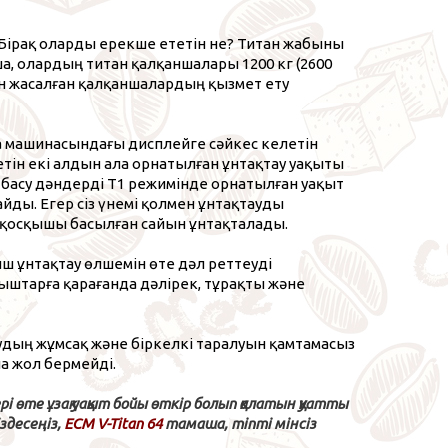
 Бірақ оларды ерекше ететін не? Титан жабыны
а, олардың титан қалқаншалары 1200 кг (2600
ан жасалған қалқаншалардың қызмет ету
a машинасындағы дисплейге сәйкес келетін
тін екі алдын ала орнатылған ұнтақтау уақыты
т басу дәндерді T1 режимінде орнатылған уақыт
йды. Егер сіз үнемі қолмен ұнтақтауды
 қосқышы басылған сайын ұнтақталады.
ғыш ұнтақтау өлшемін өте дәл реттеуді
ыштарға қарағанда дәлірек, тұрақты және
удың жұмсақ және біркелкі таралуын қамтамасыз
а жол бермейді.
і өте ұзақ уақыт бойы өткір болып қалатын қуатты
здесеңіз,
ECM V-Titan 64
тамаша, тіпті мінсіз