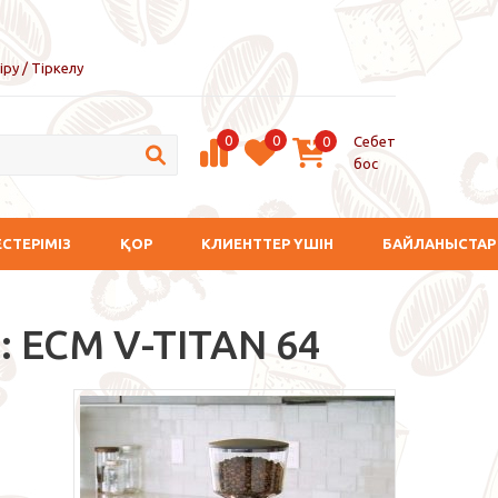
іру / Тіркелу
0
0
Себет
0
бос
ЕСТЕРІМІЗ
ҚОР
КЛИЕНТТЕР ҮШІН
БАЙЛАНЫСТАР
 ECM V-TITAN 64