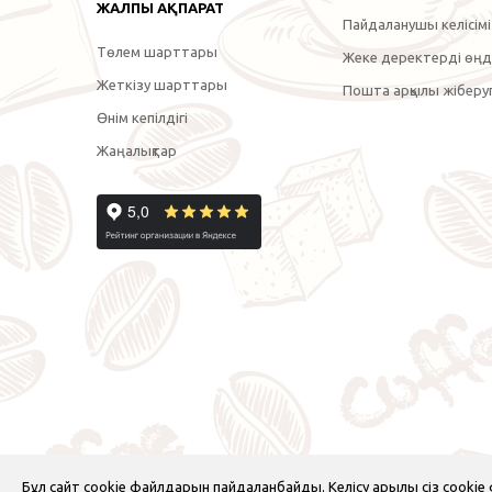
ЖАЛПЫ АҚПАРАТ
Пайдаланушы келісімі
Төлем шарттары
Жеке деректерді өңде
Жеткізу шарттары
Пошта арқылы жіберуг
Өнім кепілдігі
Жаңалықтар
Бұл сайт cookie файлдарын пайдаланбайды. Келісу арқылы сіз cooki