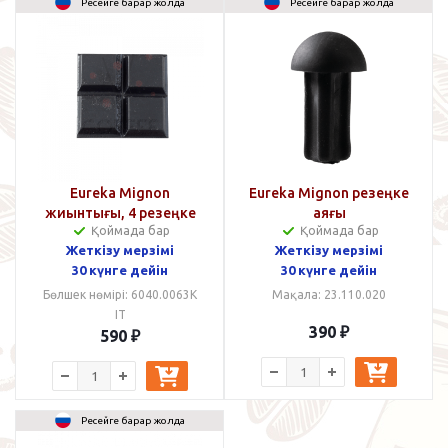
Ресейге барар жолда
Ресейге барар жолда
Eureka Mignon
Eureka Mignon резеңке
жиынтығы, 4 резеңке
аяғы
Қоймада бар
Қоймада бар
аяқтардан тұрады
Жеткізу мерзімі
Жеткізу мерзімі
30 күнге дейін
30 күнге дейін
Бөлшек нөмірі: 6040.0063K
Мақала: 23.110.020
IT
390
₽
590
₽
Ресейге барар жолда