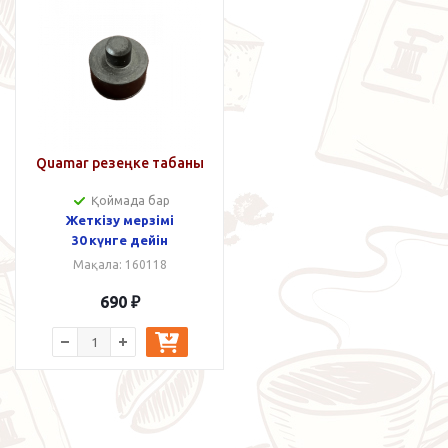
Quamar резеңке табаны
Қоймада бар
Жеткізу мерзімі
30 күнге дейін
Мақала: 160118
690
₽