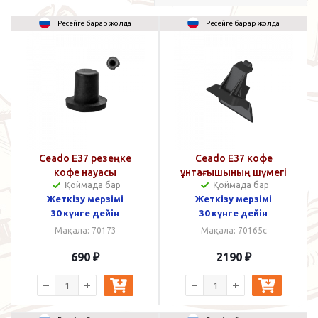
Ресейге барар жолда
Ресейге барар жолда
Ceado E37 резеңке
Ceado E37 кофе
кофе науасы
ұнтағышының шүмегі
Қоймада бар
Қоймада бар
Жеткізу мерзімі
Жеткізу мерзімі
30 күнге дейін
30 күнге дейін
Мақала: 70173
Мақала: 70165c
690
₽
2190
₽