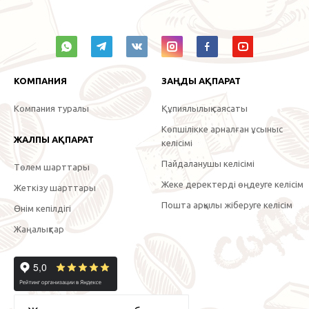
КОМПАНИЯ
ЗАҢДЫ АҚПАРАТ
Компания туралы
Құпиялылық саясаты
Көпшілікке арналған ұсыныс
ЖАЛПЫ АҚПАРАТ
келісімі
Пайдаланушы келісімі
Төлем шарттары
Жеке деректерді өңдеуге келісім
Жеткізу шарттары
Пошта арқылы жіберуге келісім
Өнім кепілдігі
Жаңалықтар