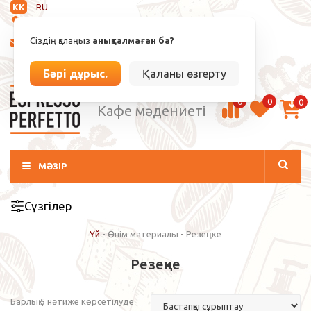
KK
RU
Анықталмаған
Сіздің қалаңыз
анықталмаған ба?
info@espressoperfetto.kz
Кіру / Тіркелу
Бәрі дұрыс.
Қаланы өзгерту
0
0
0
Кафе мәдениеті
МӘЗІР
Сүзгілер
Үй
-
Өнім материалы
-
Резеңке
Резеңке
Барлық 5 нәтиже көрсетілуде