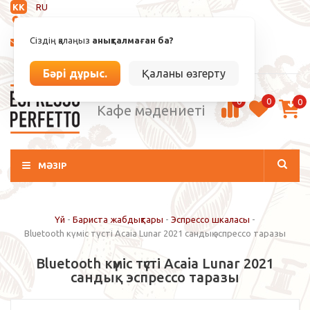
KK
RU
Анықталмаған
Сіздің қалаңыз
анықталмаған ба?
info@espressoperfetto.kz
Кіру / Тіркелу
Бәрі дұрыс.
Қаланы өзгерту
0
0
0
Кафе мәдениеті
МӘЗІР
Үй
-
Бариста жабдықтары
-
Эспрессо шкаласы
-
Bluetooth күміс түсті Acaia Lunar 2021 сандық эспрессо таразы
Bluetooth күміс түсті Acaia Lunar 2021
сандық эспрессо таразы