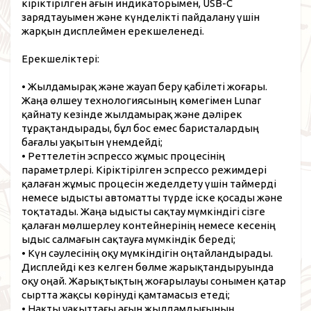
кіріктірілген ағын индикаторымен, USB-C
зарядтауымен және күнделікті пайдалану үшін
жарқын дисплеймен ерекшеленеді.
Ерекшеліктері:
• Жылдамырақ және жауап беру қабілеті жоғары.
Жаңа өлшеу технологиясының көмегімен Lunar
қайнату кезінде жылдамырақ және дәлірек
тұрақтандырады, бұл бос емес баристалардың
бағалы уақытын үнемдейді;
• Реттелетін эспрессо жұмыс процесінің
параметрлері. Кіріктірілген эспрессо режимдері
қалаған жұмыс процесін жеделдету үшін таймерді
немесе ыдысты автоматты түрде іске қосады және
тоқтатады. Жаңа ыдысты сақтау мүмкіндігі сізге
қалаған мөлшерлеу контейнерінің немесе кесенің
ыдыс салмағын сақтауға мүмкіндік береді;
• Күн сәулесінің оқу мүмкіндігін оңтайландырады.
Дисплейді кез келген бөлме жарықтандыруында
оқу оңай. Жарықтықтың жоғарылауы сонымен қатар
сыртта жақсы көрінуді қамтамасыз етеді;
• Нақты уақыттағы ағын жылдамдығының