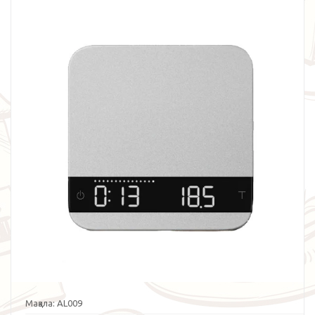
Мақала:
AL009