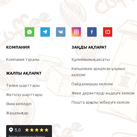
КОМПАНИЯ
ЗАҢДЫ АҚПАРАТ
Компания туралы
Құпиялылық саясаты
Көпшілікке арналған ұсыныс
ЖАЛПЫ АҚПАРАТ
келісімі
Пайдаланушы келісімі
Төлем шарттары
Жеке деректерді өңдеуге келісім
Жеткізу шарттары
Пошта арқылы жіберуге келісім
Өнім кепілдігі
Жаңалықтар