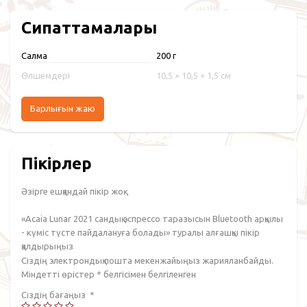
Сипаттамалары
Салмақ
200 г
Өлшемдері
10,5 × 10,5 × 1,5 см
Барлығын жаю
Пікірлер
Әзірге ешқандай пікір жоқ.
«Acaia Lunar 2021 сандық эспрессо таразысын Bluetooth арқылы
- күміс түсте пайдалануға болады» туралы алғашқы пікір
қалдырыңыз
Сіздің электрондық пошта мекенжайыңыз жарияланбайды.
Міндетті өрістер
*
белгісімен белгіленген
Сіздің бағаңыз
*