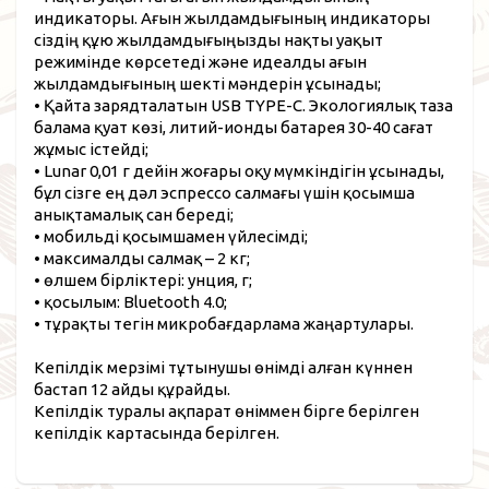
индикаторы. Ағын жылдамдығының индикаторы
сіздің құю жылдамдығыңызды нақты уақыт
режимінде көрсетеді және идеалды ағын
жылдамдығының шекті мәндерін ұсынады;
• Қайта зарядталатын USB TYPE-C. Экологиялық таза
балама қуат көзі, литий-ионды батарея 30-40 сағат
жұмыс істейді;
• Lunar 0,01 г дейін жоғары оқу мүмкіндігін ұсынады,
бұл сізге ең дәл эспрессо салмағы үшін қосымша
анықтамалық сан береді;
• мобильді қосымшамен үйлесімді;
• максималды салмақ – 2 кг;
• өлшем бірліктері: унция, г;
• қосылым: Bluetooth 4.0;
• тұрақты тегін микробағдарлама жаңартулары.
Кепілдік мерзімі тұтынушы өнімді алған күннен
бастап 12 айды құрайды.
Кепілдік туралы ақпарат өніммен бірге берілген
кепілдік картасында берілген.