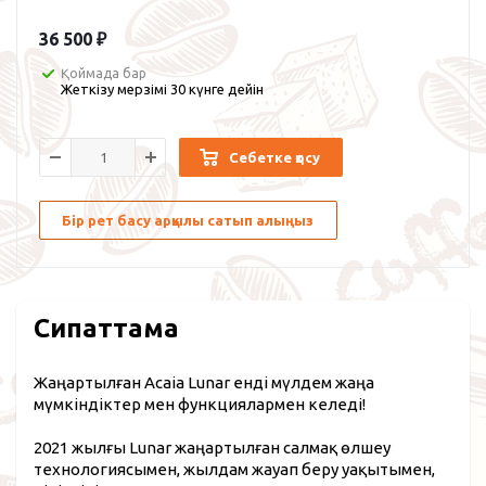
36 500
₽
Қоймада бар
Жеткізу мерзімі 30 күнге дейін
Себетке қосу
Бір рет басу арқылы сатып алыңыз
Сипаттама
Жаңартылған Acaia Lunar енді мүлдем жаңа
мүмкіндіктер мен функциялармен келеді!
2021 жылғы Lunar жаңартылған салмақ өлшеу
технологиясымен, жылдам жауап беру уақытымен,