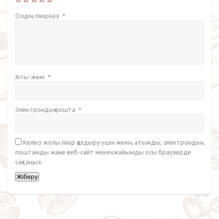
Сіздің пікіріңіз
*
Аты-жөні
*
Электрондық пошта
*
Келесі жолы пікір қалдыру үшін менің атымды, электрондық
поштамды және веб-сайт мекенжайымды осы браузерде
сақтаңыз.