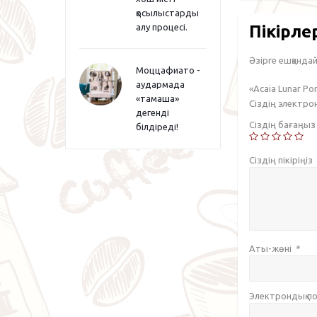
қосылыстарды
Пікірле
алу процесі.
Әзірге ешқандай 
Моццафиато -
аудармада
«Acaia Lunar Po
«тамаша»
Сіздің электр
дегенді
Сіздің бағаңы
білдіреді!
Сіздің пікіріңіз
Аты-жөні
*
Электрондық 