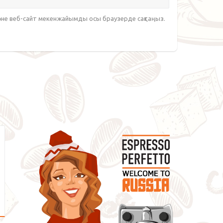
әне веб-сайт мекенжайымды осы браузерде сақтаңыз.