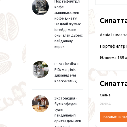
Портафилтрлі
кофе
машинасымен
кофе қайнату.
Сипатт
Ол қалай жұмыс
істейді және
Acaia Lunar 
оны қалай дұрыс
пайдалану
Портафилтр н
керек
Өлшемі: 159 x 
ECM Classika II
PID: мәңгілік
дизайндағы
классикалық
Сипатт
Салмақ
Экстракция -
Бренд
бұл кофеден
суды
пайдаланып
Барлығын ж
еритін дәм мен
хош иісті