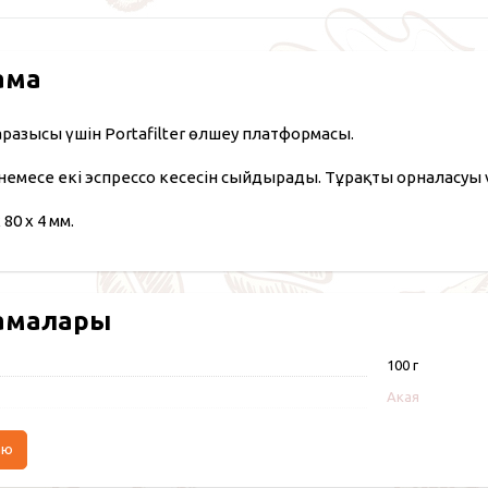
ама
таразысы үшін Portafilter өлшеу платформасы.
емесе екі эспрессо кесесін сыйдырады. Тұрақты орналасуы ү
80 x 4 мм.
амалары
100 г
Акая
аю