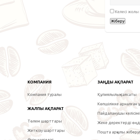
Келесі жолы
КОМПАНИЯ
ЗАҢДЫ АҚПАРАТ
Компания туралы
Құпиялылық саясаты
Көпшілікке арналған ұ
ЖАЛПЫ АҚПАРАТ
Пайдаланушы келісімі
Төлем шарттары
Жеке деректерді өңде
Жеткізу шарттары
Пошта арқылы жіберуг
Өнім кепілдігі