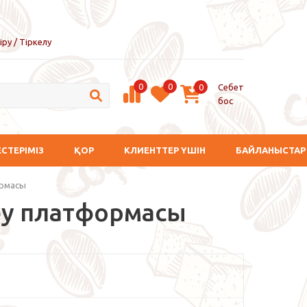
іру / Тіркелу
0
0
Себет
0
бос
ЕСТЕРІМІЗ
ҚОР
КЛИЕНТТЕР ҮШІН
БАЙЛАНЫСТАР
ормасы
лшеу платформасы