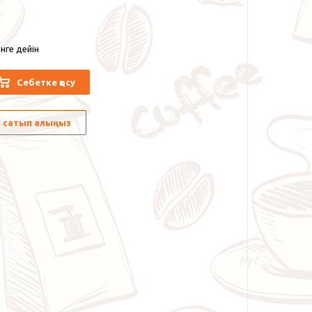
нге дейін
Себетке қосу
лы сатып алыңыз