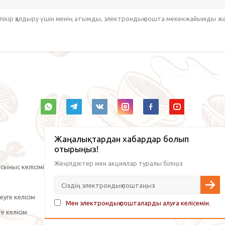
 пікір қалдыру үшін менің атымды, электрондық пошта мекенжайымды ж
Жаңалықтардан хабардар болып
отырыңыз!
Жеңілдіктер мен акциялар туралы біліңіз
сыныс келісімі
уге келісім
Мен электрондық пошталарды алуға келісемін.
е келісім