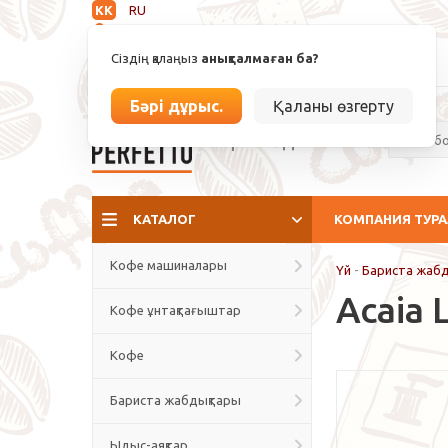
KK
RU
Анықталмаған
Сіздің қалаңыз
анықталмаған ба?
info@espressoperfetto.kz
Бәрі дұрыс.
Қаланы өзгерту
Кафе мәдениеті
КАТАЛОГ
КОМПАНИЯ ТУР
Кофе машиналары
Үй
-
Бариста жаб
Acaia 
Кофе ұнтақтағыштар
Кофе
Бариста жабдықтары
Ыдыс-аяқтар