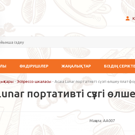
К
АЛЫ
ӨНДІРУШІЛЕР
ЖАҢАЛЫҚТАР
БІЗДІҢ СЕРІКТ
дықтары
-
Эспрессо шкаласы
-
Acaia Lunar портативті сүзгі өлшеу платф
Lunar портативті сүзгі ө
Мақала:
AA007