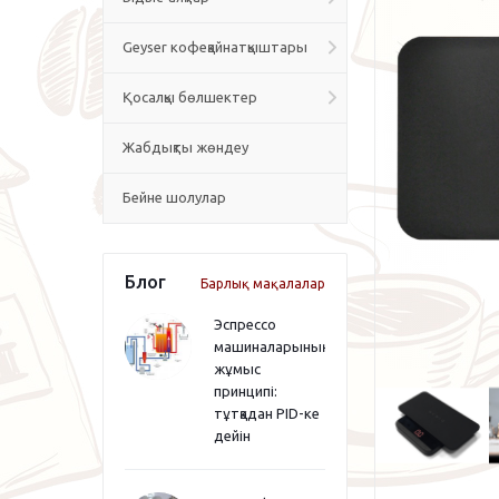
Geyser кофеқайнатқыштары
Қосалқы бөлшектер
Жабдықты жөндеу
Бейне шолулар
Блог
Барлық мақалалар
Эспрессо
машиналарының
жұмыс
принципі:
тұтқадан PID-ке
дейін