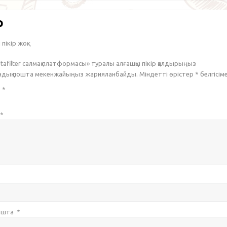
р
пікір жоқ.
rtafilter салмақ платформасы» туралы алғашқы пікір қалдырыңыз
ондық пошта мекенжайыңыз жарияланбайды. Міндетті өрістер
*
белгісім
з
*
*
пошта
*