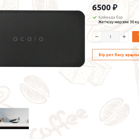
6500
₽
Қоймада бар
Жеткізу мерзімі 30 кү
Бір рет басу арқы