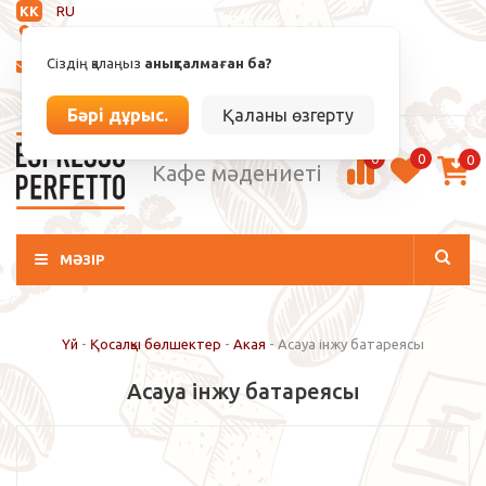
KK
RU
Анықталмаған
Сіздің қалаңыз
анықталмаған ба?
info@espressoperfetto.kz
Кіру / Тіркелу
Бәрі дұрыс.
Қаланы өзгерту
0
0
0
Кафе мәдениеті
МӘЗІР
Үй
-
Қосалқы бөлшектер
-
Акая
-
Acaya інжу батареясы
Acaya інжу батареясы