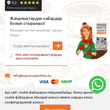
Жаңалықтардан хабардар
болып отырыңыз!
Жеңілдіктер мен акциялар туралы
біліңіз
Мен электрондық пошталарды
алуға келісемін.
info@espressoperfetto.kz
© 2026 Espresso Perfetto — кофе жабдықтары және кофе
Бұл сайт cookie файлдарын пайдаланбайды. Келісу арқылы сіз
cookie файлдарын қабылдай аласыз немесе оларды өзіңіз
конфигурациялай аласыз.
Мен келісемін