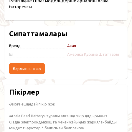
Pearl және Lunar модельдеріне арналған Acaia
батареясы.
Сипаттамалары
Бренд
Акая
Ел
Америка Құрама Штаттары
Барлығын жаю
Пікірлер
Әзірге ешқандай пікір жоқ.
«Acaia Pearl Battery» туралы алғашқы пікір қалдырыңыз
Сіздің электрондық пошта мекенжайыңыз жарияланбайды.
Міндетті өрістер
*
белгісімен белгіленген