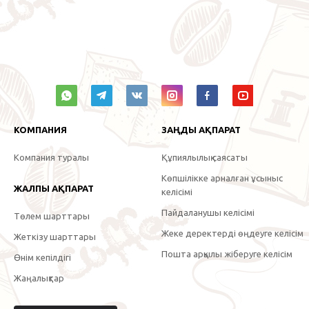
КОМПАНИЯ
ЗАҢДЫ АҚПАРАТ
Компания туралы
Құпиялылық саясаты
Көпшілікке арналған ұсыныс
ЖАЛПЫ АҚПАРАТ
келісімі
Пайдаланушы келісімі
Төлем шарттары
Жеке деректерді өңдеуге келісім
Жеткізу шарттары
Пошта арқылы жіберуге келісім
Өнім кепілдігі
Жаңалықтар