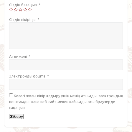
Сіздің бағаңыз
*
Сіздің пікіріңіз
*
Аты-жөні
*
Электрондық пошта
*
Келесі жолы пікір қалдыру үшін менің атымды, электрондық
поштамды және веб-сайт мекенжайымды осы браузерде
сақтаңыз.