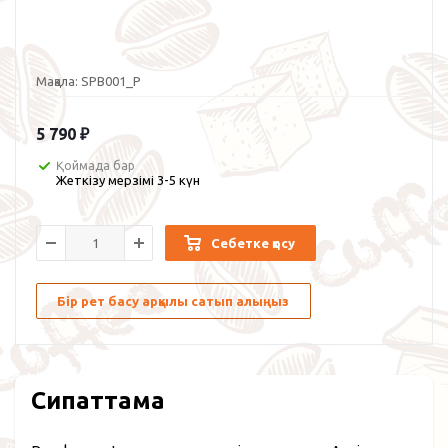
Мақала:
SPB001_P
5 790
₽
Қоймада бар
Жеткізу мерзімі 3-5 күн
Себетке қосу
Бір рет басу арқылы сатып алыңыз
Сипаттама