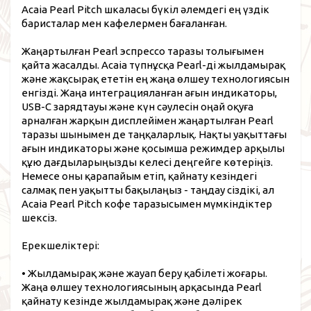
Acaia Pearl Pitch шкаласы бүкіл әлемдегі ең үздік
баристалар мен кафелермен бағаланған.
Жаңартылған Pearl эспрессо таразы толығымен
қайта жасалды. Acaia түпнұсқа Pearl-ді жылдамырақ
және жақсырақ ететін ең жаңа өлшеу технологиясын
енгізді. Жаңа интеграцияланған ағын индикаторы,
USB-C зарядтауы және күн сәулесін оңай оқуға
арналған жарқын дисплейімен жаңартылған Pearl
таразы шынымен де таңқаларлық. Нақты уақыттағы
ағын индикаторы және қосымша режимдер арқылы
құю дағдыларыңызды келесі деңгейге көтеріңіз.
Немесе оны қарапайым етіп, қайнату кезіндегі
салмақ пен уақытты бақылаңыз - таңдау сіздікі, ал
Acaia Pearl Pitch кофе таразысымен мүмкіндіктер
шексіз.
Ерекшеліктері:
• Жылдамырақ және жауап беру қабілеті жоғары.
Жаңа өлшеу технологиясының арқасында Pearl
қайнату кезінде жылдамырақ және дәлірек