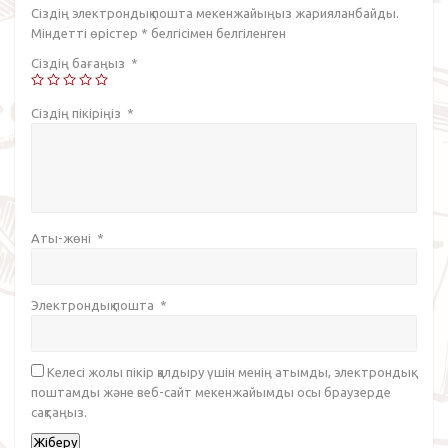
Сіздің электрондық пошта мекенжайыңыз жарияланбайды.
Міндетті өрістер
*
белгісімен белгіленген
Сіздің бағаңыз
*
Сіздің пікіріңіз
*
Аты-жөні
*
Электрондық пошта
*
Келесі жолы пікір қалдыру үшін менің атымды, электрондық
поштамды және веб-сайт мекенжайымды осы браузерде
сақтаңыз.