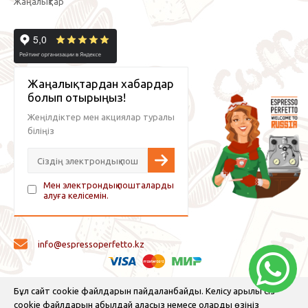
Жаңалықтар
Жаңалықтардан хабардар
болып отырыңыз!
Жеңілдіктер мен акциялар туралы
біліңіз
Мен электрондық пошталарды
алуға келісемін.
info@espressoperfetto.kz
© 2026 Espresso Perfetto — кофе жабдықтары және кофе
Бұл сайт cookie файлдарын пайдаланбайды. Келісу арқылы сіз
cookie файлдарын қабылдай аласыз немесе оларды өзіңіз