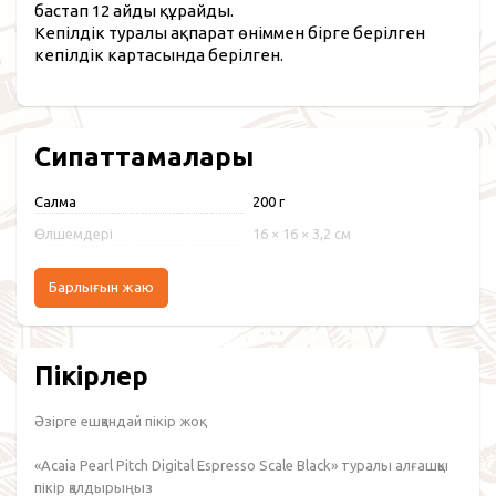
бастап 12 айды құрайды.
Кепілдік туралы ақпарат өніммен бірге берілген
кепілдік картасында берілген.
Сипаттамалары
Салмақ
200 г
Өлшемдері
16 × 16 × 3,2 см
Барлығын жаю
Пікірлер
Әзірге ешқандай пікір жоқ.
«Acaia Pearl Pitch Digital Espresso Scale Black» туралы алғашқы
пікір қалдырыңыз