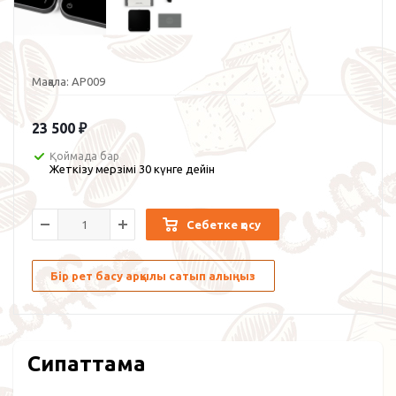
Мақала:
AP009
23 500
₽
Қоймада бар
Жеткізу мерзімі 30 күнге дейін
Себетке қосу
Бір рет басу арқылы сатып алыңыз
Сипаттама