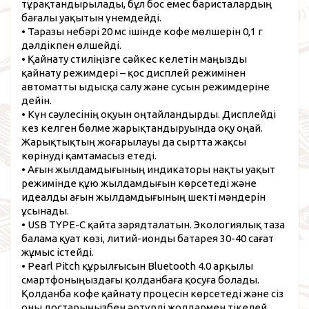
тұрақтандырылады, бұл бос емес баристалардың
бағалы уақытын үнемдейді.
• Таразы небәрі 20 мс ішінде кофе мөлшерін 0,1 г
дәлдікпен өлшейді.
• Қайнату стиліңізге сәйкес келетін маңызды
қайнату режимдері – қос дисплей режимінен
автоматты ыдысқа салу және сусын режимдеріне
дейін.
• Күн сәулесінің оқуын оңтайландырды. Дисплейді
кез келген бөлме жарықтандыруында оқу оңай.
Жарықтықтың жоғарылауы да сыртта жақсы
көрінуді қамтамасыз етеді.
• Ағын жылдамдығының индикаторы нақты уақыт
режимінде құю жылдамдығын көрсетеді және
идеалды ағын жылдамдығының шекті мәндерін
ұсынады.
• USB TYPE-C қайта зарядталатын. Экологиялық таза
балама қуат көзі, литий-ионды батарея 30-40 сағат
жұмыс істейді.
• Pearl Pitch құрылғысын Bluetooth 4.0 арқылы
смартфоныңыздағы қолданбаға қосуға болады.
Қолданба кофе қайнату процесін көрсетеді және сіз
оны достарыңызбен әртүрлі жолдармен тікелей