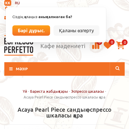
KK
RU
Анықталмаған
Сіздің қалаңыз
анықталмаған ба?
info@espressoperfetto.kz
Кіру / Тіркелу
Бәрі дұрыс.
Қаланы өзгерту
0
0
0
Кафе мәдениеті
МӘЗІР
Үй
-
Бариста жабдықтары
-
Эспрессо шкаласы
-
Acaya Pearl Piece сандық эспрессо шкаласы қара
Acaya Pearl Piece сандық эспрессо
шкаласы қара