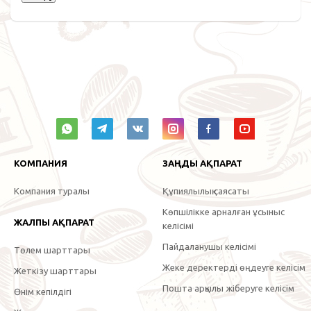
КОМПАНИЯ
ЗАҢДЫ АҚПАРАТ
Компания туралы
Құпиялылық саясаты
Көпшілікке арналған ұсыныс
ЖАЛПЫ АҚПАРАТ
келісімі
Пайдаланушы келісімі
Төлем шарттары
Жеке деректерді өңдеуге келісім
Жеткізу шарттары
Пошта арқылы жіберуге келісім
Өнім кепілдігі