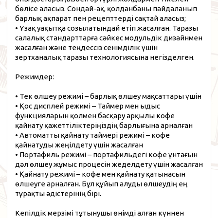
бөлісе аласыз. Сондай-ақ, қолданбаны пайдаланып
барлық ақпарат пен рецепттерді сақтай аласыз;
• Ұзақ уақытқа созылатындай етіп жасалған. Таразы
салалық стандарттарға сәйкес модульдік дизайнмен
жасалған және теңдессіз сенімділік үшін
зертханалық таразы технологиясына негізделген.
Режимдер:
• Тек өлшеу режимі – барлық өлшеу мақсаттары үшін
• Қос дисплей режимі – Таймер мен ыдыс
функцияларын қолмен басқару арқылы кофе
қайнату қажеттіліктеріңіздің барлығына арналған
• Автоматты қайнату таймері режимі – кофе
қайнатуды жеңілдету үшін жасалған
• Портафиль режимі – портафильдегі кофе ұнтағын
дәл өлшеу жұмыс процесін жеделдету үшін жасалған
• Қайнату режимі – кофе мен қайнату қатынасын
өлшеуге арналған. Бұл құйып алуды өлшеудің ең
тұрақты әдістерінің бірі.
Кепілдік мерзімі тұтынушы өнімді алған күннен