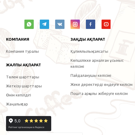
КОМПАНИЯ
ЗАҢДЫ АҚПАРАТ
Компания туралы
Құпиялылық саясаты
Көпшілікке арналған ұсыныс
ЖАЛПЫ АҚПАРАТ
келісімі
Пайдаланушы келісімі
Төлем шарттары
Жеке деректерді өңдеуге келісім
Жеткізу шарттары
Пошта арқылы жіберуге келісім
Өнім кепілдігі
Жаңалықтар