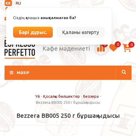
KK
RU
Анықталмаған
Сіздің қалаңыз
анықталмаған ба?
info@espressoperfetto.kz
Кіру / Тіркелу
Бәрі дұрыс.
Қаланы өзгерту
0
0
0
Кафе мәдениеті
МӘЗІР
Үй
-
Қосалқы бөлшектер
-
Беззера
-
Bezzera BB005 250 г бұршақ ыдысы
Bezzera BB005 250 г бұршақ ыдысы