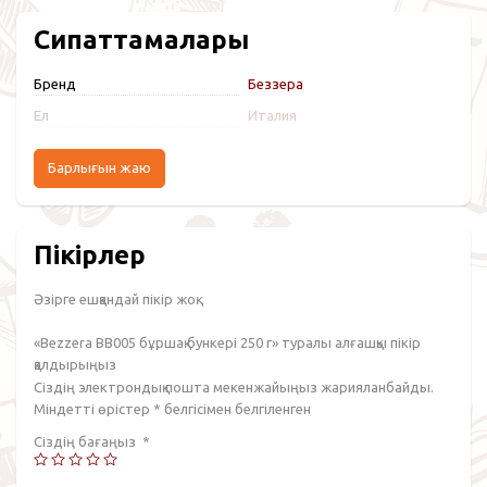
Сипаттамалары
Бренд
Беззера
Ел
Италия
Барлығын жаю
Пікірлер
Әзірге ешқандай пікір жоқ.
«Bezzera BB005 бұршақ бункері 250 г» туралы алғашқы пікір
қалдырыңыз
Сіздің электрондық пошта мекенжайыңыз жарияланбайды.
Міндетті өрістер
*
белгісімен белгіленген
Сіздің бағаңыз
*