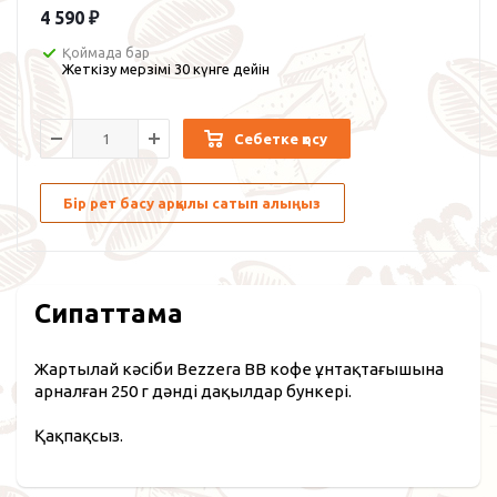
4 590
₽
Қоймада бар
Жеткізу мерзімі 30 күнге дейін
Себетке қосу
Бір рет басу арқылы сатып алыңыз
Сипаттама
Жартылай кәсіби Bezzera BB кофе ұнтақтағышына
арналған 250 г дәнді дақылдар бункері.
Қақпақсыз.