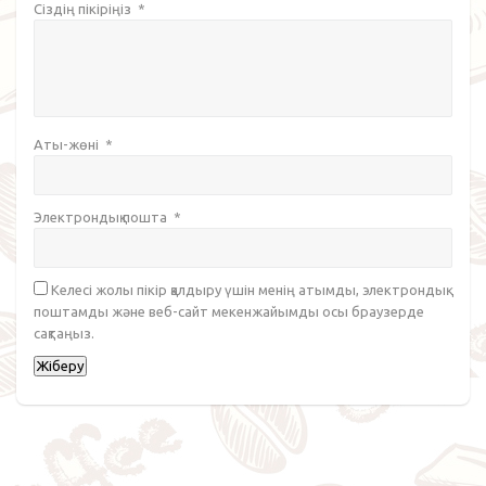
Сіздің пікіріңіз
*
Аты-жөні
*
Электрондық пошта
*
Келесі жолы пікір қалдыру үшін менің атымды, электрондық
поштамды және веб-сайт мекенжайымды осы браузерде
сақтаңыз.