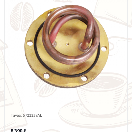
Тауар:
5722239AL
8 390
₽