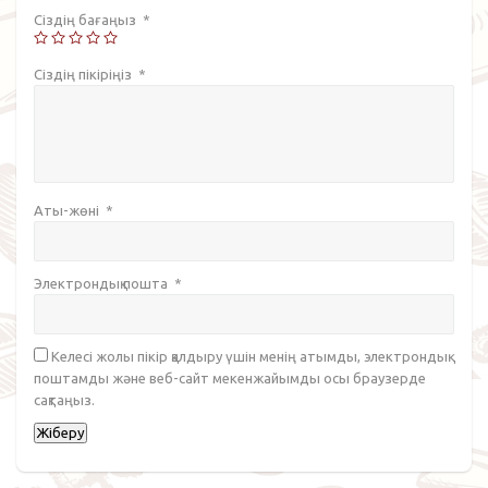
Сіздің бағаңыз
*
Сіздің пікіріңіз
*
Аты-жөні
*
Электрондық пошта
*
Келесі жолы пікір қалдыру үшін менің атымды, электрондық
поштамды және веб-сайт мекенжайымды осы браузерде
сақтаңыз.