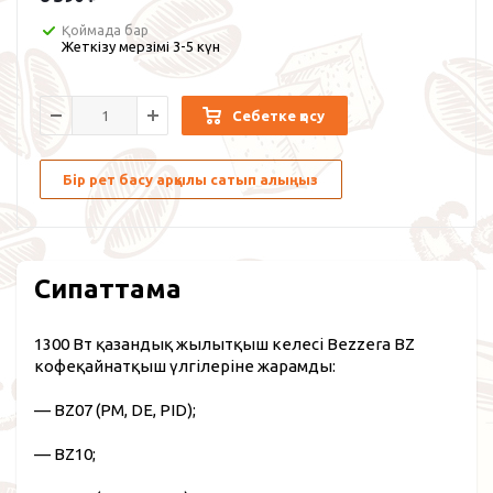
Қоймада бар
Жеткізу мерзімі 3-5 күн
Себетке қосу
Бір рет басу арқылы сатып алыңыз
Сипаттама
1300 Вт қазандық жылытқыш келесі Bezzera BZ
кофеқайнатқыш үлгілеріне жарамды:
— BZ07 (PM, DE, PID);
— BZ10;