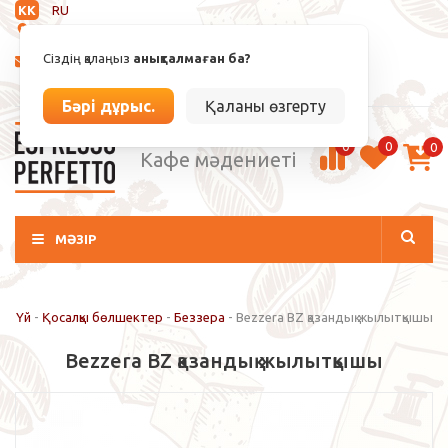
KK
RU
Анықталмаған
Сіздің қалаңыз
анықталмаған ба?
info@espressoperfetto.kz
Кіру / Тіркелу
Бәрі дұрыс.
Қаланы өзгерту
0
0
0
Кафе мәдениеті
МӘЗІР
Үй
-
Қосалқы бөлшектер
-
Беззера
-
Bezzera BZ қазандық жылытқышы
Bezzera BZ қазандық жылытқышы