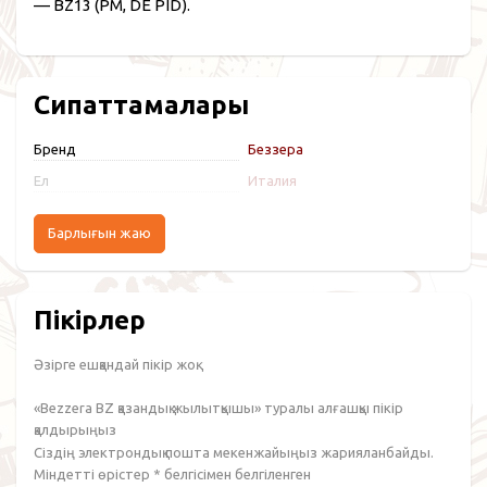
— BZ13 (PM, DE PID).
Сипаттамалары
Бренд
Беззера
Ел
Италия
Барлығын жаю
Пікірлер
Әзірге ешқандай пікір жоқ.
«Bezzera BZ қазандық жылытқышы» туралы алғашқы пікір
қалдырыңыз
Сіздің электрондық пошта мекенжайыңыз жарияланбайды.
Міндетті өрістер
*
белгісімен белгіленген