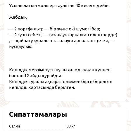
Ұсынылатын мөлшер тәулігіне 40 кесеге дейін.
Жабдық:
— 2 портфильтр — бір және екі шүмегі бар;
— 2 сүзгі себеті;
— тазалауға арналған елек (перде)
;
— қайнату құралын тазалауға арналған щетка;
—
нұсқаулық.
Кепілдік мерзімі тұтынушы өнімді алған күннен
бастап 12 айды құрайды.
Кепілдік туралы ақпарат өніммен бірге берілген
кепілдік картасында берілген.
Сипаттамалары
Салмақ
33 кг