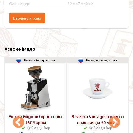
Өлшемдері
32 × 47 × 42 см
Барлығын жаю
Ұқсас өнімдер
Ресейге барар жолда
Ресейде қоймада бар
лы
Eureka Mignon бір дозалы
Bezzera Vintage эспрессо
B
і
16CR хром
шыныаяқы 50 мл ақ
Қоймада бар
Қоймада бар