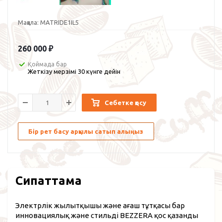
Мақала:
MATRIDE1IL5
260 000
₽
Қоймада бар
Жеткізу мерзімі 30 күнге дейін
Себетке қосу
Бір рет басу арқылы сатып алыңыз
Сипаттама
Электрлік жылытқышы және ағаш тұтқасы бар
инновациялық және стильді BEZZERA қос қазанды