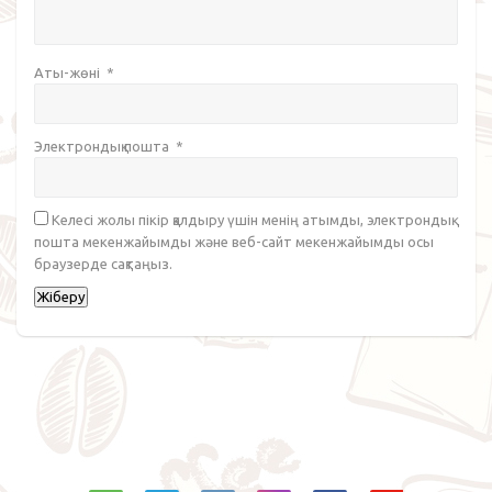
Аты-жөні
*
Электрондық пошта
*
Келесі жолы пікір қалдыру үшін менің атымды, электрондық
пошта мекенжайымды және веб-сайт мекенжайымды осы
браузерде сақтаңыз.