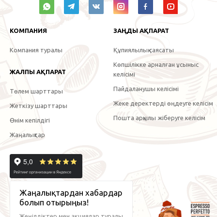
КОМПАНИЯ
ЗАҢДЫ АҚПАРАТ
Компания туралы
Құпиялылық саясаты
Көпшілікке арналған ұсыныс
ЖАЛПЫ АҚПАРАТ
келісімі
Пайдаланушы келісімі
Төлем шарттары
Жеке деректерді өңдеуге келісім
Жеткізу шарттары
Пошта арқылы жіберуге келісім
Өнім кепілдігі
Жаңалықтар
Жаңалықтардан хабардар
болып отырыңыз!
Жеңілдіктер мен акциялар туралы