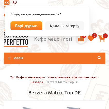
KK
RU
Анықталмаған
Сіздің қалаңыз
анықталмаған ба?
info@espressoperfetto.kz
Кіру / Тіркелу
Бәрі дұрыс.
Қаланы өзгерту
0
0
0
Кафе мәдениеті
МӘЗІР
Үй
-
Кофе машиналары
-
Үйге арналған кофе машиналары
-
Беззера
-
Bezzera Matrix Top DE
Bezzera Matrix Top DE