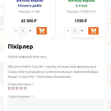
Жеткізу мерзімі
Жеткізу мерзімі
30 күнге дейін
3-5 күн
Мақала: 31480
Мақала: 7990614.01
62 000
₽
1590
₽
Пікірлер
Әзірге ешқандай пікір жоқ.
«Bezzera Matrix Top DE» туралы алғашқы пікір қалдырыңыз
Сіздің электрондық пошта мекенжайыңыз жарияланбайды.
Міндетті өрістер
*
белгісімен белгіленген
Сіздің бағаңыз
*
Сіздің пікіріңіз
*