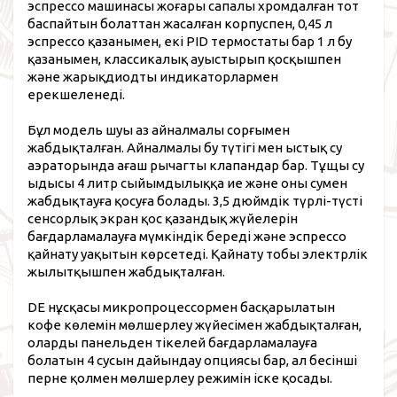
эспрессо машинасы жоғары сапалы хромдалған тот
баспайтын болаттан жасалған корпуспен, 0,45 л
эспрессо қазанымен, екі PID термостаты бар 1 л бу
қазанымен, классикалық ауыстырып қосқышпен
және жарықдиодты индикаторлармен
ерекшеленеді.
Бұл модель шуы аз айналмалы сорғымен
жабдықталған. Айналмалы бу түтігі мен ыстық су
аэраторында ағаш рычагты клапандар бар. Тұщы су
ыдысы 4 литр сыйымдылыққа ие және оны сумен
жабдықтауға қосуға болады. 3,5 дюймдік түрлі-түсті
сенсорлық экран қос қазандық жүйелерін
бағдарламалауға мүмкіндік береді және эспрессо
қайнату уақытын көрсетеді. Қайнату тобы электрлік
жылытқышпен жабдықталған.
DE нұсқасы микропроцессормен басқарылатын
кофе көлемін мөлшерлеу жүйесімен жабдықталған,
оларды панельден тікелей бағдарламалауға
болатын 4 сусын дайындау опциясы бар, ал бесінші
перне қолмен мөлшерлеу режимін іске қосады.