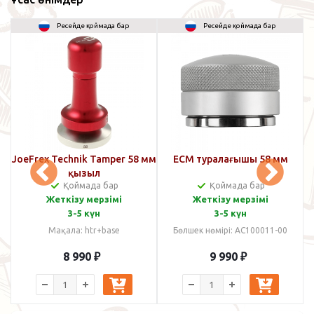
Ресейде қоймада бар
Ресейде қоймада бар
JoeFrex Technik Tamper 58 мм
ECM туралағышы 58 мм
M
қызыл
Қоймада бар
Қоймада бар
Жеткізу мерзімі
Жеткізу мерзімі
3-5 күн
3-5 күн
Мақала: htr+base
Бөлшек нөмірі: AC100011-00
8 990
₽
9 990
₽