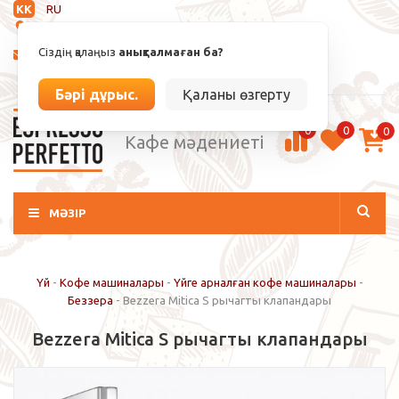
KK
RU
Анықталмаған
Сіздің қалаңыз
анықталмаған ба?
info@espressoperfetto.kz
Кіру / Тіркелу
Бәрі дұрыс.
Қаланы өзгерту
0
0
0
Кафе мәдениеті
МӘЗІР
Үй
-
Кофе машиналары
-
Үйге арналған кофе машиналары
-
Беззера
-
Bezzera Mitica S рычагты клапандары
Bezzera Mitica S рычагты клапандары