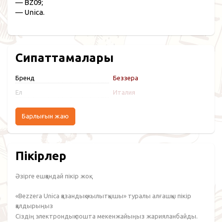
— BZ09;
— Unica.
Сипаттамалары
Бренд
Беззера
Ел
Италия
Барлығын жаю
Пікірлер
Әзірге ешқандай пікір жоқ.
«Bezzera Unica қазандық жылытқышы» туралы алғашқы пікір
қалдырыңыз
Сіздің электрондық пошта мекенжайыңыз жарияланбайды.