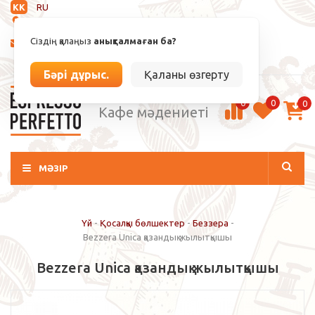
KK
RU
Анықталмаған
Сіздің қалаңыз
анықталмаған ба?
info@espressoperfetto.kz
Кіру / Тіркелу
Бәрі дұрыс.
Қаланы өзгерту
0
0
0
Кафе мәдениеті
МӘЗІР
Үй
-
Қосалқы бөлшектер
-
Беззера
-
Bezzera Unica қазандық жылытқышы
Bezzera Unica қазандық жылытқышы