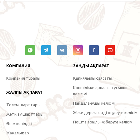
КОМПАНИЯ
ЗАҢДЫ АҚПАРАТ
Компания туралы
Құпиялылық саясаты
Көпшілікке арналған ұсыныс
ЖАЛПЫ АҚПАРАТ
келісімі
Пайдаланушы келісімі
Төлем шарттары
Жеке деректерді өңдеуге келісім
Жеткізу шарттары
Пошта арқылы жіберуге келісім
Өнім кепілдігі
Жаңалықтар