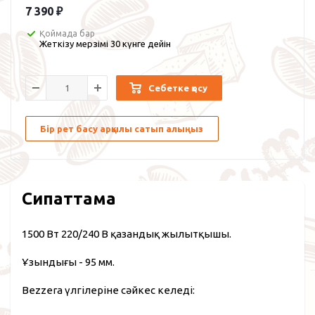
7 390
₽
Қоймада бар
Жеткізу мерзімі 30 күнге дейін
Себетке қосу
Бір рет басу арқылы сатып алыңыз
Сипаттама
1500 Вт 220/240 В қазандық жылытқышы.
Ұзындығы - 95 мм.
Bezzera үлгілеріне сәйкес келеді: