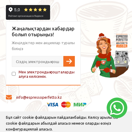
Жаңалықтардан хабардар
болып отырыңыз!
Жеңілдіктер мен акциялар туралы
біліңіз
Мен электрондық пошталарды
алуға келісемін.
info@espressoperfetto.kz
© 2026 Espresso Perfetto — кофе жабдықтары және кофе
Бұл сайт cookie файлдарын пайдаланбайды. Келісу арқылы сіз
cookie файлдарын қабылдай аласыз немесе оларды өзіңіз
конфигурациялай аласыз.