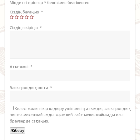
Міндетті өрістер
*
белгісімен белгіленген
Сіздің бағаңыз
*
Сіздің пікіріңіз
*
Аты-жөні
*
Электрондық пошта
*
Келесі жолы пікір қалдыру үшін менің атымды, электрондық
пошта мекенжайымды және веб-сайт мекенжайымды осы
браузерде сақтаңыз.