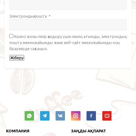
Электрондық пошта
*
Келесі жолы пікір қалдыру үшін менің атымды, электрондық
пошта мекенжайымды және веб-сайт мекенжайымды осы
браузерде сақтаңыз.
КОМПАНИЯ
ЗАҢДЫ АҚПАРАТ