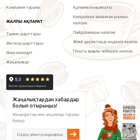
Компания туралы
Құпиялылық саясаты
Көпшілікке арналған ұсыныс
ЖАЛПЫ АҚПАРАТ
келісімі
Пайдаланушы келісімі
Төлем шарттары
Жеке деректерді өңдеуге келісім
Жеткізу шарттары
Пошта арқылы жіберуге келісім
Өнім кепілдігі
Жаңалықтар
Жаңалықтардан хабардар
болып отырыңыз!
Жеңілдіктер мен акциялар туралы
біліңіз