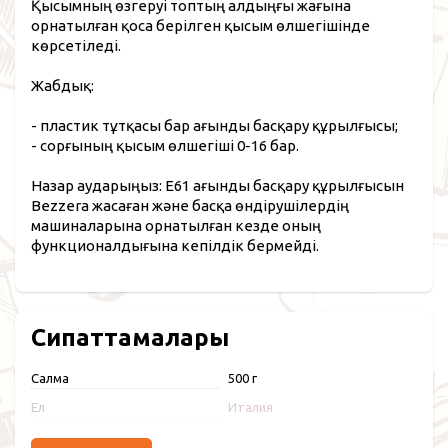
Қысымның өзгеруі топтың алдыңғы жағына
орнатылған қоса берілген қысым өлшегішінде
көрсетіледі.
Жабдық:
- пластик тұтқасы бар ағынды басқару құрылғысы;
- сорғының қысым өлшегіші 0-16 бар.
Назар аударыңыз: E61 ағынды басқару құрылғысын
Bezzera жасаған және басқа өндірушілердің
машиналарына орнатылған кезде оның
функционалдығына кепілдік бермейді.
Сипаттамалары
Салмақ
500 г
Ел
Италия