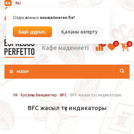
KK
RU
Анықталмаған
Сіздің қалаңыз
анықталмаған ба?
info@espressoperfetto.kz
Кіру / Тіркелу
Бәрі дұрыс.
Қаланы өзгерту
0
0
0
Кафе мәдениеті
МӘЗІР
Үй
-
Қосалқы бөлшектер
-
BFC
-
BFC жасыл түс индикаторы
BFC жасыл түс индикаторы