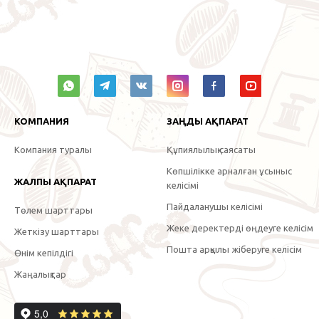
КОМПАНИЯ
ЗАҢДЫ АҚПАРАТ
Компания туралы
Құпиялылық саясаты
Көпшілікке арналған ұсыныс
ЖАЛПЫ АҚПАРАТ
келісімі
Пайдаланушы келісімі
Төлем шарттары
Жеке деректерді өңдеуге келісім
Жеткізу шарттары
Пошта арқылы жіберуге келісім
Өнім кепілдігі
Жаңалықтар