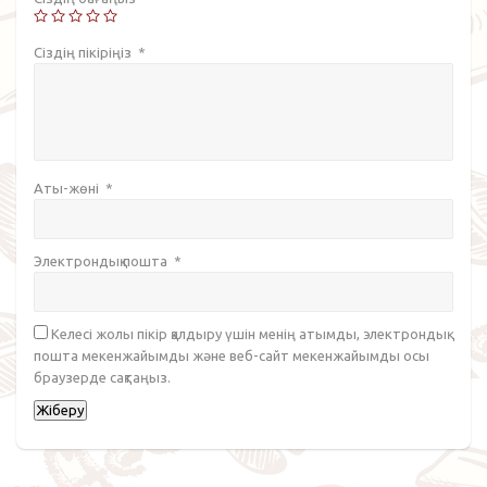
Сіздің пікіріңіз
*
Аты-жөні
*
Электрондық пошта
*
Келесі жолы пікір қалдыру үшін менің атымды, электрондық
пошта мекенжайымды және веб-сайт мекенжайымды осы
браузерде сақтаңыз.