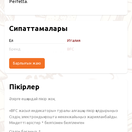
Perfetta.
Сипаттамалары
Ел
Италия
Бренд
BFC
Барлығын жаю
Пікірлер
Әзірге ешқандай пікір жоқ.
«BFC жасыл индикаторы» туралы алғашқы пікір қалдырыңыз
Сіздің электрондық пошта мекенжайыңыз жарияланбайды.
Міндетті өрістер
*
белгісімен белгіленген
Сіздің бағаңыз
*