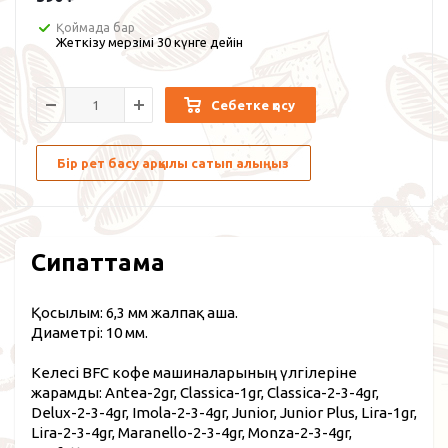
Қоймада бар
Жеткізу мерзімі 30 күнге дейін
Себетке қосу
Бір рет басу арқылы сатып алыңыз
Сипаттама
Қосылым: 6,3 мм жалпақ аша.
Диаметрі: 10 мм.
Келесі BFC кофе машиналарының үлгілеріне
жарамды: Antea-2gr, Classica-1gr, Classica-2-3-4gr,
Delux-2-3-4gr, Imola-2-3-4gr, Junior, Junior Plus, Lira-1gr,
Lira-2-3-4gr, Maranello-2-3-4gr, Monza-2-3-4gr,