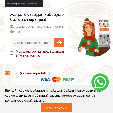
Жаңалықтардан хабардар
болып отырыңыз!
Жеңілдіктер мен акциялар туралы
біліңіз
Мен электрондық пошталарды
алуға келісемін.
info@espressoperfetto.kz
© 2026 Espresso Perfetto — кофе жабдықтары және кофе
Бұл сайт cookie файлдарын пайдаланбайды. Келісу арқылы сіз
cookie файлдарын қабылдай аласыз немесе оларды өзіңіз
конфигурациялай аласыз.
Мен келісемін