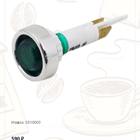
Мақала:
5010003
590
₽