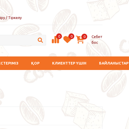
іру / Тіркелу
0
0
Себет
0
бос
ЕСТЕРІМІЗ
ҚОР
КЛИЕНТТЕР ҮШІН
БАЙЛАНЫСТАР