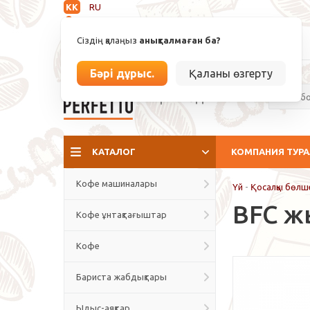
KK
RU
Анықталмаған
Сіздің қалаңыз
анықталмаған ба?
info@espressoperfetto.kz
Бәрі дұрыс.
Қаланы өзгерту
Кафе мәдениеті
КАТАЛОГ
КОМПАНИЯ ТУР
Кофе машиналары
Үй
-
Қосалқы бөлш
BFC ж
Кофе ұнтақтағыштар
Кофе
Бариста жабдықтары
Ыдыс-аяқтар