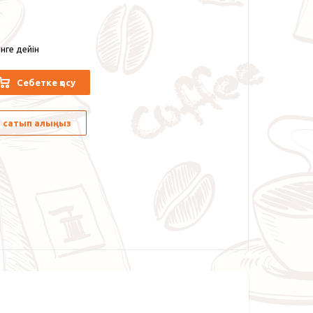
нге дейін
Себетке қосу
лы сатып алыңыз