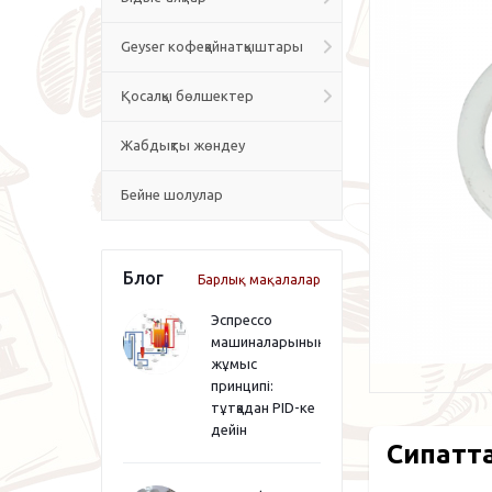
Geyser кофеқайнатқыштары
Қосалқы бөлшектер
Жабдықты жөндеу
Бейне шолулар
Блог
Барлық мақалалар
Эспрессо
машиналарының
жұмыс
принципі:
тұтқадан PID-ке
дейін
Сипатт