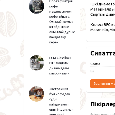
Портафилтрлі
Ішкі диаметрі
кофе
Материалдың
машинасымен
Сыртқы диаме
кофе қайнату.
Ол қалай жұмыс
Келесі BFC ко
істейді және
Maranello, Mo
оны қалай дұрыс
пайдалану
керек
Сипатт
ECM Classika II
PID: мәңгілік
Салмақ
дизайндағы
Ел
классикалық
Барлығын ж
Экстракция -
бұл кофеден
суды
Пікірле
пайдаланып
еритін дәм мен
Әзірге ешқандай 
хош иісті