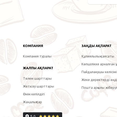
КОМПАНИЯ
ЗАҢДЫ АҚПАРАТ
Компания туралы
Құпиялылық саясаты
Көпшілікке арналған ұ
ЖАЛПЫ АҚПАРАТ
Пайдаланушы келісімі
Төлем шарттары
Жеке деректерді өңде
Жеткізу шарттары
Пошта арқылы жіберуг
Өнім кепілдігі
Жаңалықтар