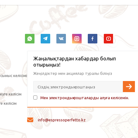
Жаңалықтардан хабардар болып
отырыңыз!
Жеңілдіктер мен акциялар туралы біліңіз
сыныс келісімі
уге келісім
Мен электрондық пошталарды алуға келісемін.
е келісім
info@espressoperfetto.kz