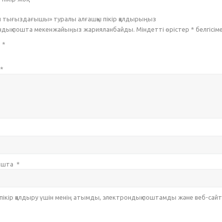
 тығыздағышы» туралы алғашқы пікір қалдырыңыз
ондық пошта мекенжайыңыз жарияланбайды. Міндетті өрістер
*
белгісім
з
*
*
пошта
*
 пікір қалдыру үшін менің атымды, электрондық поштамды және веб-са