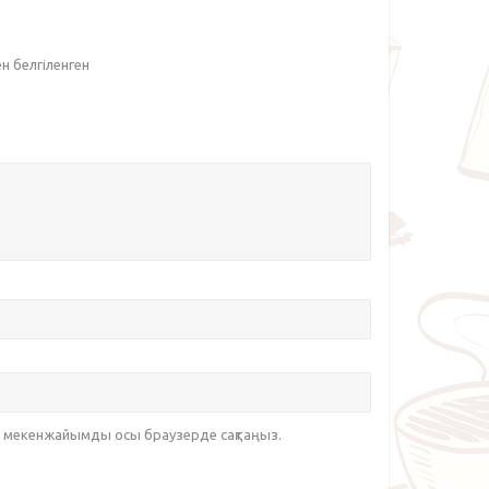
ен белгіленген
йт мекенжайымды осы браузерде сақтаңыз.