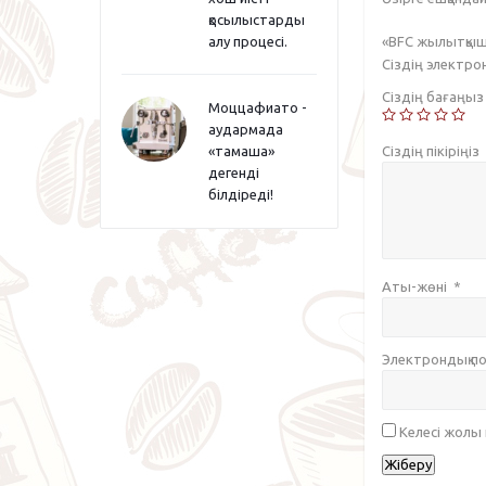
қосылыстарды
«BFC жылытқыш
алу процесі.
Сіздің электр
Сіздің бағаңы
Моццафиато -
аудармада
Сіздің пікіріңіз
«тамаша»
дегенді
білдіреді!
Аты-жөні
*
Электрондық 
Келесі жолы