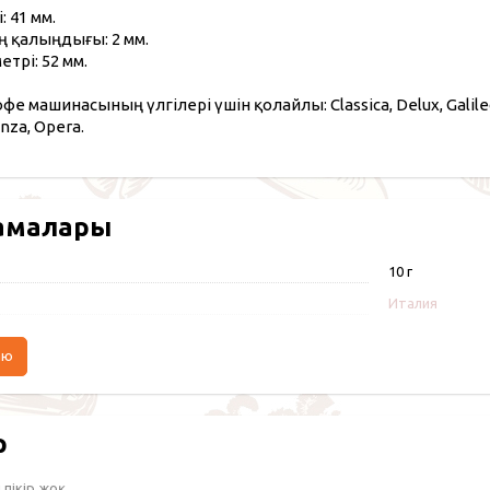
: 41 мм.
 қалыңдығы: 2 мм.
трі: 52 мм.
фе машинасының үлгілері үшін қолайлы: Classica, Delux, Galileo, 
nza, Opera.
амалары
10 г
Италия
аю
р
пікір жоқ.