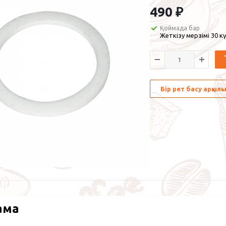
490
₽
Қоймада бар
Жеткізу мерзімі 30 кү
Бір рет басу арқы
ама