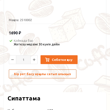
Мақала:
2510002
1690
₽
Қоймада бар
Жеткізу мерзімі 30 күнге дейін
Себетке қосу
Бір рет басу арқылы сатып алыңыз
Сипаттама