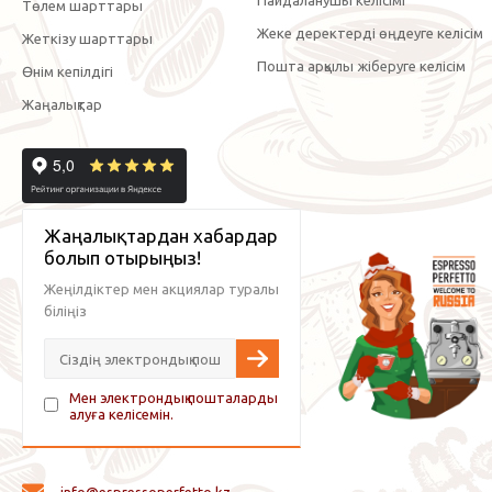
Пайдаланушы келісімі
Төлем шарттары
Жеке деректерді өңдеуге келісім
Жеткізу шарттары
Пошта арқылы жіберуге келісім
Өнім кепілдігі
Жаңалықтар
Жаңалықтардан хабардар
болып отырыңыз!
Жеңілдіктер мен акциялар туралы
біліңіз
Мен электрондық пошталарды
алуға келісемін.