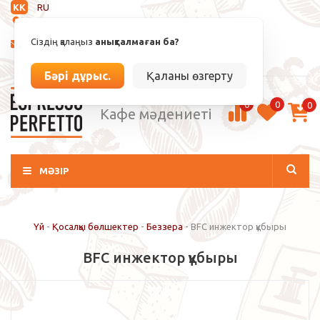
KK
RU
Анықталмаған
Сіздің қалаңыз
анықталмаған ба?
info@espressoperfetto.kz
Кіру / Тіркелу
Бәрі дұрыс.
Қаланы өзгерту
0
0
0
Кафе мәдениеті
МӘЗІР
Үй
-
Қосалқы бөлшектер
-
Беззера
-
BFC инжектор құбыры
BFC инжектор құбыры