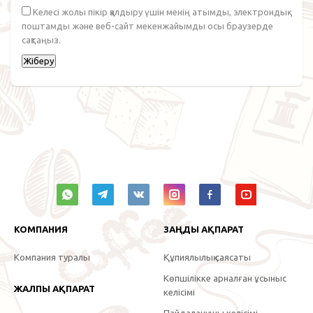
Келесі жолы пікір қалдыру үшін менің атымды, электрондық
поштамды және веб-сайт мекенжайымды осы браузерде
сақтаңыз.
КОМПАНИЯ
ЗАҢДЫ АҚПАРАТ
Компания туралы
Құпиялылық саясаты
Көпшілікке арналған ұсыныс
ЖАЛПЫ АҚПАРАТ
келісімі