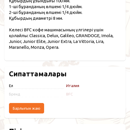
Құбырдың ұзындығы 100 мм.
1-ші бұранданың өлшемі 1/4 дюйм.
2-ші бұранданың өлшемі 1/4 дюйм.
Құбырдың диаметрі 8 мм.
Келесі BFC кофе машинасының үлгілері үшін
қолайлы: Classica, Delux, Galileo, GRANDOGE, Imola,
Junior, Junior Elite, Junior Extra, La Vittoria, Lira,
Maranello, Monza, Opera.
Сипаттамалары
Ел
Италия
Бренд
BFC
Барлығын жаю