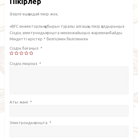
Пікірлер
Әзірге ешқандай пікір жоқ.
«BFC инжекторлық құбыры» туралы алғашқы пікір қалдырыңыз
Сіздің электрондық пошта мекенжайыңыз жарияланбайды.
Міндетті өрістер
*
белгісімен белгіленген
Сіздің бағаңыз
*
Сіздің пікіріңіз
*
Аты-жөні
*
Электрондық пошта
*