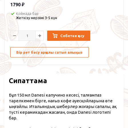
1790
₽
Қоймада бар
Жеткізу мерзімі 3-5 күн
Себетке қосу
Бір рет басу арқылы сатып алыңыз
Сипаттама
Бұл 150 мл Danesi капучино кесесі, талғампаз
тәрелкемен бірге, нағыз кофе әуесқойларына өте
ыңғайлы. Итальяндық шеберлер жоғары сапалы, ақ
түсті керамикадан жасаған, онда Danesi логотипі
бар.