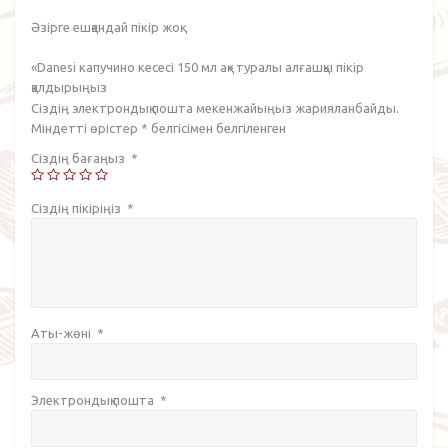
Әзірге ешқандай пікір жоқ.
«Danesi капучино кесесі 150 мл ақ» туралы алғашқы пікір
қалдырыңыз
Сіздің электрондық пошта мекенжайыңыз жарияланбайды.
Міндетті өрістер
*
белгісімен белгіленген
Сіздің бағаңыз
*
Сіздің пікіріңіз
*
Аты-жөні
*
Электрондық пошта
*