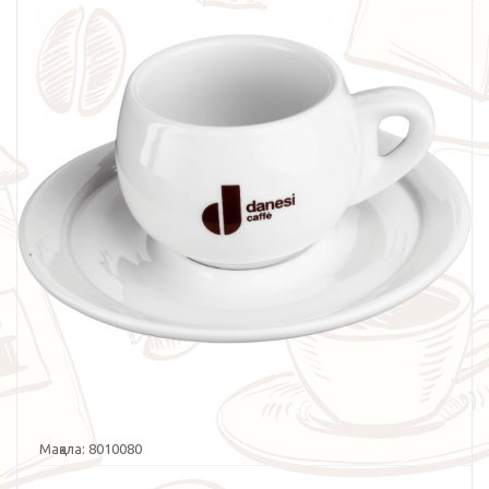
Мақала:
8010080