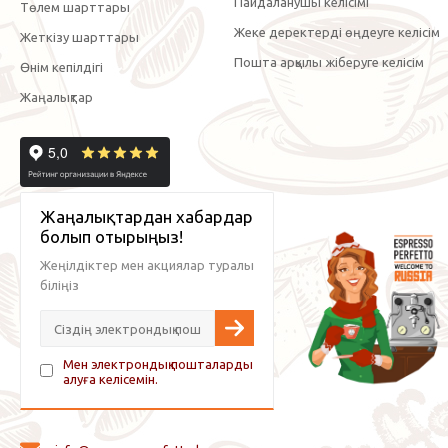
Пайдаланушы келісімі
Төлем шарттары
Жеке деректерді өңдеуге келісім
Жеткізу шарттары
Пошта арқылы жіберуге келісім
Өнім кепілдігі
Жаңалықтар
Жаңалықтардан хабардар
болып отырыңыз!
Жеңілдіктер мен акциялар туралы
біліңіз
Мен электрондық пошталарды
алуға келісемін.