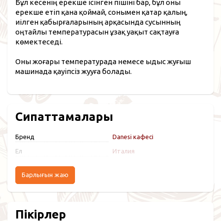
Бұл кесенің ерекше ісінген пішіні бар, бұл оны
ерекше етіп қана қоймай, сонымен қатар қалың,
иілген қабырғаларының арқасында сусынның
оңтайлы температурасын ұзақ уақыт сақтауға
көмектеседі.
Оны жоғары температурада немесе ыдыс жуғыш
машинада қауіпсіз жууға болады.
Сипаттамалары
Бренд
Danesi кафесі
Ел
Италия
Барлығын жаю
Пікірлер