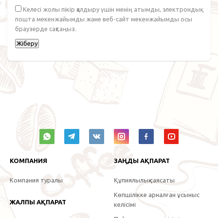
Келесі жолы пікір қалдыру үшін менің атымды, электрондық
пошта мекенжайымды және веб-сайт мекенжайымды осы
браузерде сақтаңыз.
КОМПАНИЯ
ЗАҢДЫ АҚПАРАТ
Компания туралы
Құпиялылық саясаты
Көпшілікке арналған ұсыныс
ЖАЛПЫ АҚПАРАТ
келісімі