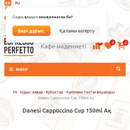
KK
RU
Анықталмаған
Сіздің қалаңыз
анықталмаған ба?
info@espressoperfetto.kz
Кіру / Тіркелу
Бәрі дұрыс.
Қаланы өзгерту
0
0
0
Кафе мәдениеті
МӘЗІР
Үй
-
Ыдыс-аяқтар
-
Кубоктар
-
Капучино тостағаншалары
-
Danesi Cappuccino Cup 150ml Ақ
Danesi Cappuccino Cup 150ml Ақ