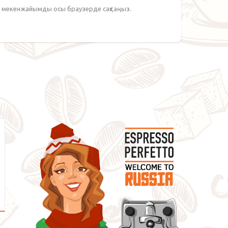
йт мекенжайымды осы браузерде сақтаңыз.