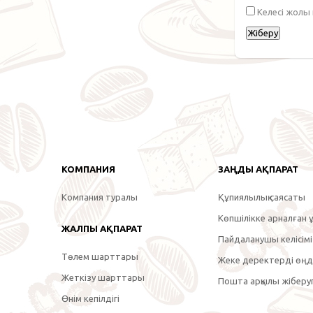
Келесі жолы
КОМПАНИЯ
ЗАҢДЫ АҚПАРАТ
Компания туралы
Құпиялылық саясаты
Көпшілікке арналған ұ
ЖАЛПЫ АҚПАРАТ
Пайдаланушы келісімі
Төлем шарттары
Жеке деректерді өңде
Жеткізу шарттары
Пошта арқылы жіберуг
Өнім кепілдігі