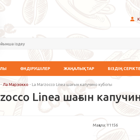
К
АЛЫ
ӨНДІРУШІЛЕР
ЖАҢАЛЫҚТАР
БІЗДІҢ СЕРІКТ
-
Ла Марзокко
-
La Marzocco Linea шағын капучино кубогы
zocco Linea шағын капучи
Мақала:
Y1156