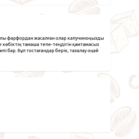
апалы фарфордан жасалған олар капучиноңызды
е көбіктің тамаша тепе-теңдігін қамтамасыз
пі бар. Бұл тостағандар берік, тазалау оңай