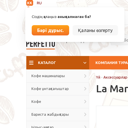
KK
RU
Анықталмаған
Сіздің қалаңыз
анықталмаған ба?
info@espressoperfetto.kz
Бәрі дұрыс.
Қаланы өзгерту
Кафе мәдениеті
КАТАЛОГ
КОМПАНИЯ ТУР
Кофе машиналары
Үй
-
Аксессуарлар
La Mar
Кофе ұнтақтағыштар
Кофе
Бариста жабдықтары
Ыдыс-аяқтар