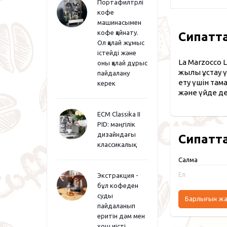
Портафилтрлі
кофе
машинасымен
кофе қайнату.
Сипатт
Ол қалай жұмыс
істейді және
La Marzocco 
оны қалай дұрыс
жылы ұстау ү
пайдалану
ету үшін там
керек
және үйде де
ECM Classika II
PID: мәңгілік
дизайндағы
Сипатт
классикалық
Салмақ
Ел
Экстракция -
бұл кофеден
суды
Барлығын ж
пайдаланып
еритін дәм мен
хош иісті