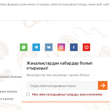
 пікір қалдыру үшін менің атымды, электрондық поштамды және веб-са
Жаңалықтардан хабардар болып
отырыңыз!
Жеңілдіктер мен акциялар туралы біліңіз
сыныс келісімі
уге келісім
Мен электрондық пошталарды алуға келісемін.
е келісім