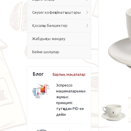
Geyser кофеқайнатқыштары
Қосалқы бөлшектер
Жабдықты жөндеу
Бейне шолулар
Блог
Барлық мақалалар
Эспрессо
машиналарының
жұмыс
принципі:
тұтқадан PID-ке
дейін