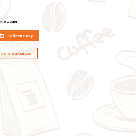
нге дейін
Себетке қосу
лы сатып алыңыз