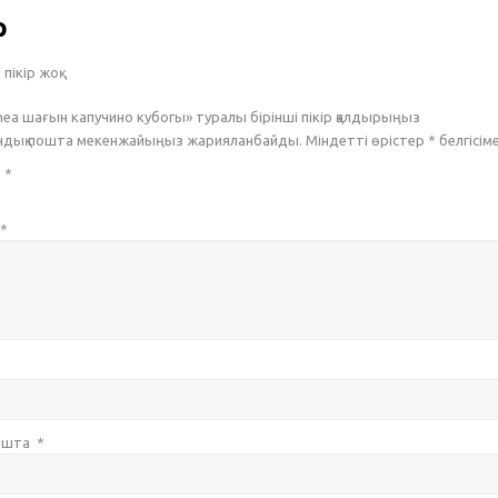
р
пікір жоқ.
inea шағын капучино кубогы» туралы бірінші пікір қалдырыңыз
ондық пошта мекенжайыңыз жарияланбайды. Міндетті өрістер
*
белгісім
з
*
*
пошта
*