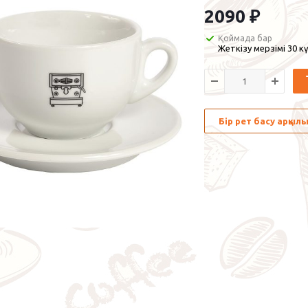
2090
₽
Қоймада бар
Жеткізу мерзімі 30 кү
Бір рет басу арқы