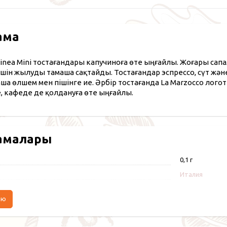
ама
Linea Mini тостағандары капучиноға өте ыңғайлы. Жоғары с
шін жылуды тамаша сақтайды. Тостағандар эспрессо, сүт жән
аша өлшем мен пішінге ие. Әрбір тостағанда La Marzocco логоти
, кафеде де қолдануға өте ыңғайлы.
амалары
0,1 г
Италия
аю