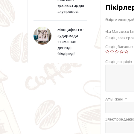
Пікірле
қосылыстарды
алу процесі.
Әзірге ешқандай 
Моццафиато -
«La Marzocco L
аудармада
Сіздің электр
«тамаша»
Сіздің бағаңы
дегенді
білдіреді!
Сіздің пікіріңіз
Аты-жөні
*
Электрондық 