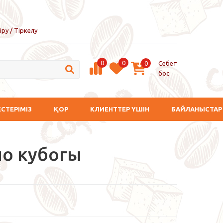
іру / Тіркелу
0
0
Себет
0
бос
ЕСТЕРІМІЗ
ҚОР
КЛИЕНТТЕР ҮШІН
БАЙЛАНЫСТАР
но кубогы