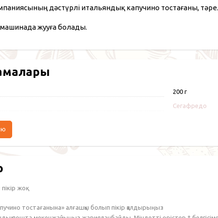
мпаниясының дәстүрлі итальяндық капучино тостағаны, тәре
машинада жууға болады.
амалары
200 г
Сегафредо
аю
р
пікір жоқ.
капучино тостағанына» алғашқы болып пікір қалдырыңыз
ондық пошта мекенжайыңыз жарияланбайды. Міндетті өрістер
*
белгісім