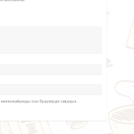
йт мекенжайымды осы браузерде сақтаңыз.