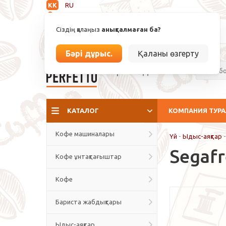
KK
RU
Анықталмаған
Сіздің қалаңыз
анықталмаған ба?
info@espressoperfetto.kz
Бәрі дұрыс.
Қаланы өзгерту
Кафе мәдениеті
КАТАЛОГ
КОМПАНИЯ ТУР
Кофе машиналары
Үй
-
Ыдыс-аяқтар
Segaf
Кофе ұнтақтағыштар
Кофе
Бариста жабдықтары
Ыдыс-аяқтар