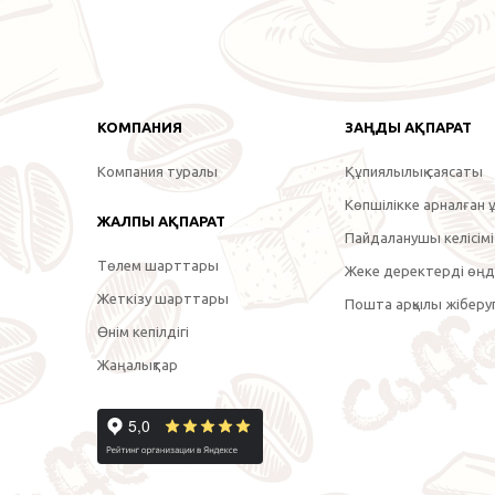
КОМПАНИЯ
ЗАҢДЫ АҚПАРАТ
Компания туралы
Құпиялылық саясаты
Көпшілікке арналған ұ
ЖАЛПЫ АҚПАРАТ
Пайдаланушы келісімі
Төлем шарттары
Жеке деректерді өңде
Жеткізу шарттары
Пошта арқылы жіберуг
Өнім кепілдігі
Жаңалықтар