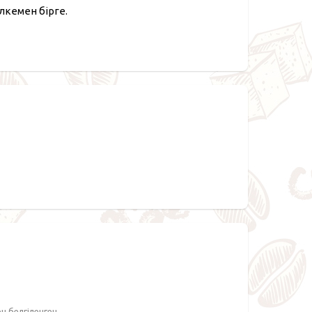
лкемен бірге.
ен белгіленген