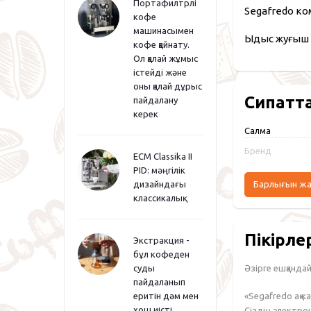
Портафилтрлі
Segafredo ко
кофе
машинасымен
Ыдыс жуғыш 
кофе қайнату.
Ол қалай жұмыс
істейді және
оны қалай дұрыс
Сипатт
пайдалану
керек
Салмақ
Бренд
ECM Classika II
PID: мәңгілік
дизайндағы
Барлығын ж
классикалық
Пікірле
Экстракция -
бұл кофеден
Әзірге ешқандай 
суды
пайдаланып
«Segafredo ақ 
еритін дәм мен
хош иісті
Сіздің электр