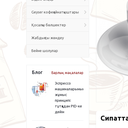
Geyser кофеқайнатқыштары
Қосалқы бөлшектер
Жабдықты жөндеу
Бейне шолулар
Блог
Барлық мақалалар
Эспрессо
машиналарының
жұмыс
принципі:
тұтқадан PID-ке
дейін
Сипатт