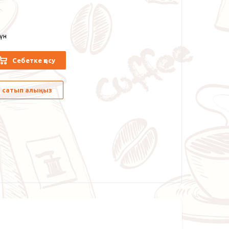
күн
Себетке қосу
лы сатып алыңыз