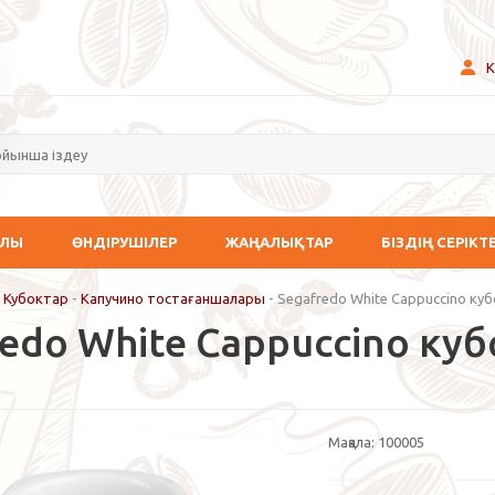
К
АЛЫ
ӨНДІРУШІЛЕР
ЖАҢАЛЫҚТАР
БІЗДІҢ СЕРІКТ
-
Кубоктар
-
Капучино тостағаншалары
-
Segafredo White Cappuccino ку
redo White Cappuccino ку
Мақала:
100005