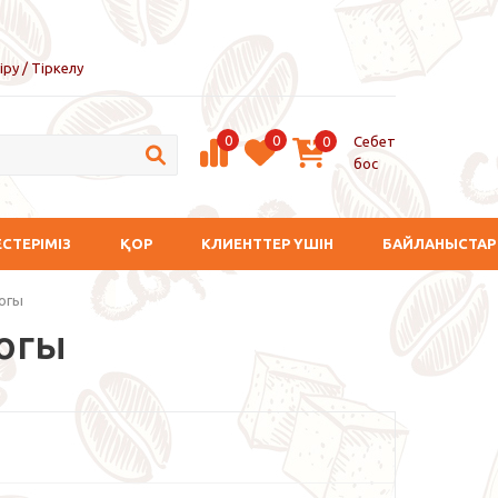
іру / Тіркелу
0
0
Себет
0
бос
ЕСТЕРІМІЗ
ҚОР
КЛИЕНТТЕР ҮШІН
БАЙЛАНЫСТАР
богы
богы