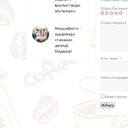
қосылыстарды
Сіздің бағаңы
алу процесі.
Сіздің пікіріңіз
Моццафиато -
аудармада
«тамаша»
дегенді
білдіреді!
Аты-жөні
*
Электрондық 
Келесі жолы