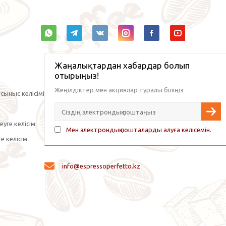
Жаңалықтардан хабардар болып
отырыңыз!
Жеңілдіктер мен акциялар туралы біліңіз
сыныс келісімі
уге келісім
Мен электрондық пошталарды алуға келісемін.
е келісім
info@espressoperfetto.kz