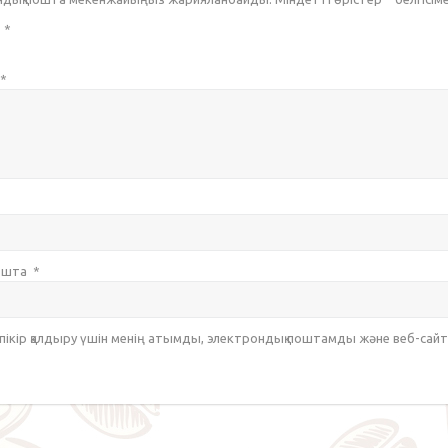
з
*
*
пошта
*
 пікір қалдыру үшін менің атымды, электрондық поштамды және веб-са