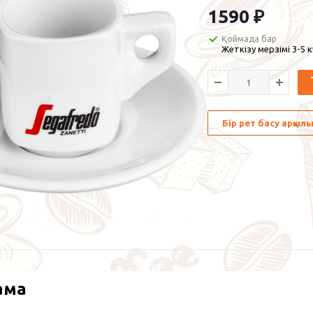
1590
₽
Қоймада бар
Жеткізу мерзімі 3-5 
Бір рет басу арқы
ама