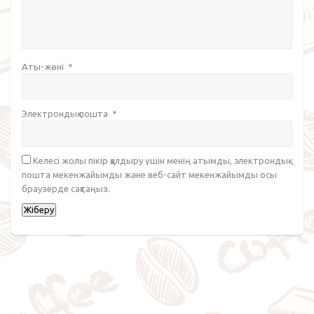
Аты-жөні
*
Электрондық пошта
*
Келесі жолы пікір қалдыру үшін менің атымды, электрондық
пошта мекенжайымды және веб-сайт мекенжайымды осы
браузерде сақтаңыз.