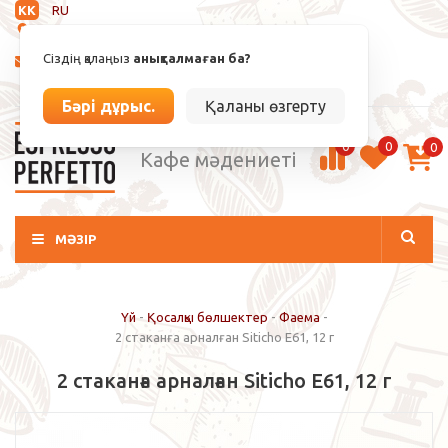
KK
RU
Анықталмаған
Сіздің қалаңыз
анықталмаған ба?
info@espressoperfetto.kz
Кіру / Тіркелу
Бәрі дұрыс.
Қаланы өзгерту
0
0
0
Кафе мәдениеті
МӘЗІР
Үй
-
Қосалқы бөлшектер
-
Фаема
-
2 стаканға арналған Siticho E61, 12 г
2 стаканға арналған Siticho E61, 12 г