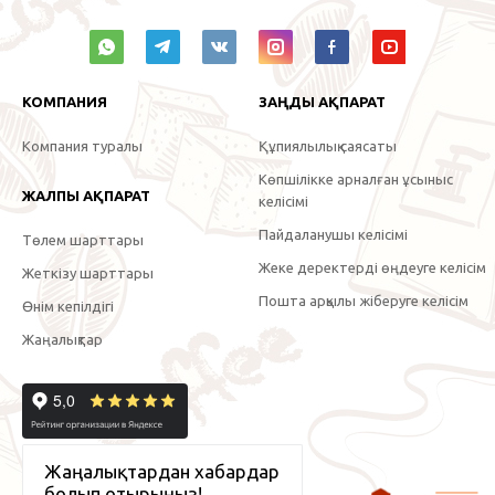
КОМПАНИЯ
ЗАҢДЫ АҚПАРАТ
Компания туралы
Құпиялылық саясаты
Көпшілікке арналған ұсыныс
ЖАЛПЫ АҚПАРАТ
келісімі
Пайдаланушы келісімі
Төлем шарттары
Жеке деректерді өңдеуге келісім
Жеткізу шарттары
Пошта арқылы жіберуге келісім
Өнім кепілдігі
Жаңалықтар
Жаңалықтардан хабардар
болып отырыңыз!