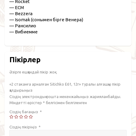
— Rocket
— ECM
— Bezzera
— Isomak (сонымен бірге Венера)
— Рансилио
— Вибиемме
Пікірлер
Әзірге ешқандай пікір жоқ.
«2 стаканға арналған Sitichko E61, 12г» туралы алғашқы пікір
қалдырыңыз
Сіздің электрондық пошта мекенжайыңыз жарияланбайды.
Міндетті өрістер
*
белгісімен белгіленген
Сіздің бағаңыз
*
Сіздің пікіріңіз
*