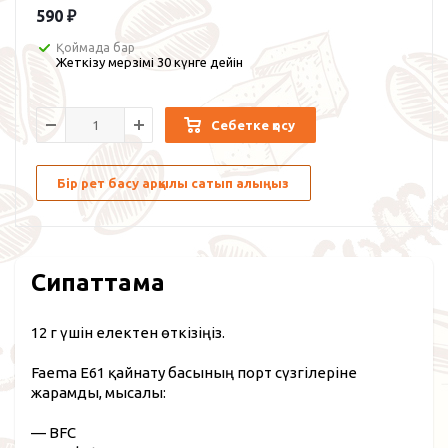
590
₽
Қоймада бар
Жеткізу мерзімі 30 күнге дейін
Себетке қосу
Бір рет басу арқылы сатып алыңыз
Сипаттама
12 г үшін електен өткізіңіз.
Faema E61 қайнату басының порт сүзгілеріне
жарамды, мысалы:
— BFC