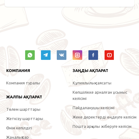
КОМПАНИЯ
ЗАҢДЫ АҚПАРАТ
Компания туралы
Құпиялылық саясаты
Көпшілікке арналған ұсыныс
ЖАЛПЫ АҚПАРАТ
келісімі
Пайдаланушы келісімі
Төлем шарттары
Жеке деректерді өңдеуге келісім
Жеткізу шарттары
Пошта арқылы жіберуге келісім
Өнім кепілдігі
Жаңалықтар