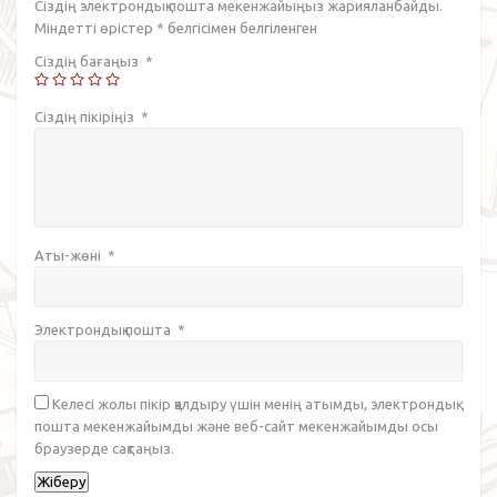
Сіздің электрондық пошта мекенжайыңыз жарияланбайды.
Міндетті өрістер
*
белгісімен белгіленген
Сіздің бағаңыз
*
Сіздің пікіріңіз
*
Аты-жөні
*
Электрондық пошта
*
Келесі жолы пікір қалдыру үшін менің атымды, электрондық
пошта мекенжайымды және веб-сайт мекенжайымды осы
браузерде сақтаңыз.