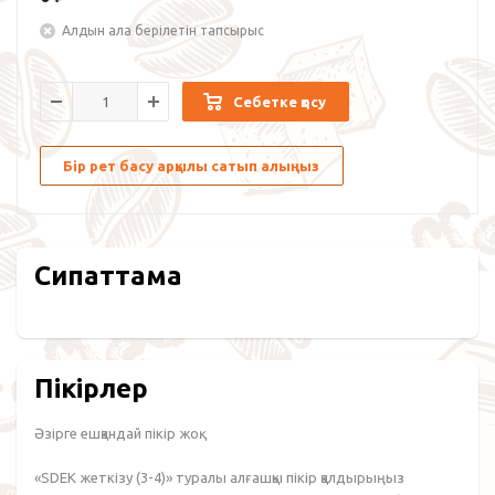
Алдын ала берілетін тапсырыс
Себетке қосу
Бір рет басу арқылы сатып алыңыз
Сипаттама
Пікірлер
Әзірге ешқандай пікір жоқ.
«SDEK жеткізу (3-4)» туралы алғашқы пікір қалдырыңыз