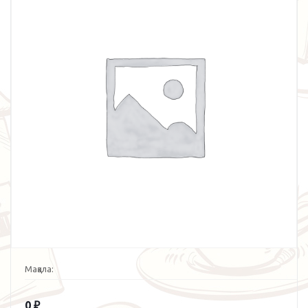
Мақала:
0
₽