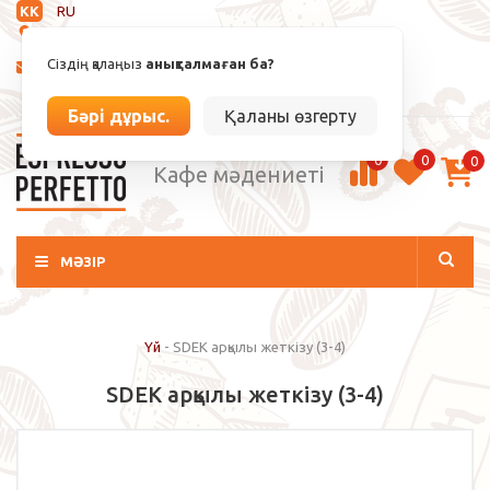
KK
RU
Анықталмаған
Сіздің қалаңыз
анықталмаған ба?
info@espressoperfetto.kz
Кіру / Тіркелу
Бәрі дұрыс.
Қаланы өзгерту
0
0
0
Кафе мәдениеті
МӘЗІР
Үй
-
SDEK арқылы жеткізу (3-4)
SDEK арқылы жеткізу (3-4)