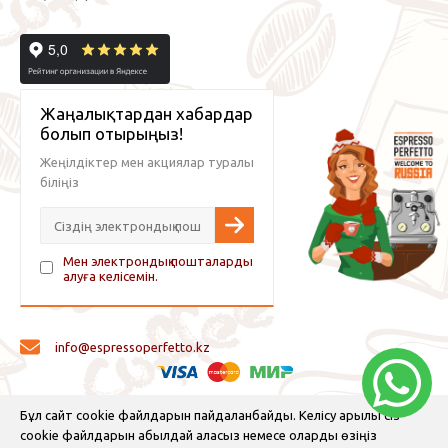
Жаңалықтардан хабардар
болып отырыңыз!
Жеңілдіктер мен акциялар туралы
біліңіз
Мен электрондық пошталарды
алуға келісемін.
info@espressoperfetto.kz
© 2026 Espresso Perfetto — кофе жабдықтары және кофе
Бұл сайт cookie файлдарын пайдаланбайды. Келісу арқылы сіз
cookie файлдарын қабылдай аласыз немесе оларды өзіңіз