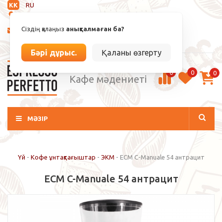
KK
RU
Анықталмаған
Сіздің қалаңыз
анықталмаған ба?
info@espressoperfetto.kz
Кіру / Тіркелу
Бәрі дұрыс.
Қаланы өзгерту
0
0
0
Кафе мәдениеті
МӘЗІР
Үй
-
Кофе ұнтақтағыштар
-
ЭКМ
-
ECM C-Manuale 54 антрацит
ECM C-Manuale 54 антрацит