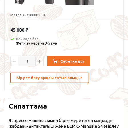
Мақала:
GR100001-04
45 000
₽
Қоймада бар
Жеткізу мерзімі 3-5 күн
Себетке қосу
Бір рет басу арқылы сатып алыңыз
Сипаттама
Эспрессо машинасымен бірге жүретін ең маңызды
жабдық - ұнтақтағыш, және ECM C-Manuale 54 әзірлеу