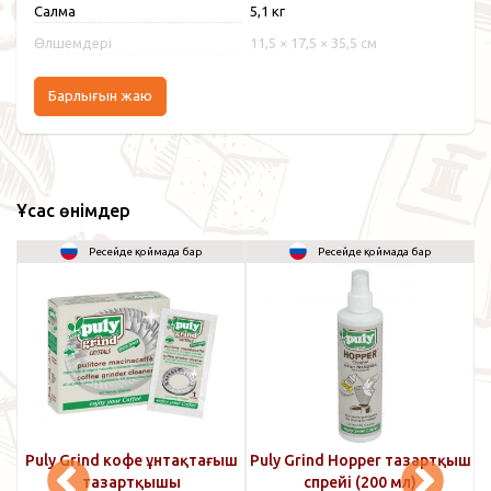
Салмақ
5,1 кг
Өлшемдері
11,5 × 17,5 × 35,5 см
Барлығын жаю
Ұқсас өнімдер
Ресейде қоймада бар
Ресейде қоймада бар
Puly Grind кофе ұнтақтағыш
Puly Grind Hopper тазартқыш
тазартқышы
спрейі (200 мл)