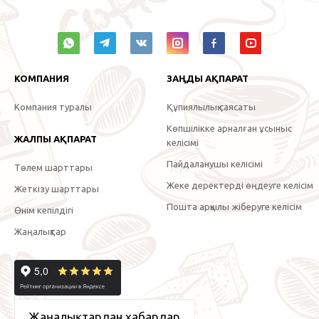
КОМПАНИЯ
ЗАҢДЫ АҚПАРАТ
Компания туралы
Құпиялылық саясаты
Көпшілікке арналған ұсыныс
ЖАЛПЫ АҚПАРАТ
келісімі
Пайдаланушы келісімі
Төлем шарттары
Жеке деректерді өңдеуге келісім
Жеткізу шарттары
Пошта арқылы жіберуге келісім
Өнім кепілдігі
Жаңалықтар
Жаңалықтардан хабардар