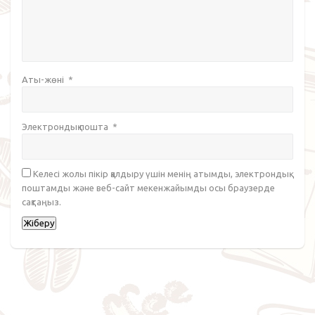
Аты-жөні
*
Электрондық пошта
*
Келесі жолы пікір қалдыру үшін менің атымды, электрондық
поштамды және веб-сайт мекенжайымды осы браузерде
сақтаңыз.