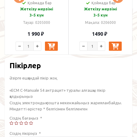
Қоймада бар
Қоймада бар
Жеткізу мерзімі
Жеткізу мерзімі
3-5 күн
3-5 күн
Тауар: 0205000
Мақала: 0206000
1 990
₽
1490
₽
Пікірлер
Әзірге ешқандай пікір жоқ.
«ECM C-Manuale 54 антрацит» туралы алғашқы пікір
қалдырыңыз
Сіздің электрондық пошта мекенжайыңыз жарияланбайды.
Міндетті өрістер
*
белгісімен белгіленген
Сіздің бағаңыз
*
Сіздің пікіріңіз
*