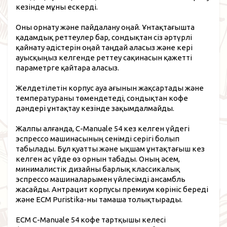
кезінде мұны ескерді.
Оны орнату және пайдалану оңай. Ұнтақтағышта
қадамдық реттеулер бар, сондықтан сіз әртүрлі
қайнату әдістерін оңай таңдай аласыз және кері
ауысқыңыз келгенде реттеу сақинасын қажетті
параметрге қайтара аласыз.
Желдетілетін корпус ауа ағынын жақсартады және
температураны төмендетеді, сондықтан кофе
дәндері ұнтақтау кезінде зақымдалмайды.
Жалпы алғанда, C-Manuale 54 кез келген үйдегі
эспрессо машинасының сенімді серігі болып
табылады. Бұл қуатты және ықшам ұнтақтағыш кез
келген ас үйде өз орнын табады. Оның әсем,
минималистік дизайны барлық классикалық
эспрессо машиналарымен үйлесімді ансамбль
жасайды. Антрацит корпусы премиум көрініс береді
және ECM Puristika-ны тамаша толықтырады.
ECM C-Manuale 54 кофе тартқышы келесі