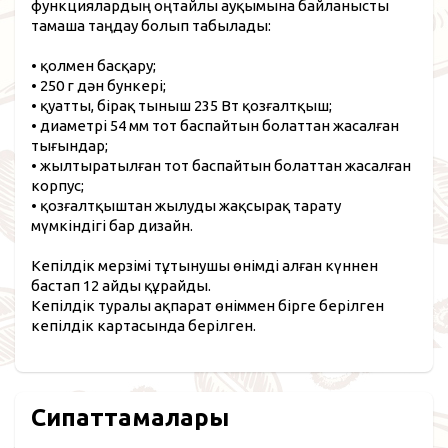
функциялардың оңтайлы ауқымына байланысты
тамаша таңдау болып табылады:
• қолмен басқару;
• 250 г дән бункері;
• қуатты, бірақ тыныш 235 Вт қозғалтқыш;
• диаметрі 54 мм тот баспайтын болаттан жасалған
тығындар;
• жылтыратылған тот баспайтын болаттан жасалған
корпус;
• қозғалтқыштан жылуды жақсырақ тарату
мүмкіндігі бар дизайн.
Кепілдік мерзімі тұтынушы өнімді алған күннен
бастап 12 айды құрайды.
Кепілдік туралы ақпарат өніммен бірге берілген
кепілдік картасында берілген.
Сипаттамалары