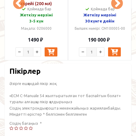
спрейі (200 мл)
Қоймада бар
Қоймада бар
Жеткізу мерзімі
Жеткізу мерзімі
3-5 күн
30 күнге дейін
Мақала: 0206000
Бөлшек нөмірі: CM100005-00
1490
₽
190 000
₽
Пікірлер
Әзірге ешқандай пікір жоқ.
«ECM C-Manuale 54 жылтыратылған тот баспайтын болат»
туралы алғашқы пікір қалдырыңыз
Сіздің электрондық пошта мекенжайыңыз жарияланбайды.
Міндетті өрістер
*
белгісімен белгіленген
Сіздің бағаңыз
*