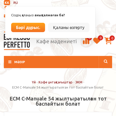
KK
RU
Анықталмаған
Сіздің қалаңыз
анықталмаған ба?
info@espressoperfetto.kz
Кіру / Тіркелу
Бәрі дұрыс.
Қаланы өзгерту
0
0
0
Кафе мәдениеті
МӘЗІР
Үй
-
Кофе ұнтақтағыштар
-
ЭКМ
-
ECM C-Manuale 54 жылтыратылған тот баспайтын болат
ECM C-Manuale 54 жылтыратылған тот
баспайтын болат