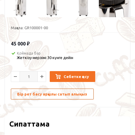
Мақала:
GR100001-00
45 000
₽
Қоймада бар
Жеткізу мерзімі 30 күнге дейін
Себетке қосу
Бір рет басу арқылы сатып алыңыз
Сипаттама