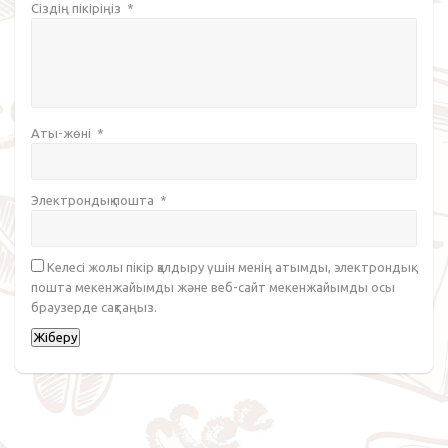
Сіздің пікіріңіз
*
Аты-жөні
*
Электрондық пошта
*
Келесі жолы пікір қалдыру үшін менің атымды, электрондық
пошта мекенжайымды және веб-сайт мекенжайымды осы
браузерде сақтаңыз.