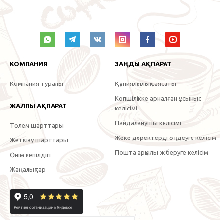
КОМПАНИЯ
ЗАҢДЫ АҚПАРАТ
Компания туралы
Құпиялылық саясаты
Көпшілікке арналған ұсыныс
ЖАЛПЫ АҚПАРАТ
келісімі
Пайдаланушы келісімі
Төлем шарттары
Жеке деректерді өңдеуге келісім
Жеткізу шарттары
Пошта арқылы жіберуге келісім
Өнім кепілдігі
Жаңалықтар