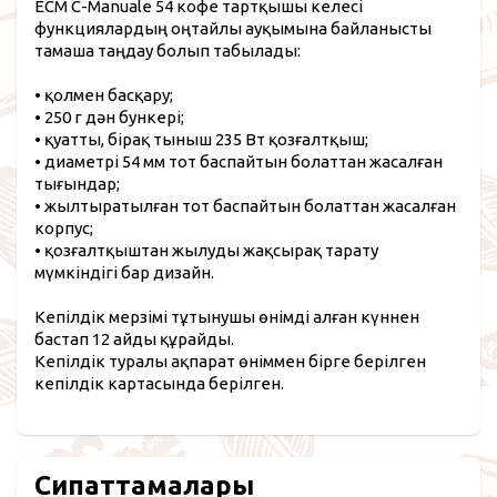
ECM C-Manuale 54 кофе тартқышы келесі
функциялардың оңтайлы ауқымына байланысты
тамаша таңдау болып табылады:
• қолмен басқару;
• 250 г дән бункері;
• қуатты, бірақ тыныш 235 Вт қозғалтқыш;
• диаметрі 54 мм тот баспайтын болаттан жасалған
тығындар;
• жылтыратылған тот баспайтын болаттан жасалған
корпус;
• қозғалтқыштан жылуды жақсырақ тарату
мүмкіндігі бар дизайн.
Кепілдік мерзімі тұтынушы өнімді алған күннен
бастап 12 айды құрайды.
Кепілдік туралы ақпарат өніммен бірге берілген
кепілдік картасында берілген.
Сипаттамалары