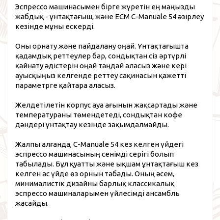
Эспрессо машинасымен бірге жүретін ең маңызды
жабдық - ұнтақтағыш, және ECM C-Manuale 54 әзірлеу
кезінде мұны ескерді.
Оны орнату және пайдалану оңай. Ұнтақтағышта
қадамдық реттеулер бар, сондықтан сіз әртүрлі
қайнату әдістерін оңай таңдай аласыз және кері
ауысқыңыз келгенде реттеу сақинасын қажетті
параметрге қайтара аласыз.
Желдетілетін корпус ауа ағынын жақсартады және
температураны төмендетеді, сондықтан кофе
дәндері ұнтақтау кезінде зақымдалмайды.
Жалпы алғанда, C-Manuale 54 кез келген үйдегі
эспрессо машинасының сенімді серігі болып
табылады. Бұл қуатты және ықшам ұнтақтағыш кез
келген ас үйде өз орнын табады. Оның әсем,
минималистік дизайны барлық классикалық
эспрессо машиналарымен үйлесімді ансамбль
жасайды.