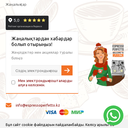
Жаңалықтар
Жаңалықтардан хабардар
болып отырыңыз!
Жеңілдіктер мен акциялар туралы
біліңіз
Мен электрондық пошталарды
алуға келісемін.
info@espressoperfetto.kz
© 2026 Espresso Perfetto — кофе жабдықтары және кофе
Бұл сайт cookie файлдарын пайдаланбайды. Келісу арқылы сіз