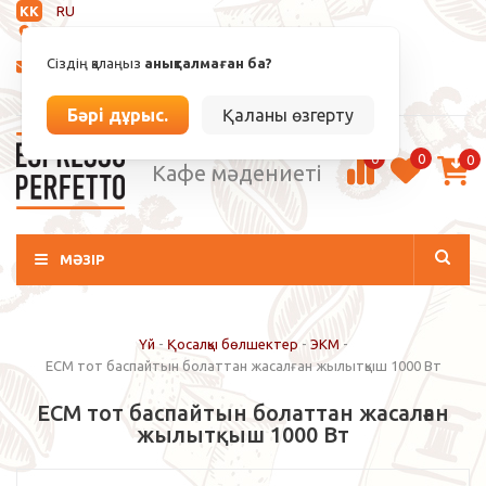
KK
RU
Анықталмаған
Сіздің қалаңыз
анықталмаған ба?
info@espressoperfetto.kz
Кіру / Тіркелу
Бәрі дұрыс.
Қаланы өзгерту
0
0
0
Кафе мәдениеті
МӘЗІР
Үй
-
Қосалқы бөлшектер
-
ЭКМ
-
ECM тот баспайтын болаттан жасалған жылытқыш 1000 Вт
ECM тот баспайтын болаттан жасалған
жылытқыш 1000 Вт