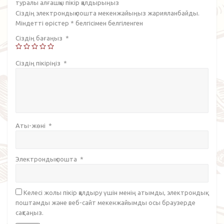
туралы алғашқы пікір қалдырыңыз
Сіздің электрондық пошта мекенжайыңыз жарияланбайды.
Міндетті өрістер
*
белгісімен белгіленген
Сіздің бағаңыз
*
Сіздің пікіріңіз
*
Аты-жөні
*
Электрондық пошта
*
Келесі жолы пікір қалдыру үшін менің атымды, электрондық
поштамды және веб-сайт мекенжайымды осы браузерде
сақтаңыз.