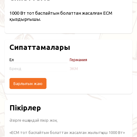
1000 Вт тот баспайтын болаттан жасалған ECM
қыздырғышы.
Сипаттамалары
Ел
Германия
Бренд
ЭКМ
Барлығын жаю
Пікірлер
Әзірге ешқандай пікір жоқ.
«ECM тот баспайтын болаттан жасалған жылытқыш 1000 Вт»