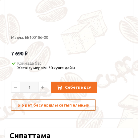
Мақала:
EE100186-00
7 690
₽
Қоймада бар
Жеткізу мерзімі 30 күнге дейін
Себетке қосу
Бір рет басу арқылы сатып алыңыз
Сипаттама