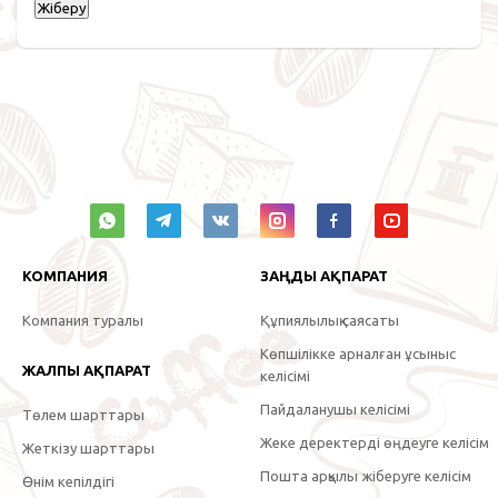
КОМПАНИЯ
ЗАҢДЫ АҚПАРАТ
Компания туралы
Құпиялылық саясаты
Көпшілікке арналған ұсыныс
ЖАЛПЫ АҚПАРАТ
келісімі
Пайдаланушы келісімі
Төлем шарттары
Жеке деректерді өңдеуге келісім
Жеткізу шарттары
Пошта арқылы жіберуге келісім
Өнім кепілдігі