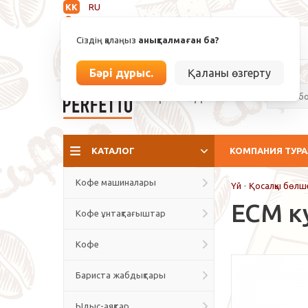
KK
RU
Анықталмаған
Сіздің қалаңыз
анықталмаған ба?
info@espressoperfetto.kz
Бәрі дұрыс.
Қаланы өзгерту
Кафе мәдениеті
КАТАЛОГ
КОМПАНИЯ ТУР
Кофе машиналары
Үй
-
Қосалқы бөлш
ECM к
Кофе ұнтақтағыштар
Кофе
Бариста жабдықтары
Ыдыс-аяқтар