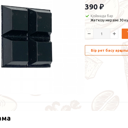
390
₽
Қоймада бар
Жеткізу мерзімі 30 кү
Бір рет басу арқы
ама