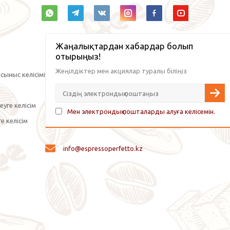
Жаңалықтардан хабардар болып
отырыңыз!
Жеңілдіктер мен акциялар туралы біліңіз
сыныс келісімі
уге келісім
Мен электрондық пошталарды алуға келісемін.
е келісім
info@espressoperfetto.kz