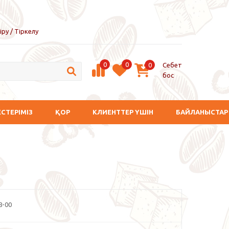
іру / Тіркелу
0
0
Себет
0
бос
ЕСТЕРІМІЗ
ҚОР
КЛИЕНТТЕР ҮШІН
БАЙЛАНЫСТАР
8-00