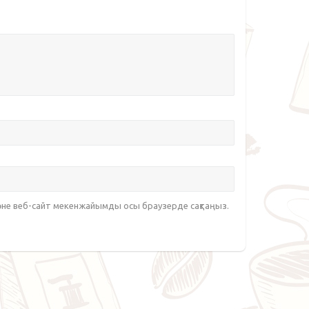
әне веб-сайт мекенжайымды осы браузерде сақтаңыз.