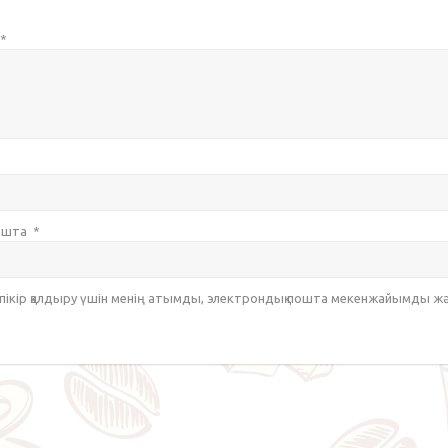
*
пошта
*
 пікір қалдыру үшін менің атымды, электрондық пошта мекенжайымды ж