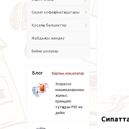
Geyser кофеқайнатқыштары
Қосалқы бөлшектер
Жабдықты жөндеу
Бейне шолулар
Блог
Барлық мақалалар
Эспрессо
машиналарының
жұмыс
принципі:
тұтқадан PID-ке
дейін
Сипатт