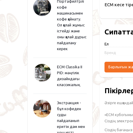
Портафилтрлі
ECM кесе тіре
кофе
машинасымен
кофе қайнату.
Ол қалай жұмыс
Сипатт
істейді және
оны қалай дұрыс
пайдалану
Ел
керек
Бренд
ECM Classika II
Барлығын ж
PID: мәңгілік
дизайндағы
классикалық
Пікірле
Әзірге ешқандай 
Экстракция -
бұл кофеден
«ECM кубогыны
суды
пайдаланып
Сіздің электр
еритін дәм мен
Сіздің бағаңы
хош иісті