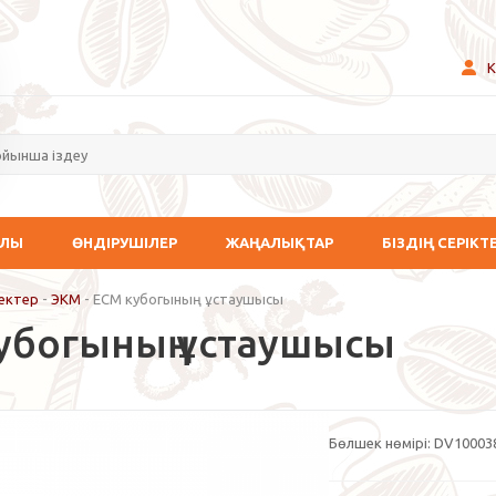
К
АЛЫ
ӨНДІРУШІЛЕР
ЖАҢАЛЫҚТАР
БІЗДІҢ СЕРІКТ
ектер
-
ЭКМ
-
ECM кубогының ұстаушысы
убогының ұстаушысы
Бөлшек нөмірі:
DV10003