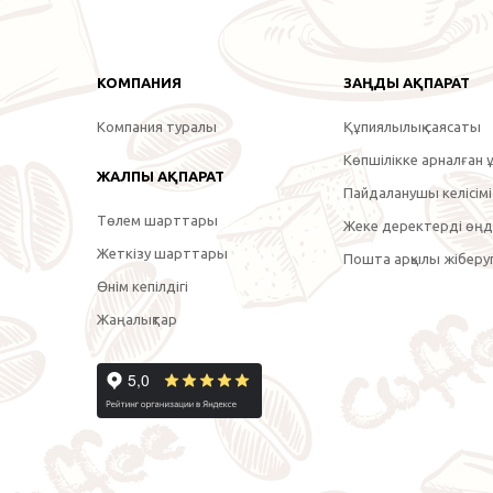
КОМПАНИЯ
ЗАҢДЫ АҚПАРАТ
Компания туралы
Құпиялылық саясаты
Көпшілікке арналған ұ
ЖАЛПЫ АҚПАРАТ
Пайдаланушы келісімі
Төлем шарттары
Жеке деректерді өңде
Жеткізу шарттары
Пошта арқылы жіберуг
Өнім кепілдігі
Жаңалықтар