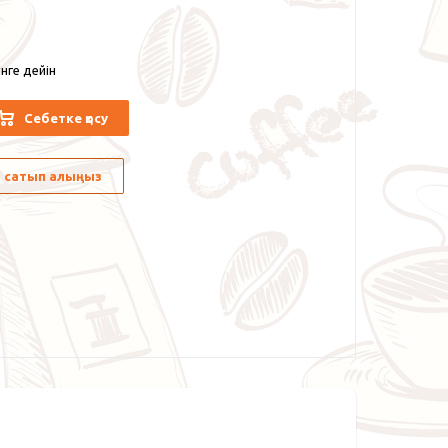
нге дейін
Себетке қосу
лы сатып алыңыз