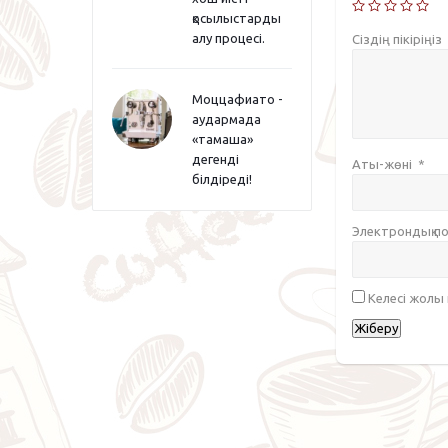
қосылыстарды
алу процесі.
Сіздің пікіріңіз
Моццафиато -
аудармада
«тамаша»
дегенді
Аты-жөні
*
білдіреді!
Электрондық 
Келесі жолы