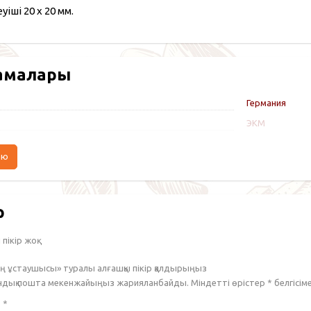
уіші 20 x 20 мм.
амалары
Германия
ЭКМ
аю
р
пікір жоқ.
ң ұстаушысы» туралы алғашқы пікір қалдырыңыз
ондық пошта мекенжайыңыз жарияланбайды. Міндетті өрістер
*
белгісім
з
*