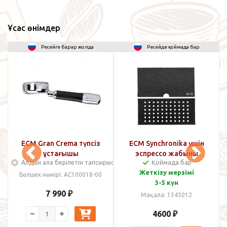
Ұқсас өнімдер
Ресейге барар жолда
Ресейде қоймада бар
л
ECM Gran Crema түпсіз
ECM Synchronika үшін
ұстағышы
эспрессо жабыны
Алдын ала берілетін тапсырыс
Қоймада бар
Жеткізу мерзімі
Бөлшек нөмірі: AC100018-00
3-5 күн
7 990
₽
Мақала: 1345012
4600
₽