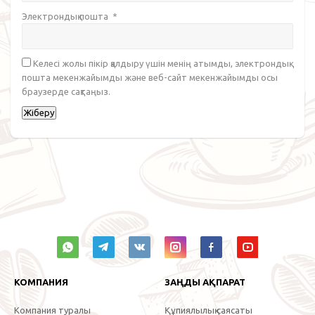
Электрондық пошта
*
Келесі жолы пікір қалдыру үшін менің атымды, электрондық
пошта мекенжайымды және веб-сайт мекенжайымды осы
браузерде сақтаңыз.
КОМПАНИЯ
ЗАҢДЫ АҚПАРАТ
Компания туралы
Құпиялылық саясаты