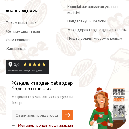
Көпшілікке арналған ұсыныс
ЖАЛПЫ АҚПАРАТ
келісімі
Пайдаланушы келісімі
Төлем шарттары
Жеке деректерді өңдеуге келісім
Жеткізу шарттары
Пошта арқылы жіберуге келісім
Өнім кепілдігі
Жаңалықтар
Жаңалықтардан хабардар
болып отырыңыз!
Жеңілдіктер мен акциялар туралы
біліңіз
Мен электрондық пошталарды