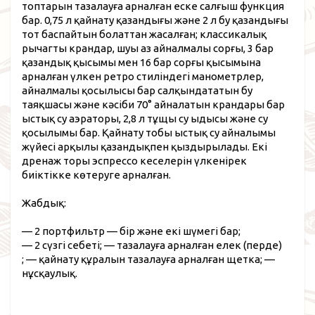
топтарын тазалауға арналған еске салғыш функция
бар. 0,75 л қайнату қазандығы және 2 л бу қазандығы
тот баспайтын болаттан жасалған; классикалық
рычагты крандар, шуы аз айналмалы сорғы, 3 бар
қазандық қысымы мен 16 бар сорғы қысымына
арналған үлкен ретро стиліндегі манометрлер,
айналмалы қосылысы бар салқындататын бу
таяқшасы және кәсіби 70° айналатын крандары бар
ыстық су аэраторы, 2,8 л тұщы су ыдысы және су
қосылымы бар. Қайнату тобы ыстық су айналымы
жүйесі арқылы қазандықпен қыздырылады. Екі
дренаж торы эспрессо кеселерін үлкенірек
биіктікке көтеруге арналған.
Жабдық:
— 2 портфильтр — бір және екі шүмегі бар;
— 2 сүзгі себеті;
— тазалауға арналған елек (перде)
;
— қайнату құралын тазалауға арналған щетка;
—
нұсқаулық.