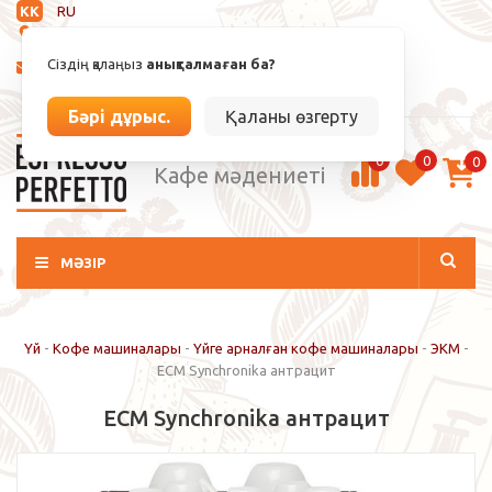
KK
RU
Анықталмаған
Сіздің қалаңыз
анықталмаған ба?
info@espressoperfetto.kz
Кіру / Тіркелу
Бәрі дұрыс.
Қаланы өзгерту
0
0
0
Кафе мәдениеті
МӘЗІР
Үй
-
Кофе машиналары
-
Үйге арналған кофе машиналары
-
ЭКМ
-
ECM Synchronika антрацит
ECM Synchronika антрацит