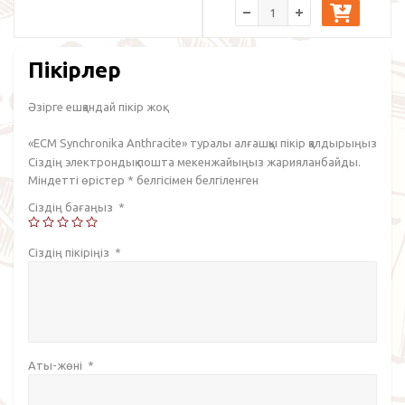
Пікірлер
Әзірге ешқандай пікір жоқ.
«ECM Synchronika Anthracite» туралы алғашқы пікір қалдырыңыз
Сіздің электрондық пошта мекенжайыңыз жарияланбайды.
Міндетті өрістер
*
белгісімен белгіленген
Сіздің бағаңыз
*
Сіздің пікіріңіз
*
Аты-жөні
*