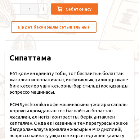
Себетке қосу
Бір рет басу арқылы сатып алыңыз
Сипаттама
E61 қолмен қайнату тобы, тот баспайтын болаттан
жасалған инновациялық инфузиялық цилиндрі және
биік кеселер үшін кең орны бар стильді қос қазанды
эспрессо машинасы.
ECM Synchronika кофе машинасының жоғары сапалы
корпусы хромдалған тот баспайтын болаттан
жасалған, ал негізі контрастты, берік ұнтақпен
қапталған. Онда екі қазанның температурасын жеке
бағдарламалауға арналған жасырын PID дисплейі,
эспрессо қайнату уақытын көрсетеді және қайнату