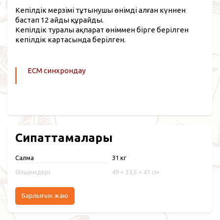
Кепілдік мерзімі тұтынушы өнімді алған күннен
бастап 12 айды құрайды.
Кепілдік туралы ақпарат өніммен бірге берілген
кепілдік картасында берілген.
ECM синхрондау
Сипаттамалары
Салмақ
31 кг
Өлшемдері
49 × 33,5 × 41 см
Барлығын жаю