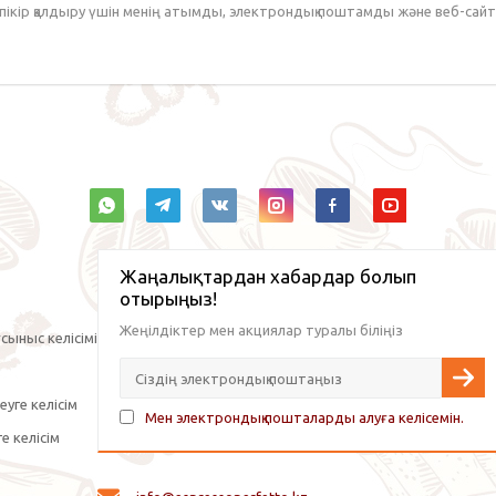
 пікір қалдыру үшін менің атымды, электрондық поштамды және веб-са
Жаңалықтардан хабардар болып
отырыңыз!
Жеңілдіктер мен акциялар туралы біліңіз
сыныс келісімі
уге келісім
Мен электрондық пошталарды алуға келісемін.
е келісім