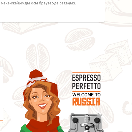
йт мекенжайымды осы браузерде сақтаңыз.