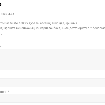
р
пікір жоқ.
tto Bar Gusto 1000г» туралы алғашқы пікір қалдырыңыз
ондық пошта мекенжайыңыз жарияланбайды. Міндетті өрістер
*
белгісім
з
*
*
пошта
*