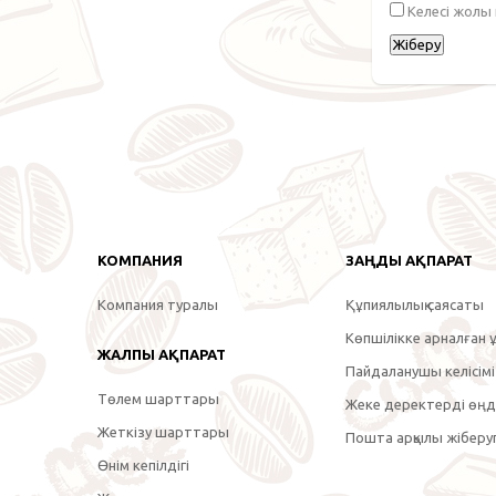
Келесі жолы
КОМПАНИЯ
ЗАҢДЫ АҚПАРАТ
Компания туралы
Құпиялылық саясаты
Көпшілікке арналған ұ
ЖАЛПЫ АҚПАРАТ
Пайдаланушы келісімі
Төлем шарттары
Жеке деректерді өңде
Жеткізу шарттары
Пошта арқылы жіберуг
Өнім кепілдігі