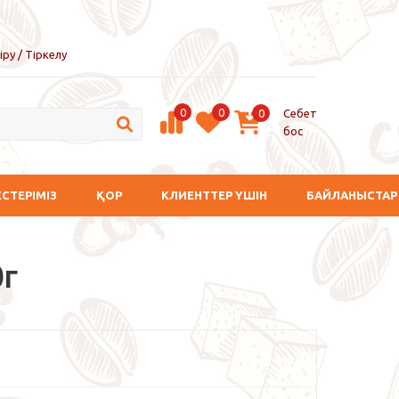
іру / Тіркелу
0
0
Себет
0
бос
ЕСТЕРІМІЗ
ҚОР
КЛИЕНТТЕР ҮШІН
БАЙЛАНЫСТАР
0г