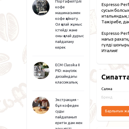
Портафилтрлі
Espresso Per
кофе
сусын болсын
машинасымен
итальяндық ж
кофе қайнату.
Тәжірибе, дә
Ол қалай жұмыс
істейді және
Espresso Per
оны қалай дұрыс
нағыз рахатқ
пайдалану
гүлді шоғыр
керек
Италия!
ECM Classika II
PID: мәңгілік
Сипатт
дизайндағы
классикалық
Салмақ
Бренд
Экстракция -
бұл кофеден
Барлығын ж
суды
пайдаланып
еритін дәм мен
хош иісті