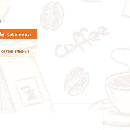
күн
Себетке қосу
лы сатып алыңыз