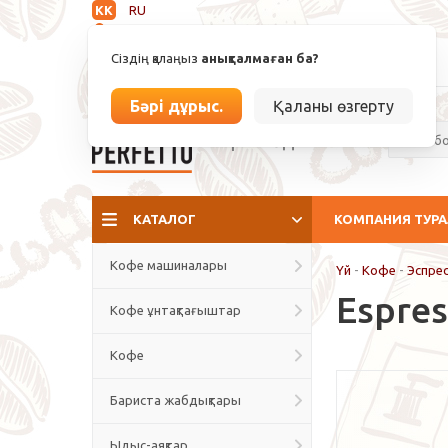
KK
RU
Анықталмаған
Сіздің қалаңыз
анықталмаған ба?
info@espressoperfetto.kz
Бәрі дұрыс.
Қаланы өзгерту
Кафе мәдениеті
КАТАЛОГ
КОМПАНИЯ ТУР
Кофе машиналары
Үй
-
Кофе
-
Эспре
Espres
Кофе ұнтақтағыштар
Кофе
Бариста жабдықтары
Ыдыс-аяқтар