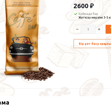
2600
₽
Қоймада бар
Жеткізу мерзімі 3-5 
Бір рет басу арқы
ама