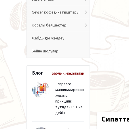
Geyser кофеқайнатқыштары
Қосалқы бөлшектер
Жабдықты жөндеу
Бейне шолулар
Блог
Барлық мақалалар
Эспрессо
машиналарының
жұмыс
принципі:
тұтқадан PID-ке
дейін
Сипатт