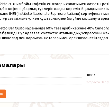
fetto 20 жыл бойы кофенің ең жоғары сапасы мен ләззаты реті
, біз кофенің барлық түрлерін жақсы көреміз. Ең жақсы шикіза
әне INEI (Instituto Nazionale Espresso Italiano) сертификат
стүр сезімі және үлкен құштарлықпен біз үйде қолдануға ар
fetto Bar Gusto құрамында 60% таза арабика және 40% Canepho
а бөлейді. Бұл әдеттегі солтүстік итальяндық эспрессоны ж
ы шоколад пен карамель ноталарымен ерекшеленетін аздап т
амалары
1000 г
Эспрессо Пер
аю