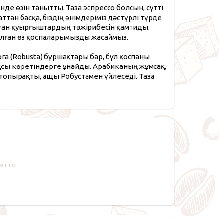
нде өзін танытты. Таза эспрессо болсын, сүтті
ттан басқа, біздің өнімдеріміз дәстүрлі түрде
талған қуырғыштардың тәжірибесін қамтиды.
налған өз қоспаларымызды жасаймыз.
ra (Robusta) бұршақтары бар, бұл қоспаны
ақсы көретіндерге ұнайды. Арабиканың жұмсақ,
опырақты, ащы Робустамен үйлеседі. Таза
фетто