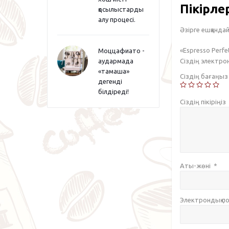
Пікірле
қосылыстарды
алу процесі.
Әзірге ешқандай 
«Espresso Perfe
Моццафиато -
Сіздің электр
аудармада
«тамаша»
Сіздің бағаңы
дегенді
білдіреді!
Сіздің пікіріңіз
Аты-жөні
*
Электрондық 