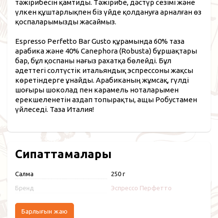
тәжірибесін қамтиды. Тәжірибе, дәстүр сезімі және
үлкен құштарлықпен біз үйде қолдануға арналған өз
қоспаларымызды жасаймыз.
Espresso Perfetto Bar Gusto құрамында 60% таза
арабика және 40% Canephora (Robusta) бұршақтары
бар, бұл қоспаны нағыз рахатқа бөлейді. Бұл
әдеттегі солтүстік итальяндық эспрессоны жақсы
көретіндерге ұнайды. Арабиканың жұмсақ, гүлді
шоғыры шоколад пен карамель ноталарымен
ерекшеленетін аздап топырақты, ащы Робустамен
үйлеседі. Таза Италия!
Сипаттамалары
Салмақ
250 г
Бренд
Эспрессо Перфетто
Барлығын жаю