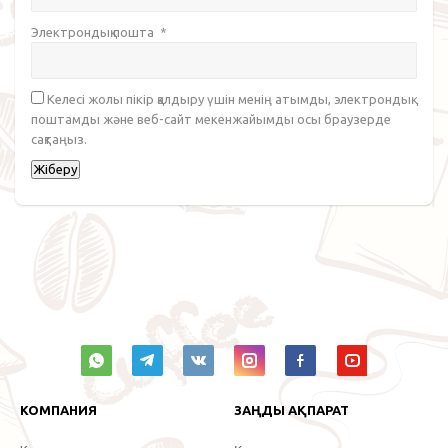
Электрондық пошта
*
Келесі жолы пікір қалдыру үшін менің атымды, электрондық
поштамды және веб-сайт мекенжайымды осы браузерде
сақтаңыз.
КОМПАНИЯ
ЗАҢДЫ АҚПАРАТ