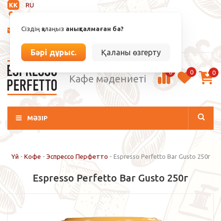
KK
RU
Анықталмаған
Сіздің қалаңыз
анықталмаған ба?
info@espressoperfetto.kz
Кіру / Тіркелу
Бәрі дұрыс.
Қаланы өзгерту
0
0
0
Кафе мәдениеті
МӘЗІР
Үй
-
Кофе
-
Эспрессо Перфетто
-
Espresso Perfetto Bar Gusto 250г
Espresso Perfetto Bar Gusto 250г