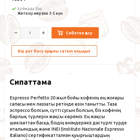
Қоймада бар
Жеткізу мерзімі 3-5 күн
Себетке қосу
Бір рет басу арқылы сатып алыңыз
Сипаттама
Espresso Perfetto 20 жыл бойы кофенің ең жоғары
сапасы мен ләззаты ретінде өзін танытты. Таза
эспрессо болсын, сүтті сусын болсын, біз кофенің
барлық түрлерін жақсы көреміз. Ең жақсы
шикізаттан басқа, біздің өнімдеріміз дәстүрлі түрде
итальяндық және INEI (Instituto Nazionale Espresso
Italiano) сертификатталған қуырғыштардың