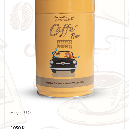
Мақала:
6694
1050
₽