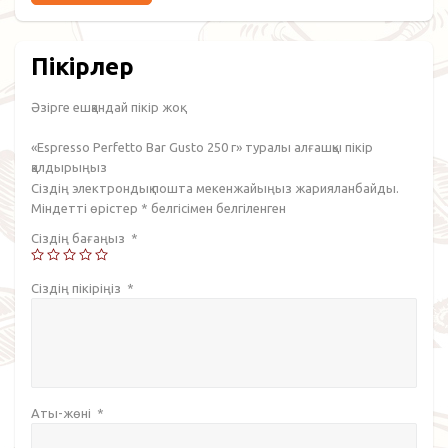
Пікірлер
Әзірге ешқандай пікір жоқ.
«Espresso Perfetto Bar Gusto 250 г» туралы алғашқы пікір
қалдырыңыз
Сіздің электрондық пошта мекенжайыңыз жарияланбайды.
Міндетті өрістер
*
белгісімен белгіленген
Сіздің бағаңыз
*
Сіздің пікіріңіз
*
Аты-жөні
*