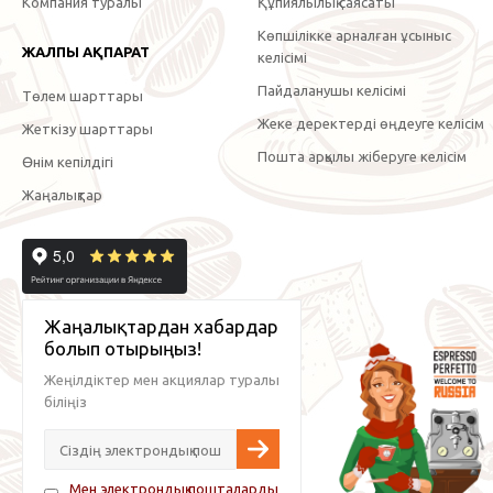
Компания туралы
Құпиялылық саясаты
Көпшілікке арналған ұсыныс
ЖАЛПЫ АҚПАРАТ
келісімі
Пайдаланушы келісімі
Төлем шарттары
Жеке деректерді өңдеуге келісім
Жеткізу шарттары
Пошта арқылы жіберуге келісім
Өнім кепілдігі
Жаңалықтар
Жаңалықтардан хабардар
болып отырыңыз!
Жеңілдіктер мен акциялар туралы
біліңіз
Мен электрондық пошталарды