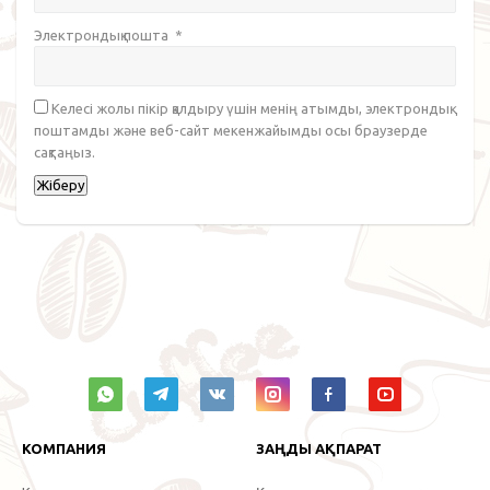
Электрондық пошта
*
Келесі жолы пікір қалдыру үшін менің атымды, электрондық
поштамды және веб-сайт мекенжайымды осы браузерде
сақтаңыз.
КОМПАНИЯ
ЗАҢДЫ АҚПАРАТ