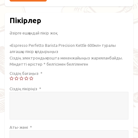
Пікірлер
Әзірге ешқандай пікір жоқ.
«Espresso Perfetto Barista Precision Kettle 600мл» туралы
алғашқы пікір қалдырыңыз
Сіздің электрондық пошта мекенжайыңыз жарияланбайды.
Міндетті өрістер
*
белгісімен белгіленген
Сіздің бағаңыз
*
Сіздің пікіріңіз
*
Аты-жөні
*