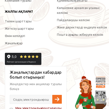
Компания туралы
Құпиялылық саясаты
Көпшілікке арналған ұсыныс
ЖАЛПЫ АҚПАРАТ
келісімі
Пайдаланушы келісімі
Төлем шарттары
Жеке деректерді өңдеуге келісім
Жеткізу шарттары
Пошта арқылы жіберуге келісім
Өнім кепілдігі
Жаңалықтар
Жаңалықтардан хабардар
болып отырыңыз!
Жеңілдіктер мен акциялар туралы
біліңіз
Мен электрондық пошталарды