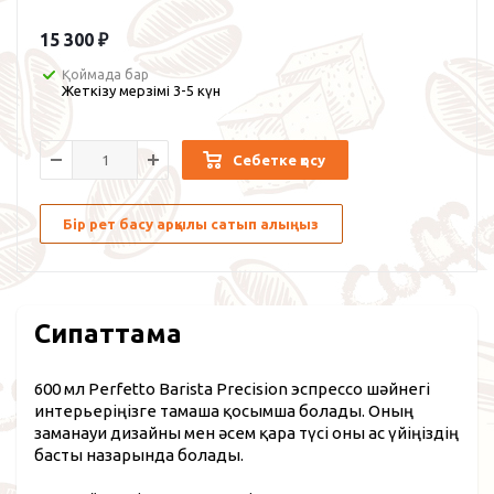
15 300
₽
Қоймада бар
Жеткізу мерзімі 3-5 күн
Себетке қосу
Бір рет басу арқылы сатып алыңыз
Сипаттама
600 мл Perfetto Barista Precision эспрессо шәйнегі
интерьеріңізге тамаша қосымша болады. Оның
заманауи дизайны мен әсем қара түсі оны ас үйіңіздің
басты назарында болады.