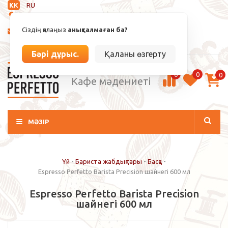
KK
RU
Анықталмаған
Сіздің қалаңыз
анықталмаған ба?
info@espressoperfetto.kz
Кіру / Тіркелу
Бәрі дұрыс.
Қаланы өзгерту
0
0
0
Кафе мәдениеті
МӘЗІР
Үй
-
Бариста жабдықтары
-
Басқа
-
Espresso Perfetto Barista Precision шайнегі 600 мл
Espresso Perfetto Barista Precision
шайнегі 600 мл