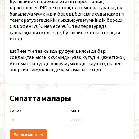
Бұл шәйнекті ерекше ететін нәрсе - оның
кіріктірілген PID реттегіші, ол температураны дәл
бақылауға мүмкіндік береді, бұл сізге суды қажетті
температураға дейін қыздыруға мүмкіндік береді.
Сіз кофені 70°C немесе 90°C температурада
қайнатқыңыз келсе де, бұл шәйнек оны өте оңай
етеді.
Шәйнектің тез қыздыру функциясы да бар,
сондықтан ыстық сусынды ұзақ күтудің қажеті жоқ.
Автоматты түрде өшіру мүмкіндігі қауіпсіздік пен
энергия тиімділігін де қамтамасыз етеді.
Сипаттамалары
Салмақ
500 г
Ел
Италия
Барлығын жаю