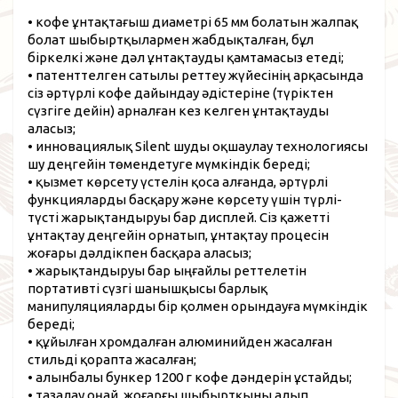
• кофе ұнтақтағыш диаметрі 65 мм болатын жалпақ
болат шыбыртқылармен жабдықталған, бұл
біркелкі және дәл ұнтақтауды қамтамасыз етеді;
• патенттелген сатылы реттеу жүйесінің арқасында
сіз әртүрлі кофе дайындау әдістеріне (түріктен
сүзгіге дейін) арналған кез келген ұнтақтауды
аласыз;
• инновациялық Silent шуды оқшаулау технологиясы
шу деңгейін төмендетуге мүмкіндік береді;
• қызмет көрсету үстелін қоса алғанда, әртүрлі
функцияларды басқару және көрсету үшін түрлі-
түсті жарықтандыруы бар дисплей. Сіз қажетті
ұнтақтау деңгейін орнатып, ұнтақтау процесін
жоғары дәлдікпен басқара аласыз;
• жарықтандыруы бар ыңғайлы реттелетін
портативті сүзгі шанышқысы барлық
манипуляцияларды бір қолмен орындауға мүмкіндік
береді;
• құйылған хромдалған алюминийден жасалған
стильді қорапта жасалған;
• алынбалы бункер 1200 г кофе дәндерін ұстайды;
• тазалау оңай, жоғарғы шыбыртқыны алып