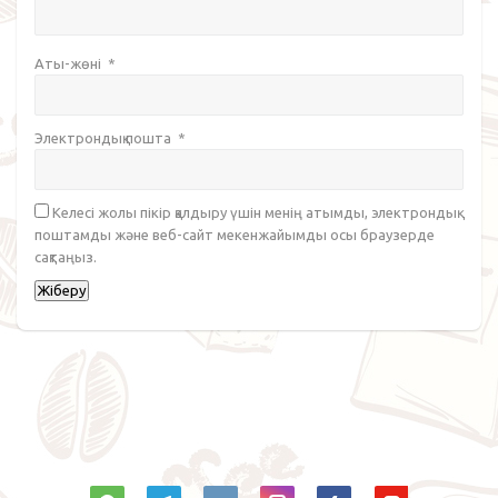
Аты-жөні
*
Электрондық пошта
*
Келесі жолы пікір қалдыру үшін менің атымды, электрондық
поштамды және веб-сайт мекенжайымды осы браузерде
сақтаңыз.