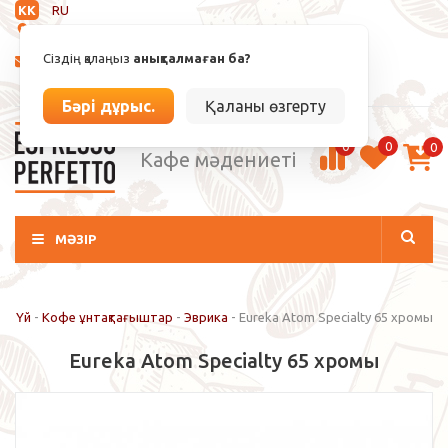
KK
RU
Анықталмаған
Сіздің қалаңыз
анықталмаған ба?
info@espressoperfetto.kz
Кіру / Тіркелу
Бәрі дұрыс.
Қаланы өзгерту
0
0
0
Кафе мәдениеті
МӘЗІР
Үй
-
Кофе ұнтақтағыштар
-
Эврика
-
Eureka Atom Specialty 65 хромы
Eureka Atom Specialty 65 хромы