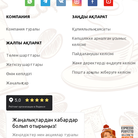
КОМПАНИЯ
ЗАҢДЫ АҚПАРАТ
Компания туралы
Құпиялылық саясаты
Көпшілікке арналған ұсыныс
ЖАЛПЫ АҚПАРАТ
келісімі
Пайдаланушы келісімі
Төлем шарттары
Жеке деректерді өңдеуге келісім
Жеткізу шарттары
Пошта арқылы жіберуге келісім
Өнім кепілдігі
Жаңалықтар
Жаңалықтардан хабардар
болып отырыңыз!
Жеңілдіктер мен акциялар туралы