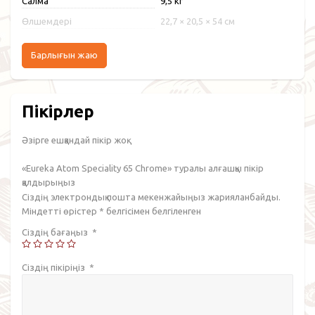
Салмақ
9,5 кг
Өлшемдері
22,7 × 20,5 × 54 см
Барлығын жаю
Пікірлер
Әзірге ешқандай пікір жоқ.
«Eureka Atom Speciality 65 Chrome» туралы алғашқы пікір
қалдырыңыз
Сіздің электрондық пошта мекенжайыңыз жарияланбайды.
Міндетті өрістер
*
белгісімен белгіленген
Сіздің бағаңыз
*
Сіздің пікіріңіз
*