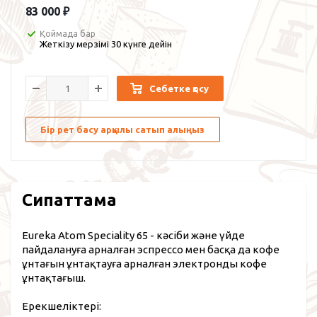
83 000
₽
Қоймада бар
Жеткізу мерзімі 30 күнге дейін
Себетке қосу
Бір рет басу арқылы сатып алыңыз
Сипаттама
Eureka Atom Speciality 65 - кәсіби және үйде
пайдалануға арналған эспрессо мен басқа да кофе
ұнтағын ұнтақтауға арналған электронды кофе
ұнтақтағыш.
Ерекшеліктері: