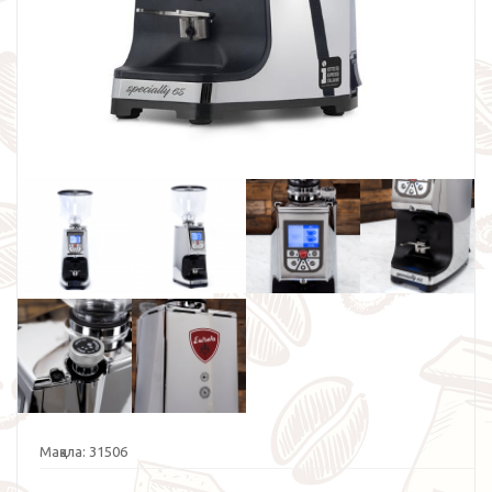
Мақала:
31506