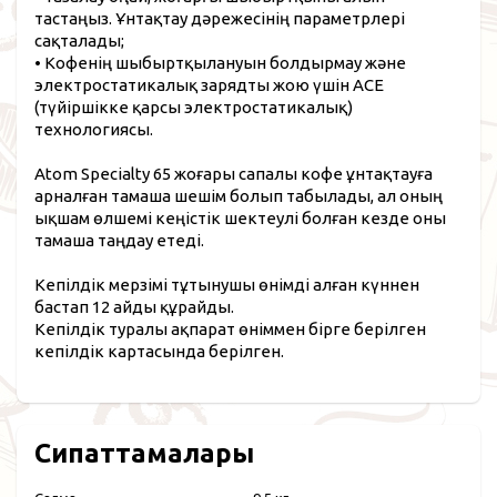
тастаңыз. Ұнтақтау дәрежесінің параметрлері
сақталады;
• Кофенің шыбыртқылануын болдырмау және
электростатикалық зарядты жою үшін ACE
(түйіршікке қарсы электростатикалық)
технологиясы.
Atom Specialty 65 жоғары сапалы кофе ұнтақтауға
арналған тамаша шешім болып табылады, ал оның
ықшам өлшемі кеңістік шектеулі болған кезде оны
тамаша таңдау етеді.
Кепілдік мерзімі тұтынушы өнімді алған күннен
бастап 12 айды құрайды.
Кепілдік туралы ақпарат өніммен бірге берілген
кепілдік картасында берілген.
Сипаттамалары