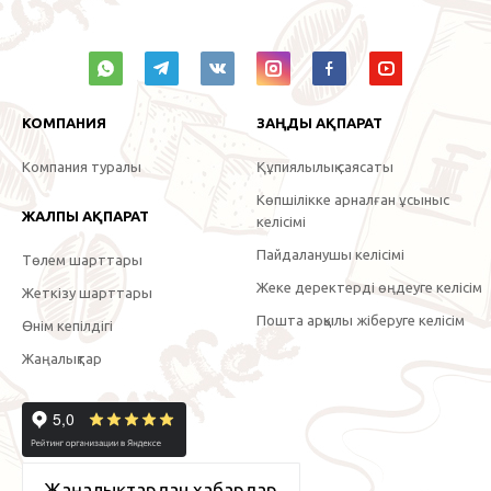
КОМПАНИЯ
ЗАҢДЫ АҚПАРАТ
Компания туралы
Құпиялылық саясаты
Көпшілікке арналған ұсыныс
ЖАЛПЫ АҚПАРАТ
келісімі
Пайдаланушы келісімі
Төлем шарттары
Жеке деректерді өңдеуге келісім
Жеткізу шарттары
Пошта арқылы жіберуге келісім
Өнім кепілдігі
Жаңалықтар
Жаңалықтардан хабардар