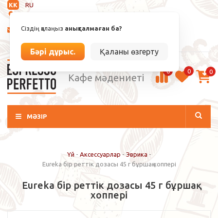
KK
RU
Анықталмаған
Сіздің қалаңыз
анықталмаған ба?
info@espressoperfetto.kz
Кіру / Тіркелу
Бәрі дұрыс.
Қаланы өзгерту
0
0
0
Кафе мәдениеті
МӘЗІР
Үй
-
Аксессуарлар
-
Эврика
-
Eureka бір реттік дозасы 45 г бұршақ хоппері
Eureka бір реттік дозасы 45 г бұршақ
хоппері