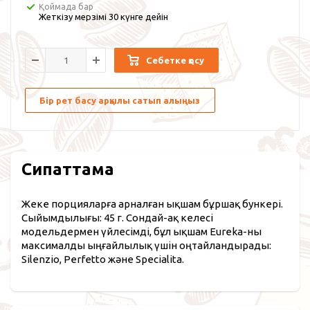
Қоймада бар
Жеткізу мерзімі 30 күнге дейін
Себетке қосу
Бір рет басу арқылы сатып алыңыз
Сипаттама
Жеке порцияларға арналған ықшам бұршақ бункері.
Сыйымдылығы: 45 г. Сондай-ақ келесі
модельдермен үйлесімді, бұл ықшам Eureka-ны
максималды ыңғайлылық үшін оңтайландырады:
Silenzio, Perfetto және Specialita.