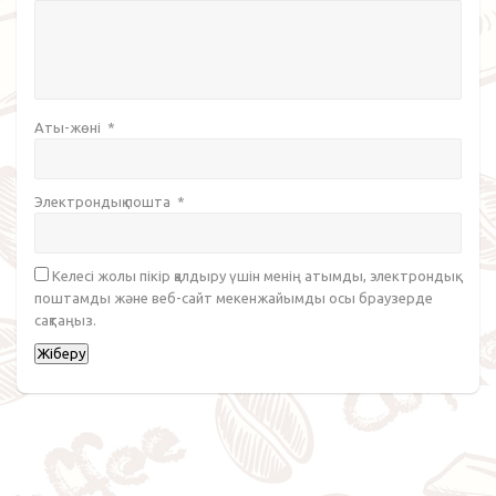
Аты-жөні
*
Электрондық пошта
*
Келесі жолы пікір қалдыру үшін менің атымды, электрондық
поштамды және веб-сайт мекенжайымды осы браузерде
сақтаңыз.