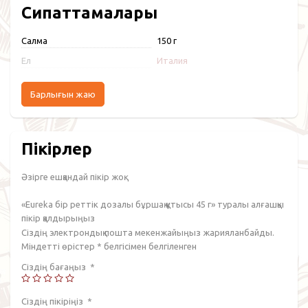
Сипаттамалары
Салмақ
150 г
Ел
Италия
Барлығын жаю
Пікірлер
Әзірге ешқандай пікір жоқ.
«Eureka бір реттік дозалы бұршақ құтысы 45 г» туралы алғашқы
пікір қалдырыңыз
Сіздің электрондық пошта мекенжайыңыз жарияланбайды.
Міндетті өрістер
*
белгісімен белгіленген
Сіздің бағаңыз
*
Сіздің пікіріңіз
*