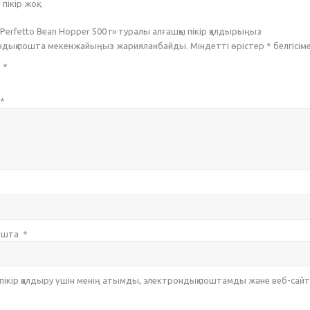
пікір жоқ.
 Perfetto Bean Hopper 500 г» туралы алғашқы пікір қалдырыңыз
ондық пошта мекенжайыңыз жарияланбайды. Міндетті өрістер
*
белгісім
з
*
*
пошта
*
 пікір қалдыру үшін менің атымды, электрондық поштамды және веб-са