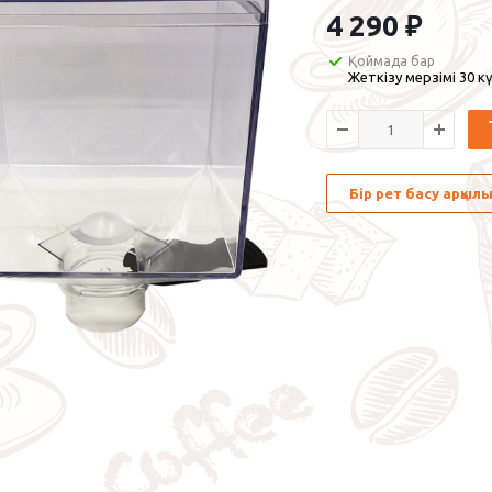
4 290
₽
Қоймада бар
Жеткізу мерзімі 30 кү
Бір рет басу арқы