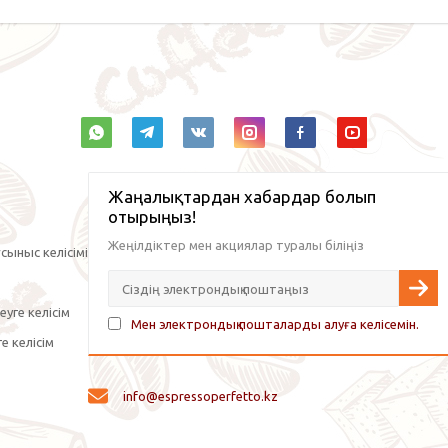
Жаңалықтардан хабардар болып
отырыңыз!
Жеңілдіктер мен акциялар туралы біліңіз
сыныс келісімі
уге келісім
Мен электрондық пошталарды алуға келісемін.
е келісім
info@espressoperfetto.kz