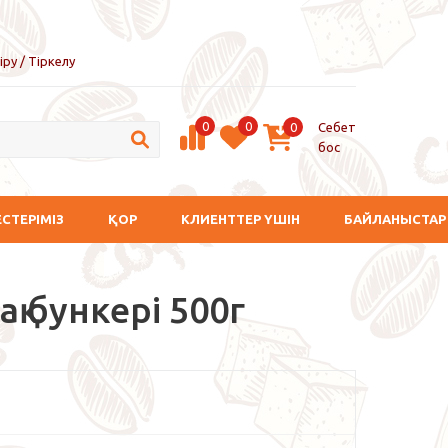
іру / Тіркелу
0
0
Себет
0
бос
ЕСТЕРІМІЗ
ҚОР
КЛИЕНТТЕР ҮШІН
БАЙЛАНЫСТАР
 бункері 500г