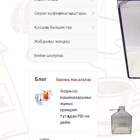
Geyser кофеқайнатқыштары
Қосалқы бөлшектер
Жабдықты жөндеу
Бейне шолулар
Блог
Барлық мақалалар
Эспрессо
машиналарының
жұмыс
принципі:
тұтқадан PID-ке
дейін