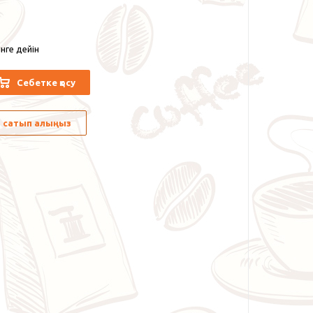
нге дейін
Себетке қосу
лы сатып алыңыз