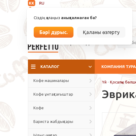
KK
RU
Анықталмаған
Сіздің қалаңыз
анықталмаған ба?
info@espressoperfetto.kz
Бәрі дұрыс.
Қаланы өзгерту
Кафе мәдениеті
КАТАЛОГ
КОМПАНИЯ ТУР
Кофе машиналары
Үй
-
Қосалқы бөлш
Эврик
Кофе ұнтақтағыштар
Кофе
Бариста жабдықтары
Ыдыс-аяқтар