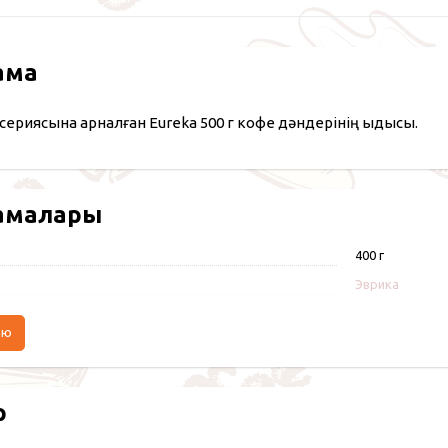
ама
сериясына арналған Eureka 500 г кофе дәндерінің ыдысы.
амалары
400 г
Эврика
аю
р