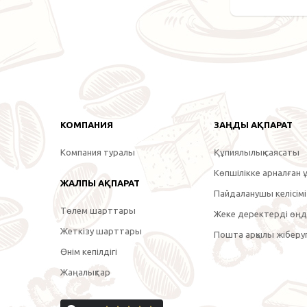
КОМПАНИЯ
ЗАҢДЫ АҚПАРАТ
Компания туралы
Құпиялылық саясаты
Көпшілікке арналған ұ
ЖАЛПЫ АҚПАРАТ
Пайдаланушы келісімі
Төлем шарттары
Жеке деректерді өңде
Жеткізу шарттары
Пошта арқылы жіберуг
Өнім кепілдігі
Жаңалықтар