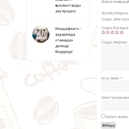
Әзірге ешқандай 
қосылыстарды
алу процесі.
«Eureka Mignon
Сіздің электр
Сіздің бағаңы
Моццафиато -
аудармада
«тамаша»
Сіздің пікіріңіз
дегенді
білдіреді!
Аты-жөні
*
Электрондық 
Келесі жолы