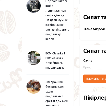
Портафилтрлі
кофе
машинасымен
кофе қайнату.
Сипатт
Ол қалай жұмыс
істейді және
Жаңа Mignon 
оны қалай дұрыс
пайдалану
керек
Сипатт
ECM Classika II
PID: мәңгілік
Салмақ
дизайндағы
Бренд
классикалық
Барлығын ж
Экстракция -
бұл кофеден
суды
Пікірле
пайдаланып
еритін дәм мен
хош иісті