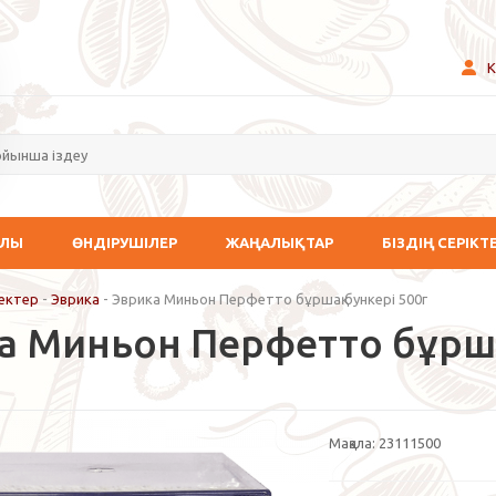
К
АЛЫ
ӨНДІРУШІЛЕР
ЖАҢАЛЫҚТАР
БІЗДІҢ СЕРІКТ
ектер
-
Эврика
-
Эврика Миньон Перфетто бұршақ бункері 500г
а Миньон Перфетто бұршақ
Мақала:
23111500