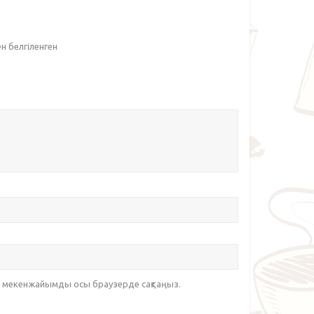
ен белгіленген
йт мекенжайымды осы браузерде сақтаңыз.