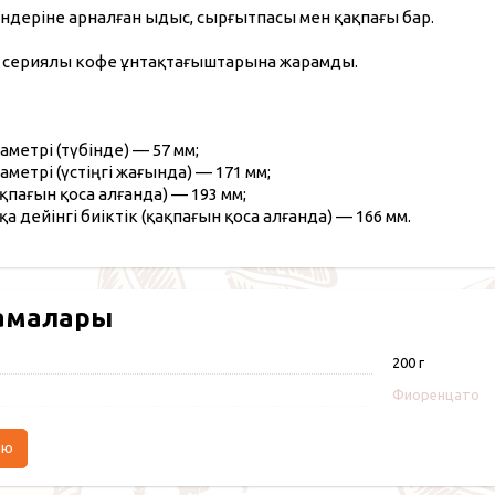
әндеріне арналған ыдыс, сырғытпасы мен қақпағы бар.
F4 сериялы кофе ұнтақтағыштарына жарамды.
метрі (түбінде) — 57 мм;
метрі (үстіңгі жағында) — 171 мм;
ақпағын қоса алғанда) — 193 мм;
а дейінгі биіктік (қақпағын қоса алғанда) — 166 мм.
амалары
200 г
Фиоренцато
аю