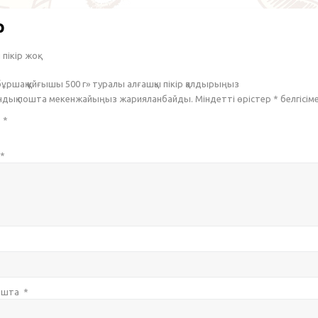
р
пікір жоқ.
бұршақ құйғышы 500 г» туралы алғашқы пікір қалдырыңыз
ондық пошта мекенжайыңыз жарияланбайды. Міндетті өрістер
*
белгісім
з
*
*
пошта
*