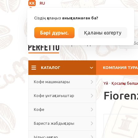
KK
RU
Анықталмаған
Сіздің қалаңыз
анықталмаған ба?
info@espressoperfetto.kz
Бәрі дұрыс.
Қаланы өзгерту
Кафе мәдениеті
КАТАЛОГ
КОМПАНИЯ ТУР
Кофе машиналары
Үй
-
Қосалқы бөлш
Fioren
Кофе ұнтақтағыштар
Кофе
Бариста жабдықтары
Ыдыс-аяқтар