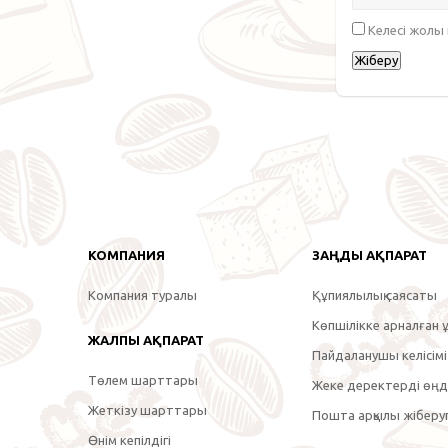
Келесі жолы
КОМПАНИЯ
ЗАҢДЫ АҚПАРАТ
Компания туралы
Құпиялылық саясаты
Көпшілікке арналған ұ
ЖАЛПЫ АҚПАРАТ
Пайдаланушы келісімі
Төлем шарттары
Жеке деректерді өңде
Жеткізу шарттары
Пошта арқылы жіберуг
Өнім кепілдігі