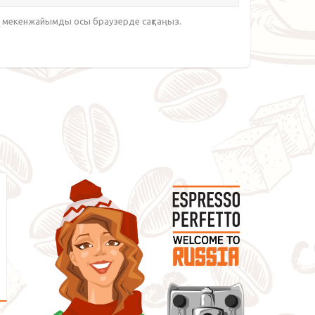
йт мекенжайымды осы браузерде сақтаңыз.