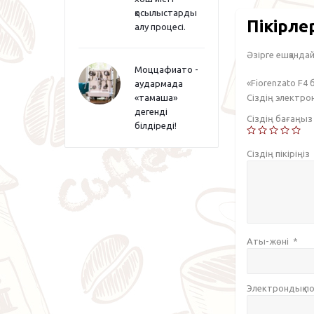
қосылыстарды
Пікірле
алу процесі.
Әзірге ешқандай 
Моццафиато -
«Fiorenzato F4 
аудармада
Сіздің электр
«тамаша»
дегенді
Сіздің бағаңы
білдіреді!
Сіздің пікіріңіз
Аты-жөні
*
Электрондық 