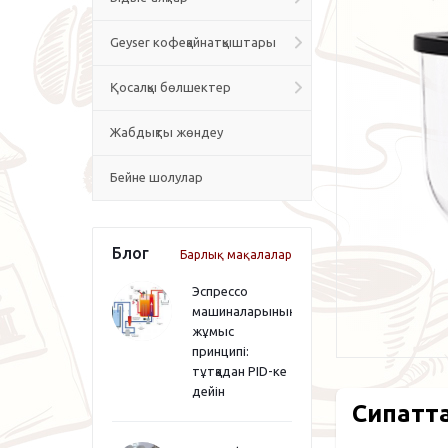
Geyser кофеқайнатқыштары
Қосалқы бөлшектер
Жабдықты жөндеу
Бейне шолулар
Блог
Барлық мақалалар
Эспрессо
машиналарының
жұмыс
принципі:
тұтқадан PID-ке
дейін
Сипатт