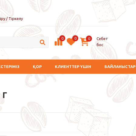
іру / Тіркелу
0
0
Себет
0
бос
ЕСТЕРІМІЗ
ҚОР
КЛИЕНТТЕР ҮШІН
БАЙЛАНЫСТАР
 г