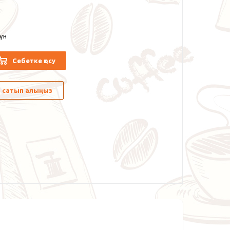
күн
Себетке қосу
лы сатып алыңыз