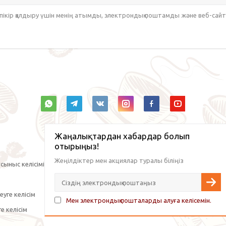
 пікір қалдыру үшін менің атымды, электрондық поштамды және веб-са
Жаңалықтардан хабардар болып
отырыңыз!
Жеңілдіктер мен акциялар туралы біліңіз
сыныс келісімі
уге келісім
Мен электрондық пошталарды алуға келісемін.
е келісім