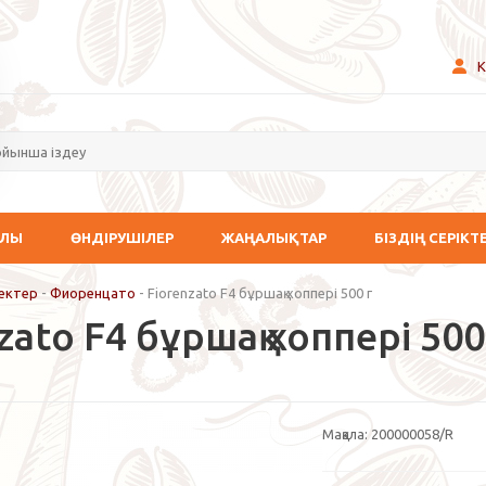
К
АЛЫ
ӨНДІРУШІЛЕР
ЖАҢАЛЫҚТАР
БІЗДІҢ СЕРІКТ
ектер
-
Фиоренцато
-
Fiorenzato F4 бұршақ хоппері 500 г
zato F4 бұршақ хоппері 500
Мақала:
200000058/R