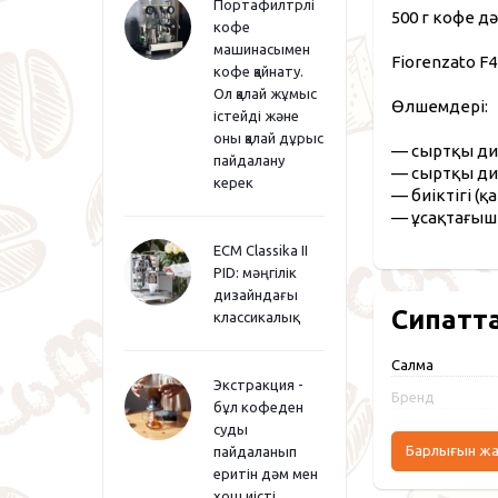
Портафилтрлі
500 г кофе д
кофе
машинасымен
Fiorenzato 
кофе қайнату.
Ол қалай жұмыс
Өлшемдері:
істейді және
оны қалай дұрыс
— сыртқы диа
пайдалану
— сыртқы диа
керек
— биіктігі (қ
— ұсақтағышқ
ECM Classika II
PID: мәңгілік
дизайндағы
Сипатт
классикалық
Салмақ
Экстракция -
Бренд
бұл кофеден
суды
Барлығын ж
пайдаланып
еритін дәм мен
хош иісті