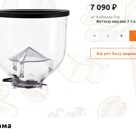
7 090
₽
Қоймада бар
Жеткізу мерзімі 3-5 
Бір рет басу арқы
ама