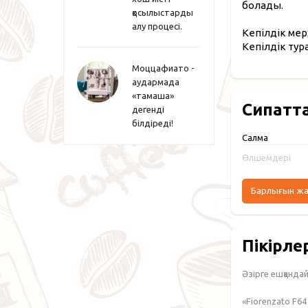
болады.
қосылыстарды
алу процесі.
Кепілдік мер
Кепілдік тур
Моццафиато -
аудармада
«тамаша»
Сипатт
дегенді
білдіреді!
Салмақ
Өлшемдері
Барлығын ж
Пікірле
Әзірге ешқандай 
«Fiorenzato F6