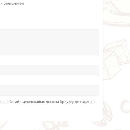
ен белгіленген
әне веб-сайт мекенжайымды осы браузерде сақтаңыз.