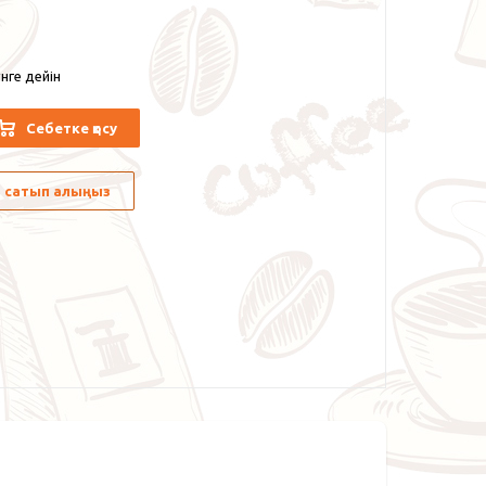
нге дейін
Себетке қосу
лы сатып алыңыз