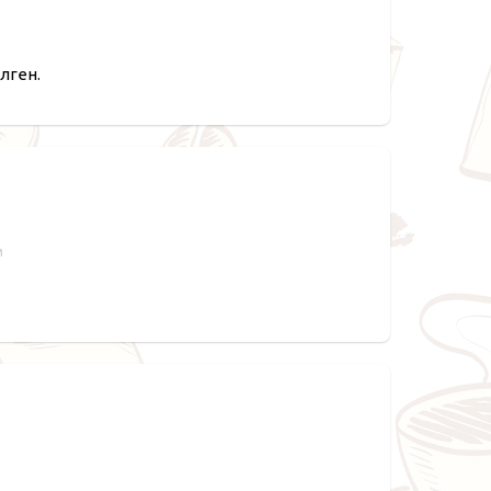
лген.
м