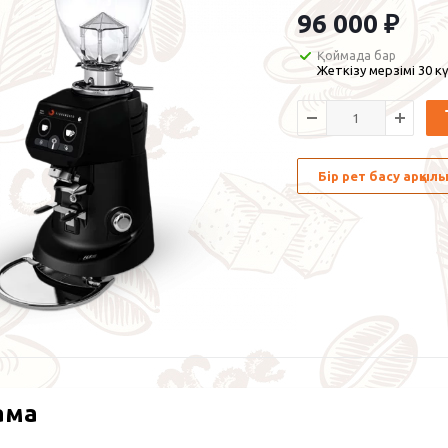
96 000
₽
Қоймада бар
Жеткізу мерзімі 30 кү
Бір рет басу арқы
ама