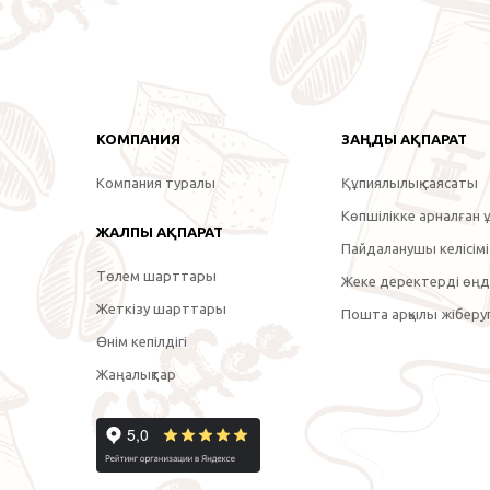
КОМПАНИЯ
ЗАҢДЫ АҚПАРАТ
Компания туралы
Құпиялылық саясаты
Көпшілікке арналған ұ
ЖАЛПЫ АҚПАРАТ
Пайдаланушы келісімі
Төлем шарттары
Жеке деректерді өңде
Жеткізу шарттары
Пошта арқылы жіберуг
Өнім кепілдігі
Жаңалықтар