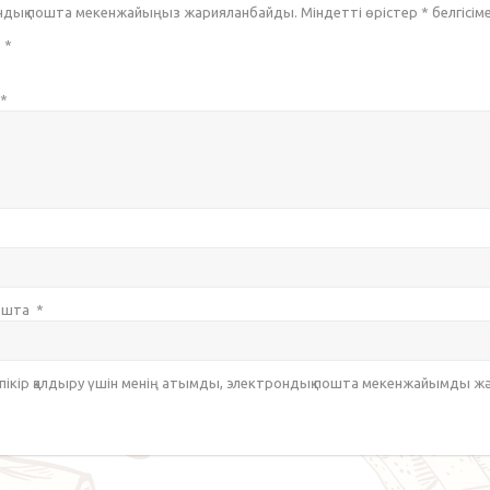
ондық пошта мекенжайыңыз жарияланбайды. Міндетті өрістер
*
белгісім
з
*
*
пошта
*
 пікір қалдыру үшін менің атымды, электрондық пошта мекенжайымды ж