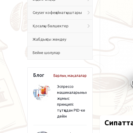
Geyser кофеқайнатқыштары
Қосалқы бөлшектер
Жабдықты жөндеу
Бейне шолулар
Блог
Барлық мақалалар
Эспрессо
машиналарының
жұмыс
принципі:
тұтқадан PID-ке
дейін
Сипатт