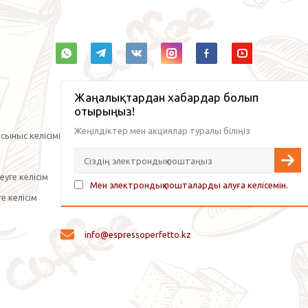
Жаңалықтардан хабардар болып
отырыңыз!
Жеңілдіктер мен акциялар туралы біліңіз
сыныс келісімі
уге келісім
Мен электрондық пошталарды алуға келісемін.
е келісім
info@espressoperfetto.kz