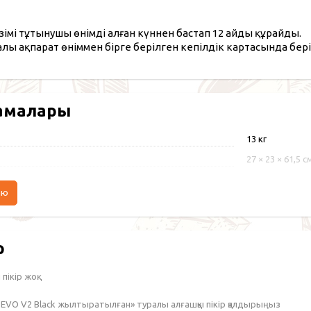
зімі тұтынушы өнімді алған күннен бастап 12 айды құрайды.
алы ақпарат өніммен бірге берілген кепілдік картасында бері
амалары
13 кг
27 × 23 × 61,5 с
аю
р
пікір жоқ.
4 EVO V2 Black жылтыратылған» туралы алғашқы пікір қалдырыңыз