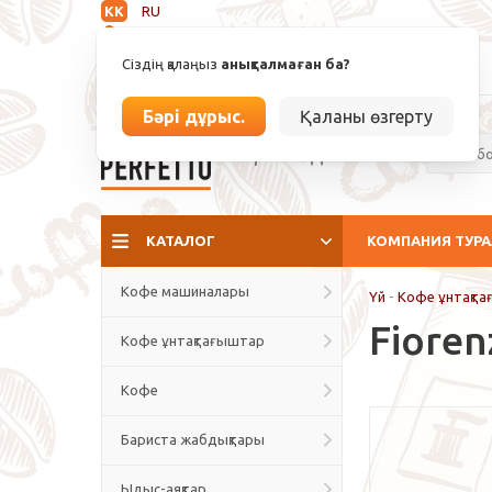
KK
RU
Анықталмаған
Сіздің қалаңыз
анықталмаған ба?
info@espressoperfetto.kz
Бәрі дұрыс.
Қаланы өзгерту
Кафе мәдениеті
КАТАЛОГ
КОМПАНИЯ ТУР
Кофе машиналары
Үй
-
Кофе ұнтақт
Fiore
Кофе ұнтақтағыштар
Кофе
Бариста жабдықтары
Ыдыс-аяқтар