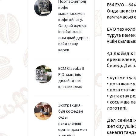
Портафилтрлі
F64 EVO – 64
кофе
Онда шексіз 
машинасымен
қамтамасыз 
кофе қайнату.
Ол қалай жұмыс
EVO технолог
істейді және
тұруға көмек
оны қалай дұрыс
үшін қылшықт
пайдалану
керек
4,3 дюймдік 
ерекшеленеді
береді. Дисп
ECM Classika II
PID: мәңгілік
• күні мен уа
дизайндағы
• доза және ұ
классикалық
• доза стати
• ұнтақтау ре
• қосымша п
Экстракция -
логотипі.
бұл кофеден
суды
Дәл, сенімді
пайдаланып
жеткізу үшін
еритін дәм мен
қанағаттанды
хош иісті