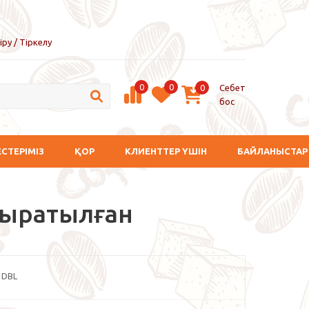
іру / Тіркелу
0
0
Себет
0
бос
ЕСТЕРІМІЗ
ҚОР
КЛИЕНТТЕР ҮШІН
БАЙЛАНЫСТАР
лтыратылған
1DBL