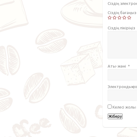
Сіздің электр
Сіздің бағаңы
Сіздің пікіріңіз
Аты-жөні
*
Электрондық 
Келесі жолы