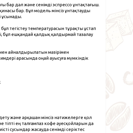
 бар дәл және сенімді эспрессо ұнтақтағыш.
инасы бар. Бұл модель мінсіз ұнтақтауды
і ұсынады.
бұл тегістеу температурасын тұрақты ұстап
ді, бұл ешқандай қалдық қалдырмай тазалау
 мен айналдырылатын мәзірімен
жимдері арасында оңай ауысуға мүмкіндік
;
дету және әрқашан мінсіз нәтижелерге қол
не тіпті ең талғампаз кофе әуесқойларын да
істі сусындар жасауда сенімді серіктес