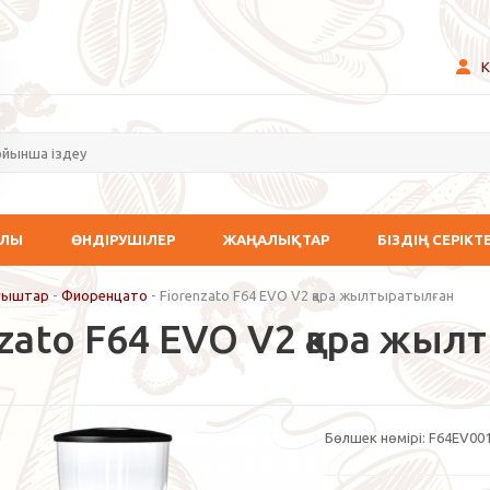
К
АЛЫ
ӨНДІРУШІЛЕР
ЖАҢАЛЫҚТАР
БІЗДІҢ СЕРІКТ
ағыштар
-
Фиоренцато
-
Fiorenzato F64 EVO V2 қара жылтыратылған
nzato F64 EVO V2 қара жы
Бөлшек нөмірі:
F64EV00