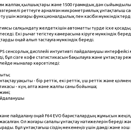
 мм жалпақ қылшықтары және 1500 граммдық дән сыйымдылығы
өзгермелі реттеуге арналған микрометриялық ұнтақтағыш сақ
ету үшін жоғары функционалдылық пен кәсіби мүмкіндіктерд
иясы салқындату желдеткішін автоматты түрде іске қосады, 
теседі. Екі рычаг тегістеу камерасына кіруге мүмкіндік бере
арды оңай алып тастауға мүмкіндік береді.
IPS сенсорлық дисплейі интуитивті пайдаланушы интерфейсі
, бұл сізге кофе статистикасын бақылауға және ұнтақтау ре
лейде мыналар көрсетіледі:
қыты;
нтақтау уақыты - бір реттік, екі реттік, үш реттік және қолмен
стикасы - күн, апта және жалпы саны бойынша;
жимі;
айдаланушы
 және пайдалану оңай F64 EVO баристалардың жұмысын жеңіл
 жасалған. Ол жоғары сапалы ұнтақтау нәтижелерін береді жә
рады. Бұл ұнтақтағыш сіздің мекемеңіз үшін дәмді және хош и