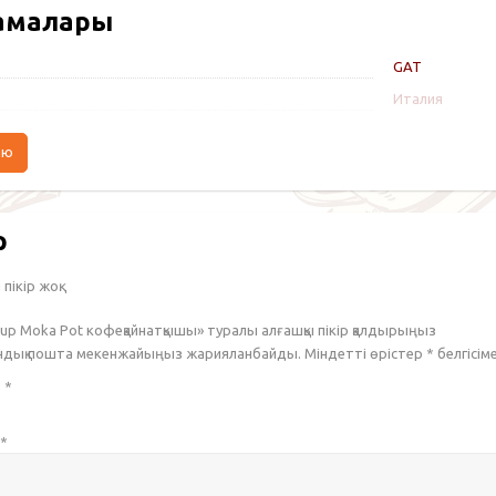
амалары
GAT
Италия
аю
р
пікір жоқ.
Cup Moka Pot кофеқайнатқышы» туралы алғашқы пікір қалдырыңыз
ондық пошта мекенжайыңыз жарияланбайды. Міндетті өрістер
*
белгісім
з
*
*