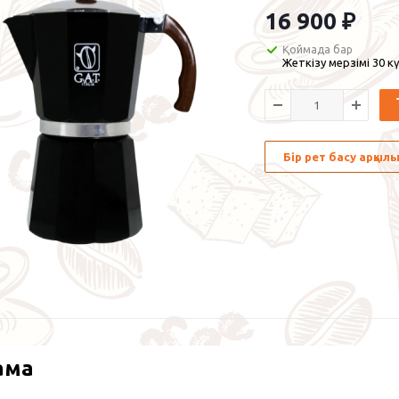
16 900
₽
Қоймада бар
Жеткізу мерзімі 30 кү
Бір рет басу арқы
ама