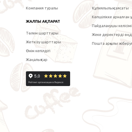
Компания туралы
Құпиялылық саясаты
Көпшілікке арналған ұ
ЖАЛПЫ АҚПАРАТ
Пайдаланушы келісімі
Төлем шарттары
Жеке деректерді өңде
Жеткізу шарттары
Пошта арқылы жіберуг
Өнім кепілдігі
Жаңалықтар