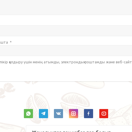
пошта
*
 пікір қалдыру үшін менің атымды, электрондық поштамды және веб-са