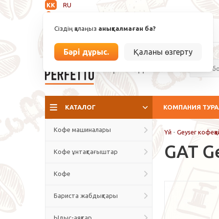
KK
RU
Анықталмаған
Сіздің қалаңыз
анықталмаған ба?
info@espressoperfetto.kz
Бәрі дұрыс.
Қаланы өзгерту
Кафе мәдениеті
КАТАЛОГ
КОМПАНИЯ ТУР
Кофе машиналары
Үй
-
Geyser кофеқ
GAT Ge
Кофе ұнтақтағыштар
Кофе
Бариста жабдықтары
Ыдыс-аяқтар