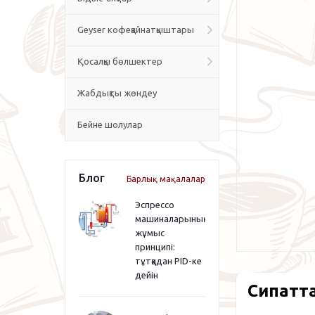
Geyser кофеқайнатқыштары
Қосалқы бөлшектер
Жабдықты жөндеу
Бейне шолулар
Блог
Барлық мақалалар
Эспрессо
машиналарының
жұмыс
принципі:
тұтқадан PID-ке
дейін
Сипатт