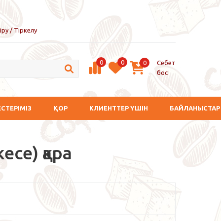
іру / Тіркелу
0
0
Себет
0
бос
ЕСТЕРІМІЗ
ҚОР
КЛИЕНТТЕР ҮШІН
БАЙЛАНЫСТАР
есе) қара