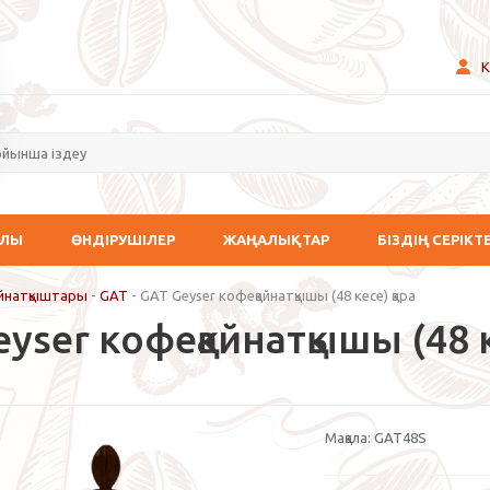
К
АЛЫ
ӨНДІРУШІЛЕР
ЖАҢАЛЫҚТАР
БІЗДІҢ СЕРІКТ
айнатқыштары
-
GAT
-
GAT Geyser кофеқайнатқышы (48 кесе) қара
yser кофеқайнатқышы (48 к
Мақала:
GAT48S