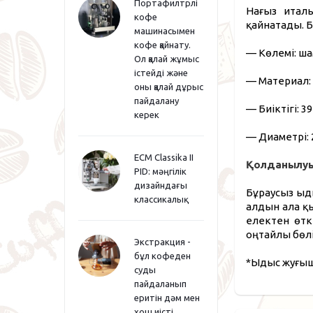
Портафилтрлі
Нағыз итал
кофе
қайнатады. Б
машинасымен
кофе қайнату.
— Көлемі: ша
Ол қалай жұмыс
істейді және
— Материал:
оны қалай дұрыс
пайдалану
— Биіктігі: 39
керек
— Диаметрі: 
ECM Classika II
Қолданылуы
PID: мәңгілік
дизайндағы
Бұраусыз ыд
классикалық
алдын ала қ
електен өтк
оңтайлы бөлі
Экстракция -
бұл кофеден
*Ыдыс жуғыш
суды
пайдаланып
еритін дәм мен
хош иісті