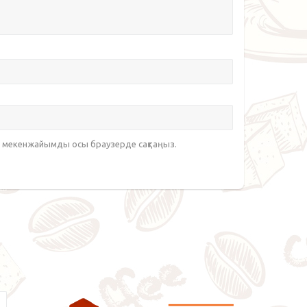
йт мекенжайымды осы браузерде сақтаңыз.