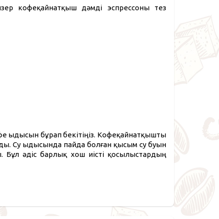
йзер кофеқайнатқыш дәмді эспрессоны тез
офе ыдысын бұрап бекітіңіз. Кофеқайнатқышты
ды. Су ыдысында пайда болған қысым су буын
 Бұл әдіс барлық хош иісті қосылыстардың