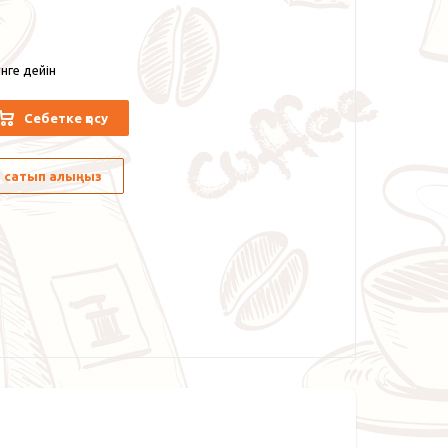
нге дейін
Себетке қосу
лы сатып алыңыз