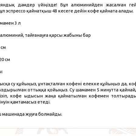
ьяндық дәмдер үйіңізде! Бұл алюминийден жасалған ге
ұл эспрессо қайнатқыш 48 кесеге дейін кофе қайната алады.
мамен 3 л
 алюминий, тайғанауға қарсы жабыны бар
 см
20 см
:
ысқа су құйыңыз, ұнтақталған кофені елекке құйыңыз да, к
ыздырылған оттыққа қойыңыз. Су шамамен 5 минутта қайнай
ізіп, кофе ыдысын жаңа қайнатылған кофемен толтырады.
нуін қамтамасыз етеді.
 машинада жууға болмайды.