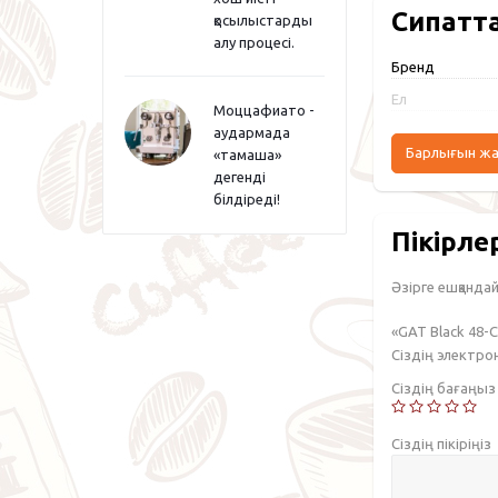
Сипатт
қосылыстарды
алу процесі.
Бренд
Ел
Моццафиато -
аудармада
Барлығын ж
«тамаша»
дегенді
білдіреді!
Пікірле
Әзірге ешқандай 
«GAT Black 48-
Сіздің электр
Сіздің бағаңы
Сіздің пікіріңіз