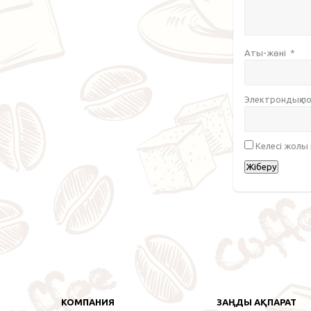
Аты-жөні
*
Электрондық 
Келесі жолы
КОМПАНИЯ
ЗАҢДЫ АҚПАРАТ