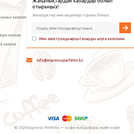
Жаңалықтардан хабардар болып
отырыңыз!
Жеңілдіктер мен акциялар туралы біліңіз
сыныс келісімі
уге келісім
Мен электрондық пошталарды алуға келісемін.
е келісім
info@espressoperfetto.kz
© 2026 Espresso Perfetto — кофе жабдықтары және кофе