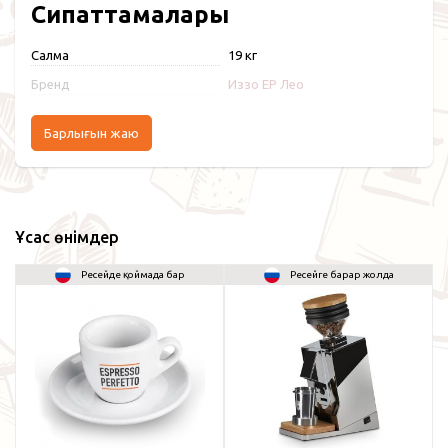
Сипаттамалары
Салмақ
19 кг
Бренд
Иззо EP Лео
Барлығын жаю
Ұқсас өнімдер
Ресейде қоймада бар
Ресейге барар жолда