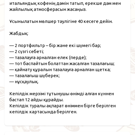
итальяндық кофенің дәмін татып, ерекше дәм мен
жайлылық атмосферасын жасаңыз.
Ұсынылатын мөлшер тәулігіне 40 кесеге дейін.
Жабдық:
— 2 портфильтр – бір және екі шүмегі бар;
— 2 сүзгі себеті;
— тазалауға арналған елек (перде);
— тот баспайтын болаттан жасалған тазалағыш;
— қайнату құралын тазалауға арналған щетка;
— тазалағыш шүберек;
— нұсқаулық.
Кепілдік мерзімі тұтынушы өнімді алған күннен
бастап 12 айды құрайды.
Кепілдік туралы ақпарат өніммен бірге берілген
кепілдік картасында берілген.