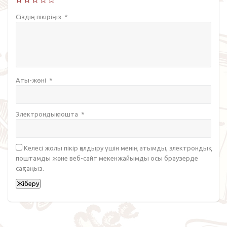
Сіздің пікіріңіз
*
Аты-жөні
*
Электрондық пошта
*
Келесі жолы пікір қалдыру үшін менің атымды, электрондық
поштамды және веб-сайт мекенжайымды осы браузерде
сақтаңыз.