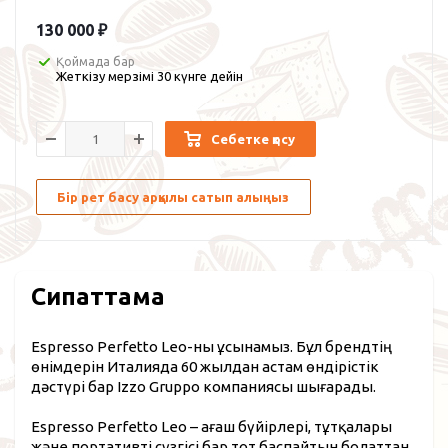
130 000
₽
Қоймада бар
Жеткізу мерзімі 30 күнге дейін
Себетке қосу
Бір рет басу арқылы сатып алыңыз
Сипаттама
Espresso Perfetto Leo-ны ұсынамыз. Бұл брендтің
өнімдерін Италияда 60 жылдан астам өндірістік
дәстүрі бар Izzo Gruppo компаниясы шығарады.
Espresso Perfetto Leo – ағаш бүйірлері, тұтқалары
және портативті сүзгісі бар тот баспайтын болаттан