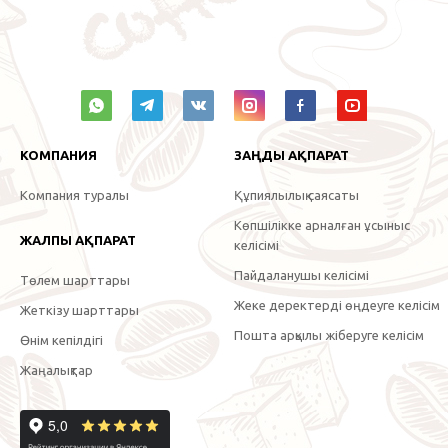
КОМПАНИЯ
ЗАҢДЫ АҚПАРАТ
Компания туралы
Құпиялылық саясаты
Көпшілікке арналған ұсыныс
ЖАЛПЫ АҚПАРАТ
келісімі
Пайдаланушы келісімі
Төлем шарттары
Жеке деректерді өңдеуге келісім
Жеткізу шарттары
Пошта арқылы жіберуге келісім
Өнім кепілдігі
Жаңалықтар