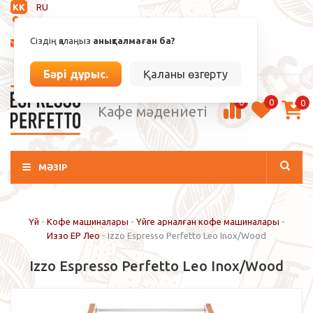
KK
RU
Анықталмаған
Сіздің қалаңыз
анықталмаған ба?
info@espressoperfetto.kz
Кіру / Тіркелу
Бәрі дұрыс.
Қаланы өзгерту
0
0
0
Кафе мәдениеті
МӘЗІР
Үй
-
Кофе машиналары
-
Үйге арналған кофе машиналары
-
Иззо EP Лео
-
Izzo Espresso Perfetto Leo Inox/Wood
Izzo Espresso Perfetto Leo Inox/Wood