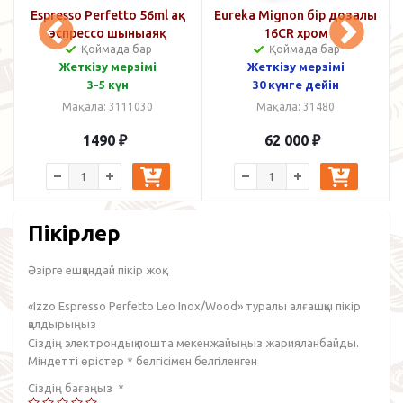
Espresso Perfetto 56ml ақ
Eureka Mignon бір дозалы
E
эспрессо шыныаяқ
16CR хром
Қоймада бар
Қоймада бар
Жеткізу мерзімі
Жеткізу мерзімі
3-5 күн
30 күнге дейін
Мақала: 3111030
Мақала: 31480
1490
₽
62 000
₽
Пікірлер
Әзірге ешқандай пікір жоқ.
«Izzo Espresso Perfetto Leo Inox/Wood» туралы алғашқы пікір
қалдырыңыз
Сіздің электрондық пошта мекенжайыңыз жарияланбайды.
Міндетті өрістер
*
белгісімен белгіленген
Сіздің бағаңыз
*