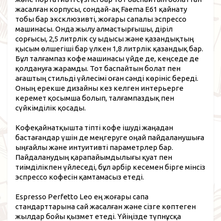
жасалған корпусы, сондай-ақ Faema E61 қайнату
тобы бар эксклюзивті, жоғары сапалы эспрессо
машинасы. Онда жылу алмастырғышы, діріл
сорғысы, 2,5 литрлік су ыдысы және қазандықтың
қысым өлшегіші бар үлкен 1,8 литрлік қазандық бар.
Бұл талғампаз кофе машинасы үйде де, кеңседе де
қолдануға жарамды. Тот баспайтын болат пен
ағаштың стильді үйлесімі оған сәнді көрініс береді.
Оның ерекше дизайны кез келген интерьерге
керемет қосымша болып, талғампаздық пен
сүйкімділік қосады.
Кофеқайнатқышта тіпті кофе ішуді жаңадан
бастағандар үшін де меңгеруге оңай пайдаланушыға
ыңғайлы және интуитивті параметрлер бар.
Пайдаланудың қарапайымдылығы қуат пен
тиімділікпен үйлеседі, бұл әрбір кесемен бірге мінсіз
эспрессо кофесін қамтамасыз етеді.
Espresso Perfetto Leo ең жоғары сапа
стандарттарына сай жасалған және сізге көптеген
жылдар бойы қызмет етеді. Үйіңізде түпнұсқа