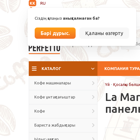
KK
RU
Анықталмаған
Сіздің қалаңыз
анықталмаған ба?
info@espressoperfetto.kz
Бәрі дұрыс.
Қаланы өзгерту
Кафе мәдениеті
КАТАЛОГ
КОМПАНИЯ ТУР
Кофе машиналары
Үй
-
Қосалқы бөлш
La Ma
Кофе ұнтақтағыштар
панел
Кофе
Бариста жабдықтары
Ыдыс-аяқтар