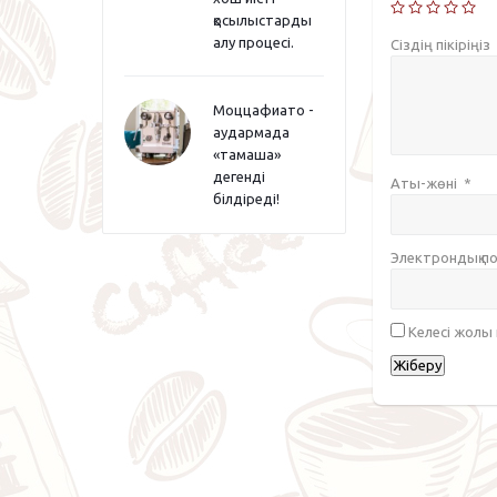
қосылыстарды
алу процесі.
Сіздің пікіріңіз
Моццафиато -
аудармада
«тамаша»
дегенді
Аты-жөні
*
білдіреді!
Электрондық 
Келесі жолы