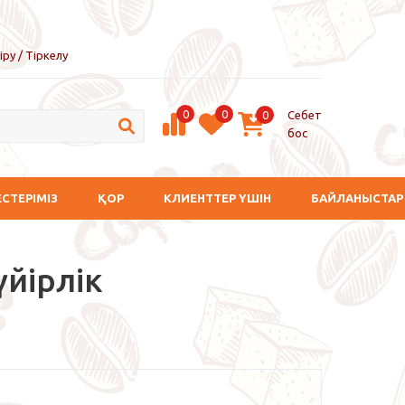
іру / Тіркелу
0
0
Себет
0
бос
ЕСТЕРІМІЗ
ҚОР
КЛИЕНТТЕР ҮШІН
БАЙЛАНЫСТАР
үйірлік