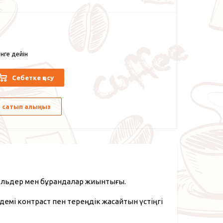
нге дейін
Себетке қосу
лы сатып алыңыз
нельдер мен бұрандалар жиынтығы.
демі контраст пен тереңдік жасайтын үстіңгі