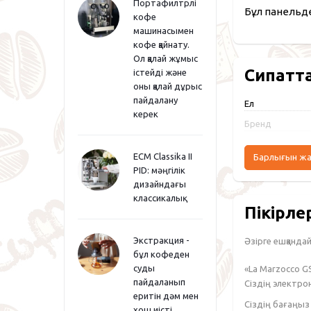
Портафилтрлі
Бұл панельд
кофе
машинасымен
кофе қайнату.
Ол қалай жұмыс
Сипатт
істейді және
оны қалай дұрыс
пайдалану
Ел
керек
Бренд
ECM Classika II
Барлығын ж
PID: мәңгілік
дизайндағы
классикалық
Пікірле
Экстракция -
Әзірге ешқандай 
бұл кофеден
суды
«La Marzocco G
пайдаланып
Сіздің электр
еритін дәм мен
Сіздің бағаңы
хош иісті