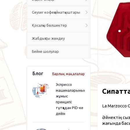
Geyser кофеқайнатқыштары
Қосалқы бөлшектер
Жабдықты жөндеу
Бейне шолулар
Блог
Барлық мақалалар
Эспрессо
Сипатт
машиналарының
жұмыс
принципі:
La Marzocco
тұтқадан PID-ке
дейін
Әйнектің сыз
жағында басы