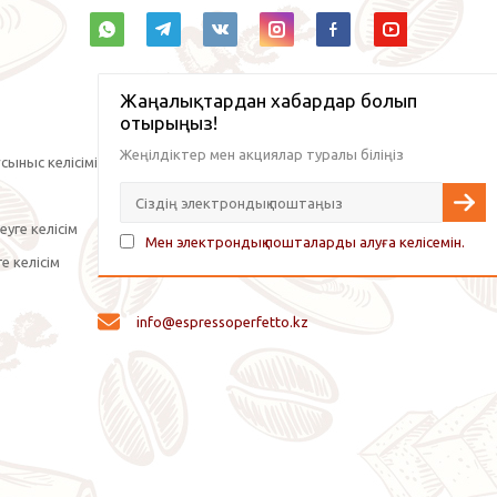
Жаңалықтардан хабардар болып
отырыңыз!
Жеңілдіктер мен акциялар туралы біліңіз
сыныс келісімі
уге келісім
Мен электрондық пошталарды алуға келісемін.
е келісім
info@espressoperfetto.kz