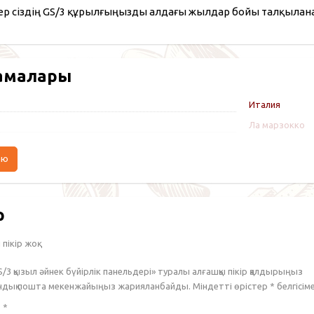
ер сіздің GS/3 құрылғыңызды алдағы жылдар бойы талқыла
амалары
Италия
Ла марзокко
аю
р
пікір жоқ.
S/3 қызыл әйнек бүйірлік панельдері» туралы алғашқы пікір қалдырыңыз
ондық пошта мекенжайыңыз жарияланбайды. Міндетті өрістер
*
белгісім
з
*