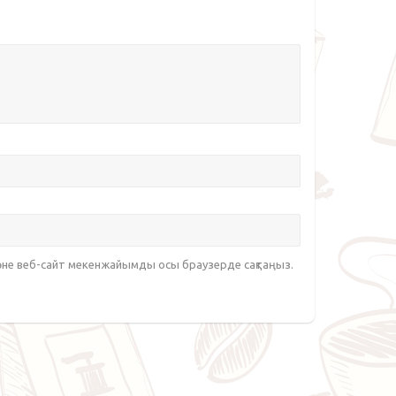
әне веб-сайт мекенжайымды осы браузерде сақтаңыз.