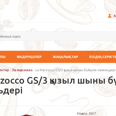
К
АЛЫ
ӨНДІРУШІЛЕР
ЖАҢАЛЫҚТАР
БІЗДІҢ СЕРІКТ
ектер
-
Ла марзокко
-
La Marzocco GS/3 қызыл шыны бүйірлік панельдері
rzocco GS/3 қызыл шыны б
ьдері
Мақала:
3657