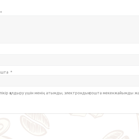
*
пошта
*
 пікір қалдыру үшін менің атымды, электрондық пошта мекенжайымды ж