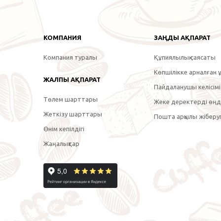
КОМПАНИЯ
ЗАҢДЫ АҚПАРАТ
Компания туралы
Құпиялылық саясаты
Көпшілікке арналған ұ
ЖАЛПЫ АҚПАРАТ
Пайдаланушы келісімі
Төлем шарттары
Жеке деректерді өңде
Жеткізу шарттары
Пошта арқылы жіберуг
Өнім кепілдігі
Жаңалықтар