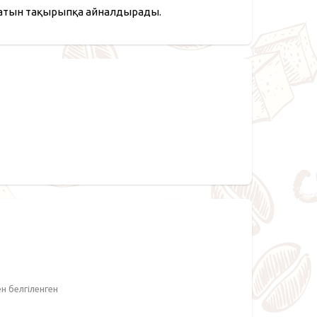
натын тақырыпқа айналдырады.
ен белгіленген