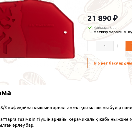
21 890
₽
Қоймада бар
Жеткізу мерзімі 30 кү
Бір рет басу арқы
ама
 GS/3 кофеқайнатқышына арналған екі қызыл шыны бүйір па
аттарға төзімділігі үшін арнайы керамикалық жабыны және ә
лған әрлеу бар.