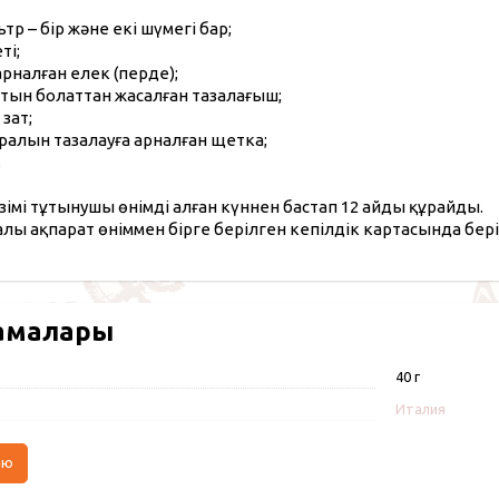
тр – бір және екі шүмегі бар;
ті;
арналған елек (перде);
тын болаттан жасалған тазалағыш;
зат;
ралын тазалауға арналған щетка;
.
зімі тұтынушы өнімді алған күннен бастап 12 айды құрайды.
алы ақпарат өніммен бірге берілген кепілдік картасында бері
амалары
40 г
Италия
аю