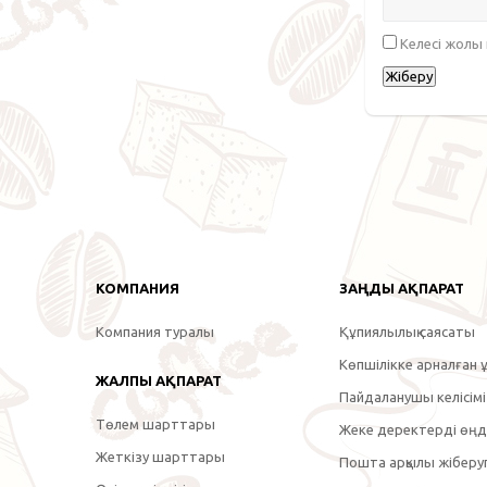
Келесі жолы
КОМПАНИЯ
ЗАҢДЫ АҚПАРАТ
Компания туралы
Құпиялылық саясаты
Көпшілікке арналған ұ
ЖАЛПЫ АҚПАРАТ
Пайдаланушы келісімі
Төлем шарттары
Жеке деректерді өңде
Жеткізу шарттары
Пошта арқылы жіберуг