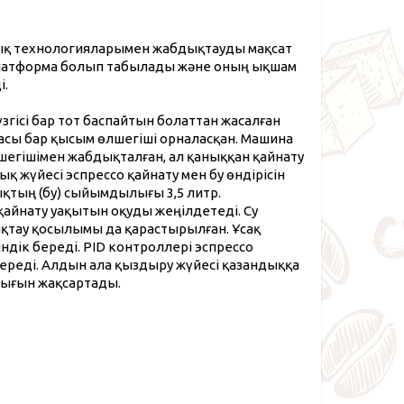
зық технологияларымен жабдықтауды мақсат
а платформа болып табылады және оның ықшам
і.
үзгісі бар тот баспайтын болаттан жасалған
шасы бар қысым өлшегіші орналасқан. Машина
егішімен жабдықталған, ал қаныққан қайнату
 жүйесі эспрессо қайнату мен бу өндірісін
қтың (бу) сыйымдылығы 3,5 литр.
қайнату уақытын оқуды жеңілдетеді. Су
дықтау қосылымы да қарастырылған. Ұсақ
ндік береді. PID контроллері эспрессо
береді. Алдын ала қыздыру жүйесі қазандыққа
лығын жақсартады.