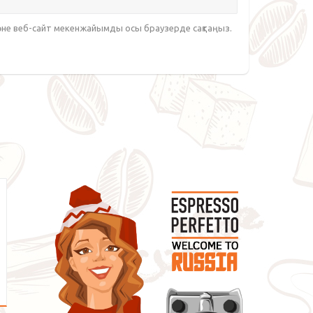
әне веб-сайт мекенжайымды осы браузерде сақтаңыз.