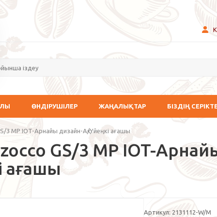
К
АЛЫ
ӨНДІРУШІЛЕР
ЖАҢАЛЫҚТАР
БІЗДІҢ СЕРІКТ
GS/3 MP IOT-Арнайы дизайн-Ақ/Үйеңкі ағашы
zocco GS/3 MP IOT-Арнайы
і ағашы
Артикул:
2131112-W/M