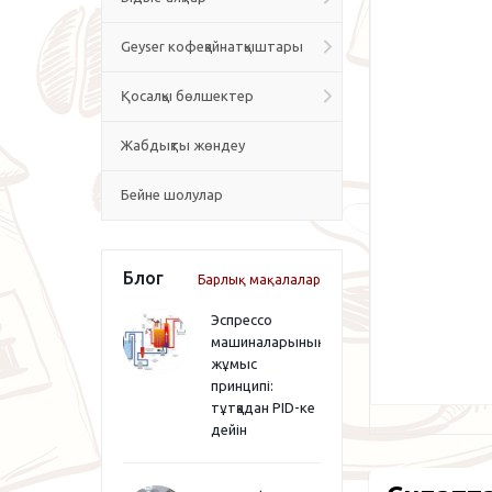
Geyser кофеқайнатқыштары
Қосалқы бөлшектер
Жабдықты жөндеу
Бейне шолулар
Блог
Барлық мақалалар
Эспрессо
машиналарының
жұмыс
принципі:
тұтқадан PID-ке
дейін