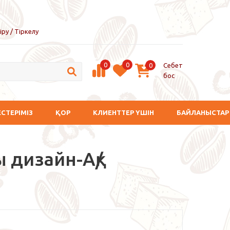
іру / Тіркелу
0
0
Себет
0
бос
ЕСТЕРІМІЗ
ҚОР
КЛИЕНТТЕР ҮШІН
БАЙЛАНЫСТАР
 дизайн-Ақ/