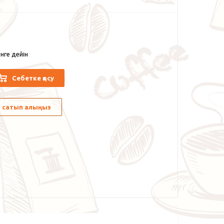
нге дейін
Себетке қосу
лы сатып алыңыз