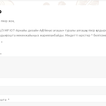
р
пікір жоқ.
S/3 MP IOT-Арнайы дизайн-Ақ/Үйеңкі ағашы» туралы алғашқы пікір қалды
ондық пошта мекенжайыңыз жарияланбайды. Міндетті өрістер
*
белгісім
з
*
*
пошта
*