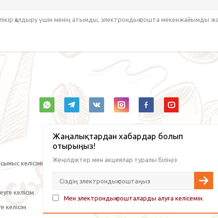
 пікір қалдыру үшін менің атымды, электрондық пошта мекенжайымды ж
Жаңалықтардан хабардар болып
отырыңыз!
Жеңілдіктер мен акциялар туралы біліңіз
сыныс келісімі
уге келісім
Мен электрондық пошталарды алуға келісемін.
е келісім