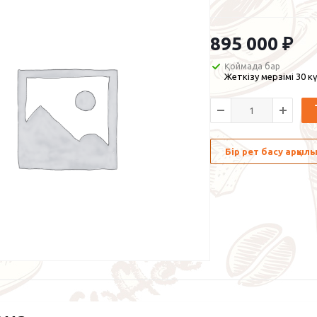
895 000
₽
Қоймада бар
Жеткізу мерзімі 30 кү
Бір рет басу арқы