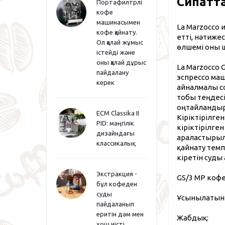
Сипатт
Портафилтрлі
кофе
машинасымен
La Marzocco
кофе қайнату.
етті, нәтиж
Ол қалай жұмыс
өлшемі оны ш
істейді және
оны қалай дұрыс
La Marzocco 
пайдалану
эспрессо маш
керек
айналмалы с
тобы теңдесі
оңтайландыр
ECM Classika II
Кіріктірілге
PID: мәңгілік
кіріктірілге
дизайндағы
араластырылғ
классикалық
қайнату темп
кіретін суды
Экстракция -
GS/3 MP кофе
бұл кофеден
суды
Ұсынылатын м
пайдаланып
еритін дәм мен
Жабдық:
хош иісті