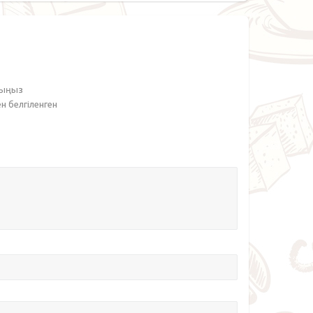
рыңыз
ен белгіленген