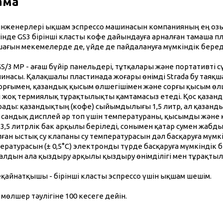
ама
 инженерлері ықшам эспрессо машинасын компанияның ең о
есінде GS3 бірінші класты кофе дайындауға арналған тамаш
ағын мекемелерде де, үйде де пайдалануға мүмкіндік беред
GS/3 MP - ағаш бүйір панельдері, тұтқалары және портативті с
инасы. Қалақшалы пластинада жоғары өнімді Strada бу таяқ
орғымен, қазандық қысым өлшегішімен және сорғы қысым өлш
 жоқ термиялық тұрақтылықты қамтамасыз етеді. Қос қазандық
ады: қазандықтың (кофе) сыйымдылығы 1,5 литр, ал қазанды
н сандық дисплей әр топ үшін температураны, қысымды және 
н 3,5 литрлік бак арқылы беріледі, сонымен қатар сумен жаб
ан ыстық су клапаны су температурасын дәл басқаруға мүмкі
ературасын (± 0,5°C) электронды түрде басқаруға мүмкіндік 
 алдын ала қыздыру арқылы қыздыру өнімділігі мен тұрақты
қайнатқышы - бірінші класты эспрессо үшін ықшам шешім.
өлшер тәулігіне 100 кесеге дейін.