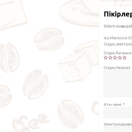
Пікірле
Әзірге ешқандай 
«La Marzocco G
Сіздің электр
Сіздің бағаңы
Сіздің пікіріңіз
Аты-жөні
*
Электрондық 