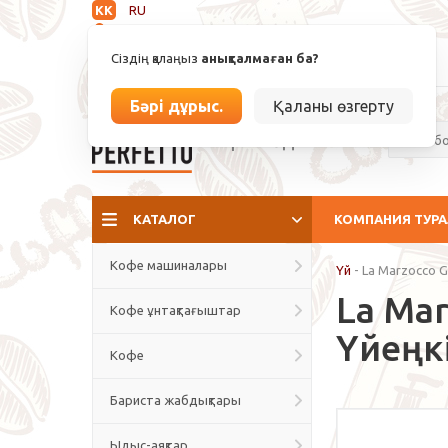
KK
RU
Анықталмаған
Сіздің қалаңыз
анықталмаған ба?
info@espressoperfetto.kz
Бәрі дұрыс.
Қаланы өзгерту
Кафе мәдениеті
КАТАЛОГ
КОМПАНИЯ ТУР
Кофе машиналары
Үй
-
La Marzocco 
La Mar
Кофе ұнтақтағыштар
Үйеңк
Кофе
Бариста жабдықтары
Ыдыс-аяқтар