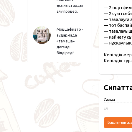
қосылыстарды
— 2 портфиль
алу процесі.
— 2 сүзгі себе
— тазалауға 
— тот баспай
Моццафиато -
— тазалағыш 
аудармада
— қайнату құ
«тамаша»
— нұсқаулық
дегенді
білдіреді!
Кепілдік мер
Кепілдік тур
Сипатт
Салмақ
Ел
Барлығын ж