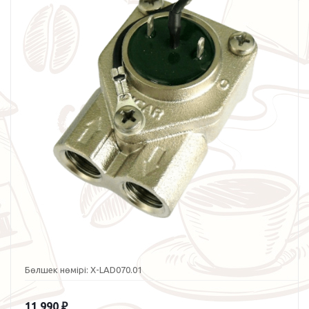
Бөлшек нөмірі:
X-LAD070.01
11 990
₽