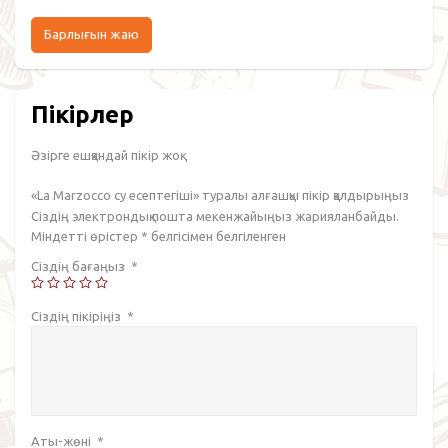
Барлығын жаю
Пікірлер
Әзірге ешқандай пікір жоқ.
«La Marzocco су есептегіші» туралы алғашқы пікір қалдырыңыз
Сіздің электрондық пошта мекенжайыңыз жарияланбайды.
Міндетті өрістер
*
белгісімен белгіленген
Сіздің бағаңыз
*
Сіздің пікіріңіз
*
Аты-жөні
*