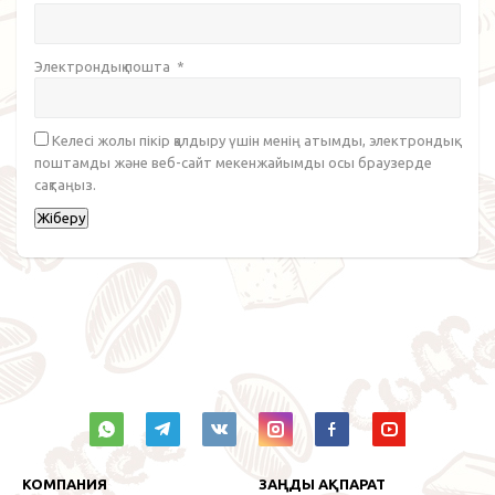
Электрондық пошта
*
Келесі жолы пікір қалдыру үшін менің атымды, электрондық
поштамды және веб-сайт мекенжайымды осы браузерде
сақтаңыз.
КОМПАНИЯ
ЗАҢДЫ АҚПАРАТ