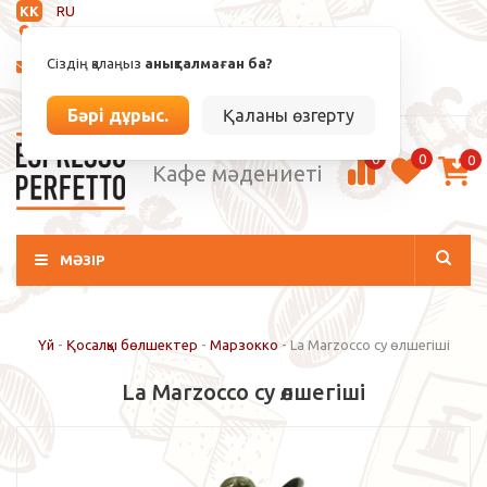
KK
RU
Анықталмаған
Сіздің қалаңыз
анықталмаған ба?
info@espressoperfetto.kz
Кіру / Тіркелу
Бәрі дұрыс.
Қаланы өзгерту
0
0
0
Кафе мәдениеті
МӘЗІР
Үй
-
Қосалқы бөлшектер
-
Марзокко
-
La Marzocco су өлшегіші
La Marzocco су өлшегіші