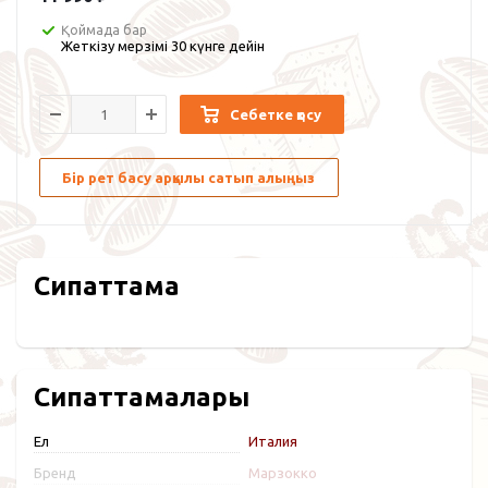
Қоймада бар
Жеткізу мерзімі 30 күнге дейін
Себетке қосу
Бір рет басу арқылы сатып алыңыз
Сипаттама
Сипаттамалары
Ел
Италия
Бренд
Марзокко