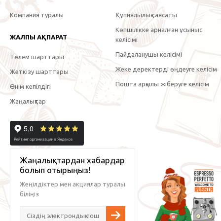
Компания туралы
Құпиялылық саясаты
Көпшілікке арналған ұсыныс
ЖАЛПЫ АҚПАРАТ
келісімі
Пайдаланушы келісімі
Төлем шарттары
Жеке деректерді өңдеуге келісім
Жеткізу шарттары
Пошта арқылы жіберуге келісім
Өнім кепілдігі
Жаңалықтар
Жаңалықтардан хабардар
болып отырыңыз!
Жеңілдіктер мен акциялар туралы
біліңіз