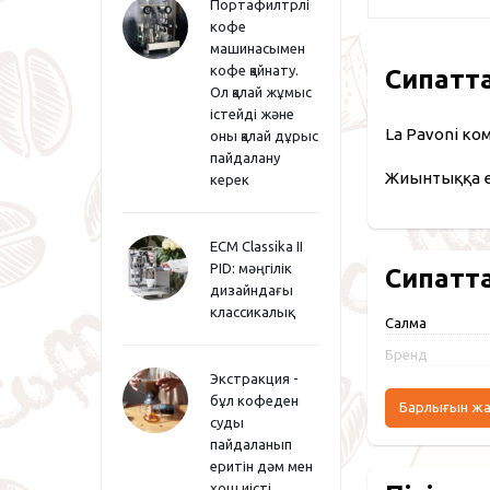
Портафилтрлі
кофе
машинасымен
кофе қайнату.
Сипатт
Ол қалай жұмыс
істейді және
La Pavoni ко
оны қалай дұрыс
пайдалану
Жиынтыққа е
керек
ECM Classika II
PID: мәңгілік
Сипатт
дизайндағы
классикалық
Салмақ
Бренд
Экстракция -
бұл кофеден
Барлығын ж
суды
пайдаланып
еритін дәм мен
хош иісті