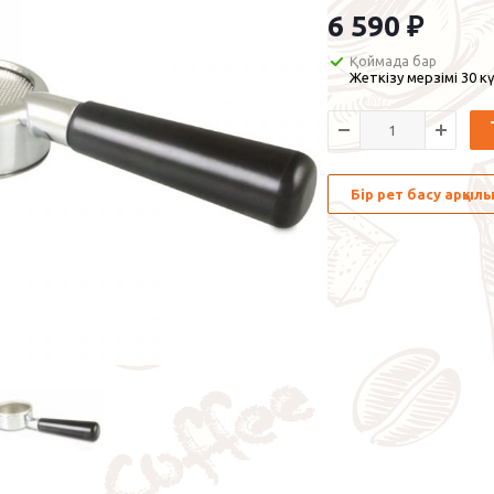
6 590
₽
Қоймада бар
Жеткізу мерзімі 30 кү
Бір рет басу арқы