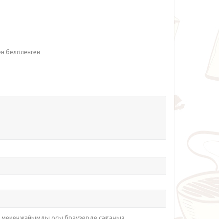
ен белгіленген
йт мекенжайымды осы браузерде сақтаңыз.