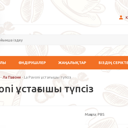
К
АЛЫ
ӨНДІРУШІЛЕР
ЖАҢАЛЫҚТАР
БІЗДІҢ СЕРІКТ
-
Ла Павони
-
La Pavoni ұстағышы түпсіз
oni ұстағышы түпсіз
Мақала:
PBS