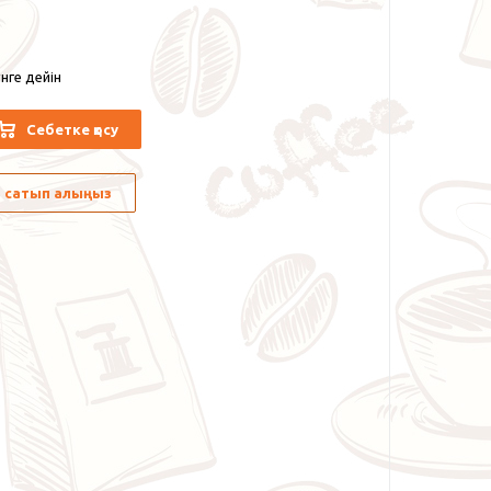
нге дейін
Себетке қосу
лы сатып алыңыз