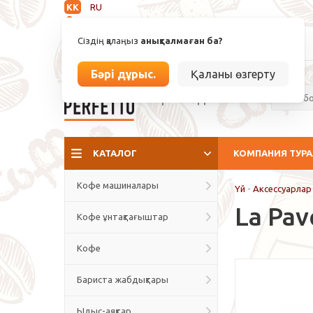
KK
RU
Анықталмаған
Сіздің қалаңыз
анықталмаған ба?
info@espressoperfetto.kz
Бәрі дұрыс.
Қаланы өзгерту
Кафе мәдениеті
КАТАЛОГ
КОМПАНИЯ ТУР
Кофе машиналары
Үй
-
Аксессуарлар
La Pav
Кофе ұнтақтағыштар
Кофе
Бариста жабдықтары
Ыдыс-аяқтар