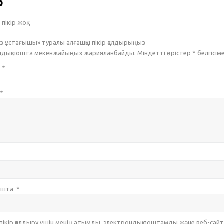
р
пікір жоқ.
сіз ұстағышы» туралы алғашқы пікір қалдырыңыз
ондық пошта мекенжайыңыз жарияланбайды. Міндетті өрістер
*
белгісім
з
*
*
пошта
*
 пікір қалдыру үшін менің атымды, электрондық поштамды және веб-са