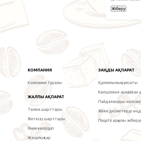
КОМПАНИЯ
ЗАҢДЫ АҚПАРАТ
Компания туралы
Құпиялылық саясаты
Көпшілікке арналған ұ
ЖАЛПЫ АҚПАРАТ
Пайдаланушы келісімі
Төлем шарттары
Жеке деректерді өңде
Жеткізу шарттары
Пошта арқылы жіберуг
Өнім кепілдігі
Жаңалықтар