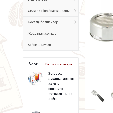
Geyser кофеқайнатқыштары
Қосалқы бөлшектер
Жабдықты жөндеу
Бейне шолулар
Блог
Барлық мақалалар
Эспрессо
машиналарының
жұмыс
принципі:
тұтқадан PID-ке
дейін