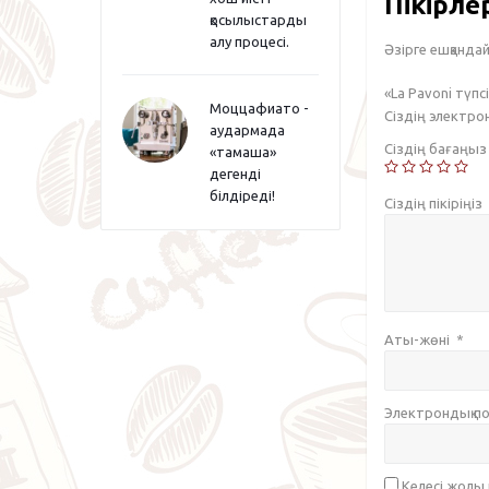
Пікірле
қосылыстарды
алу процесі.
Әзірге ешқандай 
«La Pavoni түп
Моццафиато -
Сіздің электр
аудармада
Сіздің бағаңы
«тамаша»
дегенді
білдіреді!
Сіздің пікіріңіз
Аты-жөні
*
Электрондық 
Келесі жолы