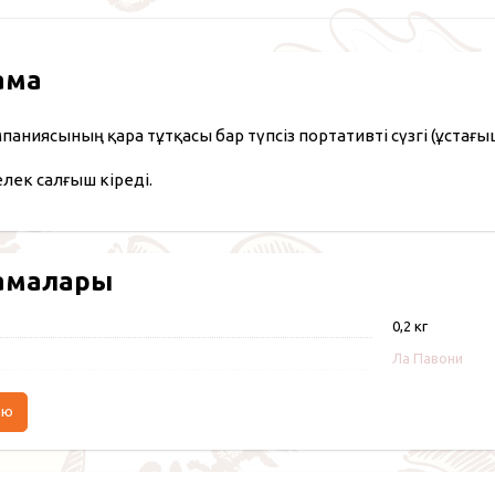
ама
мпаниясының қара тұтқасы бар түпсіз портативті сүзгі (ұстағы
лек салғыш кіреді.
амалары
0,2 кг
Ла Павони
аю