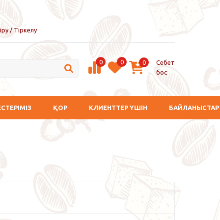
іру / Тіркелу
0
0
Себет
0
бос
ЕСТЕРІМІЗ
ҚОР
КЛИЕНТТЕР ҮШІН
БАЙЛАНЫСТАР