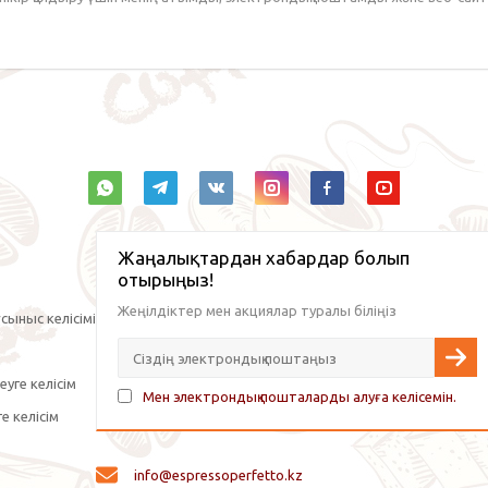
Жаңалықтардан хабардар болып
отырыңыз!
Жеңілдіктер мен акциялар туралы біліңіз
сыныс келісімі
уге келісім
Мен электрондық пошталарды алуға келісемін.
е келісім
info@espressoperfetto.kz