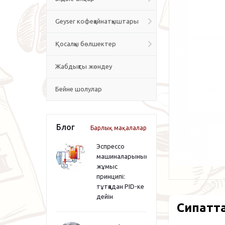
Geyser кофеқайнатқыштары
Қосалқы бөлшектер
Жабдықты жөндеу
Бейне шолулар
Блог
Барлық мақалалар
Эспрессо
машиналарының
жұмыс
принципі:
тұтқадан PID-ке
дейін
Сипатт