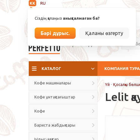
KK
RU
Анықталмаған
Сіздің қалаңыз
анықталмаған ба?
info@espressoperfetto.kz
Бәрі дұрыс.
Қаланы өзгерту
Кафе мәдениеті
КАТАЛОГ
КОМПАНИЯ ТУР
Кофе машиналары
Үй
-
Қосалқы бөлш
Lelit 
Кофе ұнтақтағыштар
Кофе
Бариста жабдықтары
Ыдыс-аяқтар