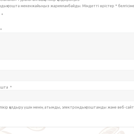
ондық пошта мекенжайыңыз жарияланбайды. Міндетті өрістер
*
белгісім
з
*
*
пошта
*
 пікір қалдыру үшін менің атымды, электрондық поштамды және веб-са