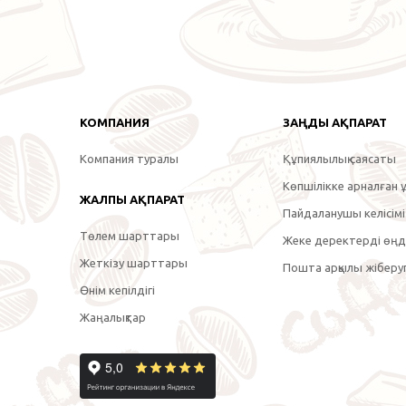
КОМПАНИЯ
ЗАҢДЫ АҚПАРАТ
Компания туралы
Құпиялылық саясаты
Көпшілікке арналған ұ
ЖАЛПЫ АҚПАРАТ
Пайдаланушы келісімі
Төлем шарттары
Жеке деректерді өңде
Жеткізу шарттары
Пошта арқылы жіберуг
Өнім кепілдігі
Жаңалықтар