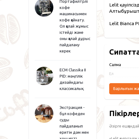
Портафилтрлі
Lelit қауіпсіз
кофе
Алтыбұрышты
машинасымен
кофе қайнату.
Lelit Bianca
Ол қалай жұмыс
істейді және
оны қалай дұрыс
пайдалану
Сипатт
керек
Салмақ
ECM Classika II
Ел
PID: мәңгілік
дизайндағы
классикалық
Барлығын ж
Экстракция -
Пікірле
бұл кофеден
суды
Әзірге ешқандай 
пайдаланып
еритін дәм мен
«Lelit қауіпсіз
хош иісті