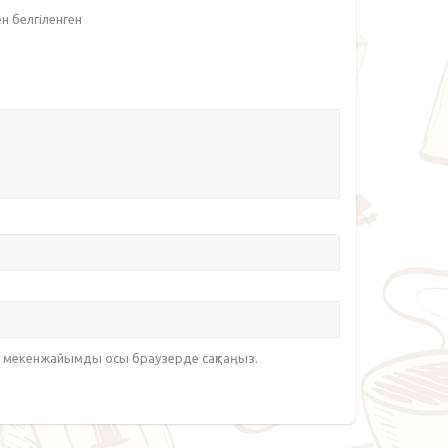
ен белгіленген
йт мекенжайымды осы браузерде сақтаңыз.