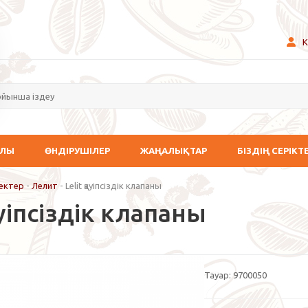
К
АЛЫ
ӨНДІРУШІЛЕР
ЖАҢАЛЫҚТАР
БІЗДІҢ СЕРІКТ
ектер
-
Лелит
-
Lelit қауіпсіздік клапаны
қауіпсіздік клапаны
Тауар:
9700050