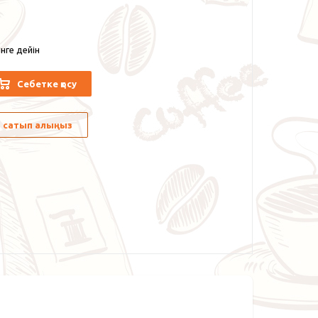
нге дейін
Себетке қосу
лы сатып алыңыз