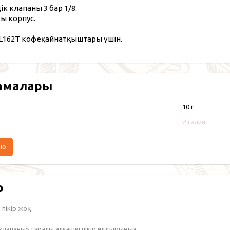
дік клапаны 3 бар 1/8.
 корпус.
 PL162T кофеқайнатқыштары үшін.
амалары
10 г
Италия
аю
р
пікір жоқ.
дік клапаны» туралы алғашқы пікір қалдырыңыз