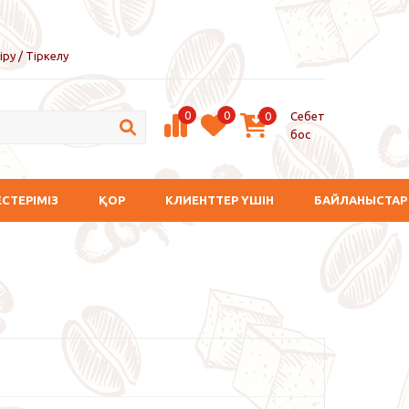
іру / Тіркелу
0
0
Себет
0
бос
ЕСТЕРІМІЗ
ҚОР
КЛИЕНТТЕР ҮШІН
БАЙЛАНЫСТАР