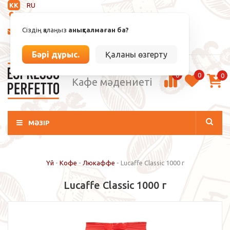
KK
RU
Анықталмаған
Сіздің қалаңыз
анықталмаған ба?
info@espressoperfetto.kz
Кіру / Тіркелу
Бәрі дұрыс.
Қаланы өзгерту
0
0
0
Кафе мәдениеті
МӘЗІР
Үй
-
Кофе
-
Люкаффе
-
Lucaffe Classic 1000 г
Lucaffe Classic 1000 г