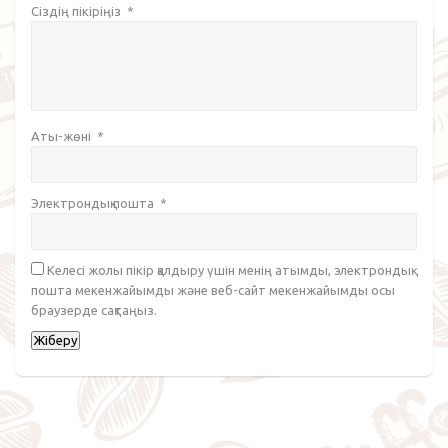
Сіздің пікіріңіз
*
Аты-жөні
*
Электрондық пошта
*
Келесі жолы пікір қалдыру үшін менің атымды, электрондық
пошта мекенжайымды және веб-сайт мекенжайымды осы
браузерде сақтаңыз.