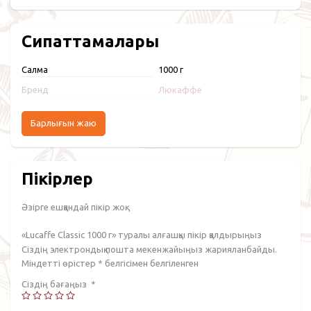
Сипаттамалары
Салмақ
1000 г
Бренд
Люкаффе
Барлығын жаю
Пікірлер
Әзірге ешқандай пікір жоқ.
«Lucaffe Classic 1000 г» туралы алғашқы пікір қалдырыңыз
Сіздің электрондық пошта мекенжайыңыз жарияланбайды.
Міндетті өрістер
*
белгісімен белгіленген
Сіздің бағаңыз
*