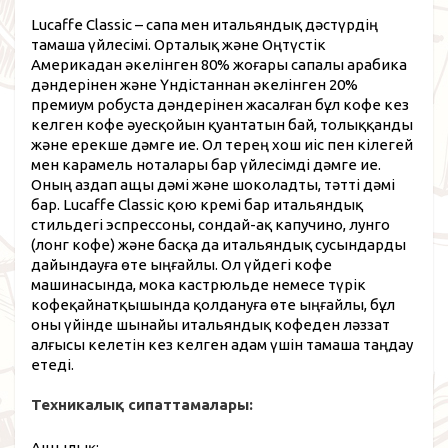
Lucaffe Classic – сапа мен итальяндық дәстүрдің
тамаша үйлесімі. Орталық және Оңтүстік
Америкадан әкелінген 80% жоғары сапалы арабика
дәндерінен және Үндістаннан әкелінген 20%
премиум робуста дәндерінен жасалған бұл кофе кез
келген кофе әуесқойын қуантатын бай, толыққанды
және ерекше дәмге ие. Ол терең хош иіс пен кілегей
мен карамель ноталары бар үйлесімді дәмге ие.
Оның аздап ащы дәмі және шоколадты, тәтті дәмі
бар. Lucaffe Classic қою кремі бар итальяндық
стильдегі эспрессоны, сондай-ақ капучино, лунго
(лонг кофе) және басқа да итальяндық сусындарды
дайындауға өте ыңғайлы. Ол үйдегі кофе
машинасында, мока кастрюльде немесе түрік
кофеқайнатқышында қолдануға өте ыңғайлы, бұл
оны үйінде шынайы итальяндық кофеден ләззат
алғысы келетін кез келген адам үшін тамаша таңдау
етеді.
Техникалық сипаттамалары:
Ащылық: