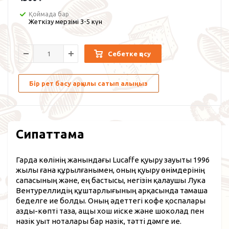
Қоймада бар
Жеткізу мерзімі 3-5 күн
Себетке қосу
Бір рет басу арқылы сатып алыңыз
Сипаттама
Гарда көлінің жанындағы Lucaffe қуыру зауыты 1996
жылы ғана құрылғанымен, оның қуыру өнімдерінің
сапасының және, ең бастысы, негізін қалаушы Лука
Вентуреллидің құштарлығының арқасында тамаша
беделге ие болды. Оның әдеттегі кофе қоспалары
азды-көпті таза, ащы хош иіске және шоколад пен
нәзік уыт ноталары бар нәзік, тәтті дәмге ие.