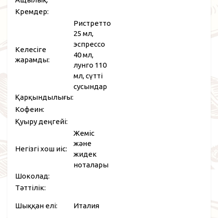
Кремдер:
Ристретто
25 мл,
эспрессо
Келесіге
40 мл,
жарамды:
лунго 110
мл, сүтті
сусындар
Қарқындылығы:
Кофеин:
Қуыру деңгейі:
Жеміс
және
Негізгі хош иіс:
жидек
ноталары
Шоколад:
Тәттілік:
Шыққан елі:
Италия