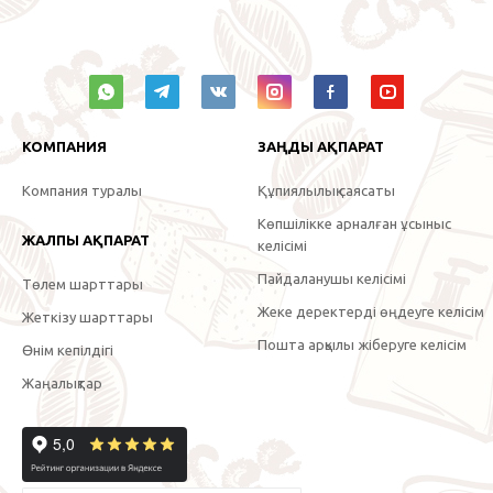
КОМПАНИЯ
ЗАҢДЫ АҚПАРАТ
Компания туралы
Құпиялылық саясаты
Көпшілікке арналған ұсыныс
ЖАЛПЫ АҚПАРАТ
келісімі
Пайдаланушы келісімі
Төлем шарттары
Жеке деректерді өңдеуге келісім
Жеткізу шарттары
Пошта арқылы жіберуге келісім
Өнім кепілдігі
Жаңалықтар