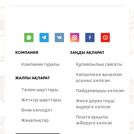
КОМПАНИЯ
ЗАҢДЫ АҚПАРАТ
Компания туралы
Құпиялылық саясаты
Көпшілікке арналған
ЖАЛПЫ АҚПАРАТ
ұсыныс келісімі
Төлем шарттары
Пайдаланушы келісімі
Жеткізу шарттары
Жеке деректерді
өңдеуге келісім
Өнім кепілдігі
Пошта арқылы
Жаңалықтар
жіберуге келісім