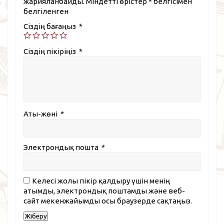
жарияланбайды. Міндетті өрістер
*
белгісімен
белгіленген
Сіздің бағаңыз
*
Сіздің пікіріңіз
*
Аты-жөні
*
Электрондық пошта
*
Келесі жолы пікір қалдыру үшін менің
атымды, электрондық поштамды және веб-
сайт мекенжайымды осы браузерде сақтаңыз.