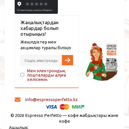
Жаңалықтардан
хабардар болып
отырыңыз!
Жеңілдіктер мен
акциялар туралы біліңіз
Мен электрондық
пошталарды алуға
келісемін.
info@espressoperfetto.kz
© 2026 Espresso Perfetto — кофе жабдықтары және
кофе
Ащылық: