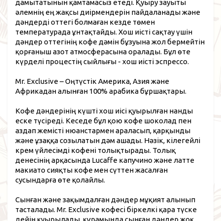
дамытатынын қамтамасыз етеді. Қуыру зауыты
әлемнің ең жақсы диірмендерін пайдаланады және
дәндерді оттегі болмаған кезде төмен
температурада ұнтақтайды. Хош иісті сақтау үшін
дәндер оттегінің кофе дәмін бұзуына жол бермейтін
қорғаныш азот атмосферасына оралады. Бұл өте
күрделі процестің сыйлығы - хош иісті эспрессо.
Mr. Exclusive – Оңтүстік Америка, Азия және
Африкадан алынған 100% арабика бұршақтары.
Кофе дәндерінің күшті хош иісі қуырылған нанды
еске түсіреді. Кеседе бұл қою кофе шоколад пен
аздап жемісті нюанстармен араласып, қарқынды
және ұзаққа созылатын дәм ашады. Нәзік, кілегейлі
крем үйлесімді кофені толықтырады. Толық
денесінің арқасында Lucaffe капучино және латте
макиато сияқты кофе мен сүттен жасалған
сусындарға өте қолайлы.
Сынған және зақымдалған дәндер мұқият алынып
тасталады. Mr. Exclusive кофесі біркелкі қара түске
дейін қуырылады, құрамында сынған дәндер жоқ,