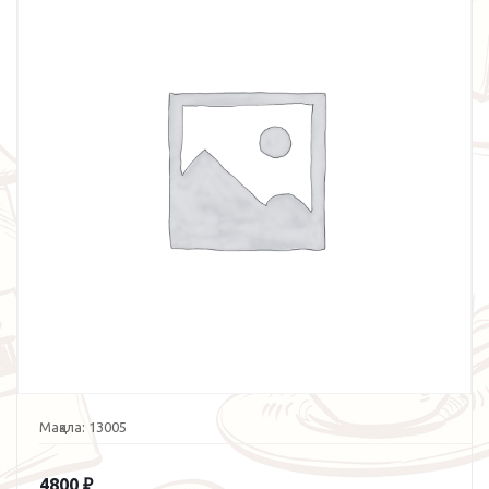
Мақала:
13005
4800
₽