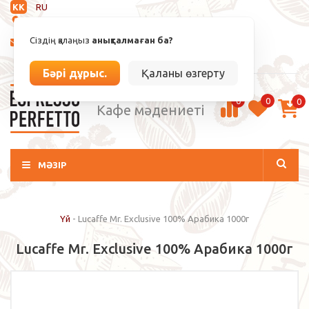
KK
RU
Анықталмаған
Сіздің қалаңыз
анықталмаған ба?
info@espressoperfetto.kz
Кіру / Тіркелу
Бәрі дұрыс.
Қаланы өзгерту
0
0
0
Кафе мәдениеті
МӘЗІР
Үй
-
Lucaffe Mr. Exclusive 100% Арабика 1000г
Lucaffe Mr. Exclusive 100% Арабика 1000г