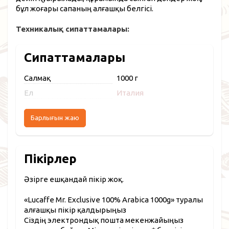
бұл жоғары сапаның алғашқы белгісі.
Техникалық сипаттамалары:
Сипаттамалары
Салмақ
1000 г
Ел
Италия
Барлығын жаю
Пікірлер
Әзірге ешқандай пікір жоқ.
«Lucaffe Mr. Exclusive 100% Arabica 1000g» туралы
алғашқы пікір қалдырыңыз
Сіздің электрондық пошта мекенжайыңыз