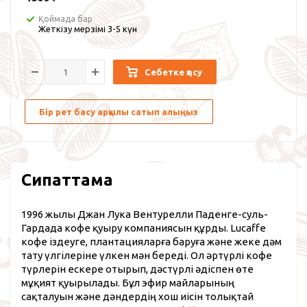
Қоймада бар
Жеткізу мерзімі 3-5 күн
Себетке қосу
Бір рет басу арқылы сатып алыңыз
Сипаттама
1996 жылы Джан Лука Вентурелли Паденге-суль-
Гардада кофе қуыру компаниясын құрды. Lucaffe
кофе іздеуге, плантацияларға баруға және жеке дәм
тату үлгілеріне үлкен мән береді. Ол әртүрлі кофе
түрлерін ескере отырып, дәстүрлі әдіспен өте
мұқият қуырылады. Бұл эфир майларының
сақталуын және дәндердің хош иісін толықтай